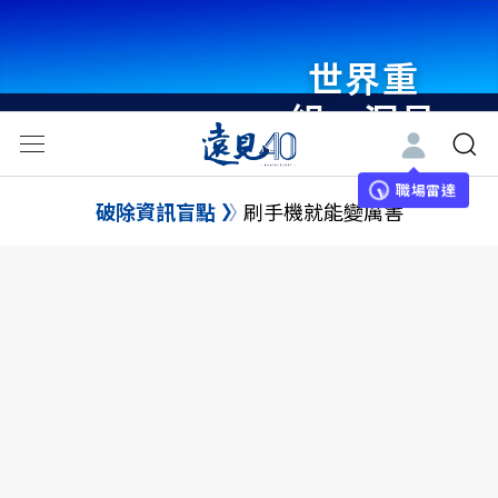
世界重
組・洞見
未來 與
世界領袖
職場雷達
破除資訊盲點
刷手機就能變厲害
同行