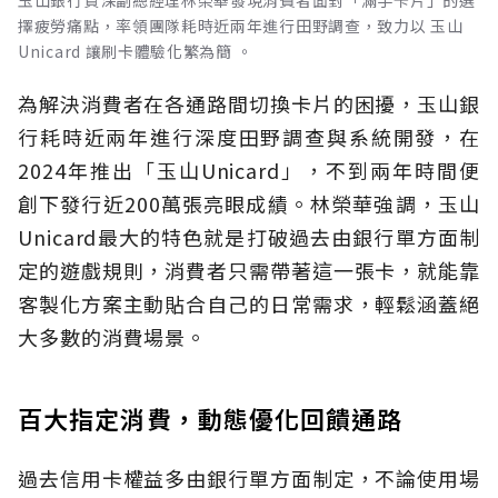
玉山銀行資深副總經理林榮華發現消費者面對「滿手卡片」的選
擇疲勞痛點，率領團隊耗時近兩年進行田野調查，致力以 玉山
Unicard 讓刷卡體驗化繁為簡 。
為解決消費者在各通路間切換卡片的困擾，玉山銀
行耗時近兩年進行深度田野調查與系統開發，在
2024年推出「玉山Unicard」，不到兩年時間便
創下發行近200萬張亮眼成績。林榮華強調，玉山
Unicard最大的特色就是打破過去由銀行單方面制
定的遊戲規則，消費者只需帶著這一張卡，就能靠
客製化方案主動貼合自己的日常需求，輕鬆涵蓋絕
大多數的消費場景。
百大指定消費，動態優化回饋通路
過去信用卡權益多由銀行單方面制定，不論使用場