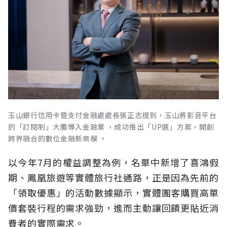
玉山銀行信用卡暨支付金融處處長張正志提到，玉山將影音平台
的「訂閱制」大膽導入金融業 ，成功推出「UP選」方案，開創
跨界融合的數位金融新商模 。
以今年7月的權益調整為例，名單中新增了喜鴻假
期、鳳凰旅遊等實體旅行社通路，正是因為先前的
「領取優惠」的活動數據顯示，實體團客購買高單
價套裝行程的需求強勁，進而主動讓回饋更貼近消
費者的實際需求。