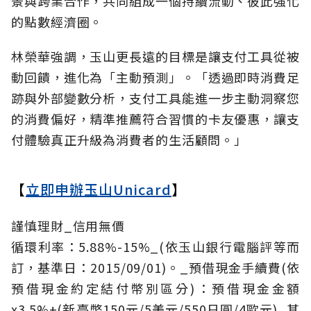
景與跨業合作，共同組成一個持續流動、彼此強化
的點數經濟圈。
林榮華強調，玉山更長遠的目標是讓支付工具從被
動回饋，進化為「主動預測」。「透過即時消費足
跡與外部變數分析，支付工具能進一步主動洞察您
的消費偏好，精準推薦符合習慣的卡友優惠，讓支
付體驗真正升級為消費者的生活顧問。」
【
立即申辦玉山Unicard
】
謹慎理財_信用無價
循環利率：5.88%-15%_(依玉山銀行電腦評等而
訂，基準日：2015/09/01)。_預借現金手續費(依
預借現金約定結付幣別區分)：預借現金金額
x3.5%+(新臺幣150元/5美元/550日圓/4歐元)_其