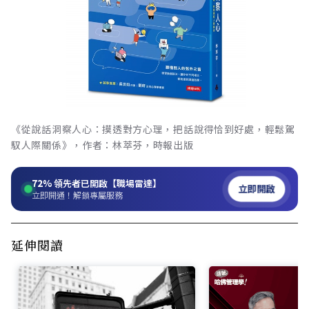
《從說話洞察人心：摸透對方心理，把話說得恰到好處，輕鬆駕
馭人際關係》，作者：林萃芬，時報出版
72%
領先者已開啟【職場雷達】
立即開啟
立即開通！解鎖專屬服務
延伸閱讀