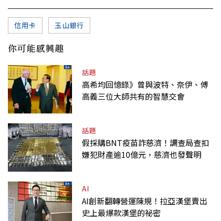
信用卡
玉山銀行
你可能感興趣
話題
高希均回憶錄》曾與波特、奈伊、傅
高義三位大師共有的智慧交會
話題
假採購BNT疫苗詐慈濟！調查局查扣
嫌犯財產逾10億元，慈濟也發聲明
AI
AI創新翻轉營運陳規！拉亞漢堡賣出
史上最爆款漢堡的祕密