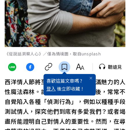
《從說話洞察人心》／僅為情境圖，取自unsplash
聽遠見
喜歡這篇文章嗎 ?
西洋情人節將至：愛情宛如一座充滿魅力的人
登入
後立即收藏 !
性魔法森林。許多人踏入這片森林後，常常不
自覺陷入各種「偵測行為」，例如以種種手段
測試情人，探究他們到底有多愛我們？或者竭
盡所能證明自己對情人的重要性。然而，在尋