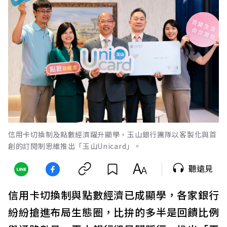
信用卡切換制及點數經濟躍升顯學，玉山銀行團隊以客製化與首
創的訂閱制思維推出「玉山Unicard」。
聽遠見
信用卡切換制與點數經濟已成顯學，各家銀行
紛紛搶進布局生態圈，比拚的多半是回饋比例