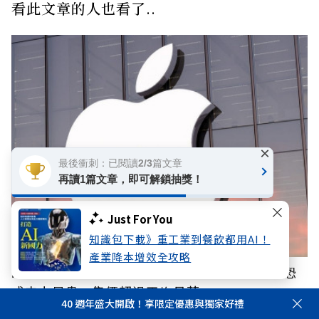
看此文章的人也看了..
×
最後衝刺：已閱讀2/3篇文章
再讀1篇文章，即可解鎖抽獎！
Just For You
知識包下載》重工業到餐飲都用AI！
產業降本增效全攻略
iPhone 18 Pro傳漲價！蘋果首款折疊iPhone恐
成史上最貴，售價超過平均月薪
40 週年盛大開啟！享限定優惠與獨家好禮