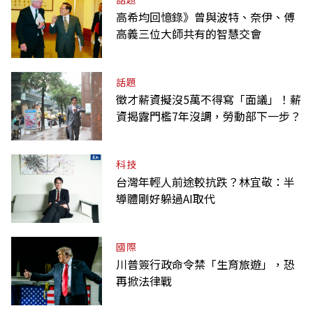
高希均回憶錄》曾與波特、奈伊、傅
高義三位大師共有的智慧交會
話題
徵才薪資擬沒5萬不得寫「面議」！薪
資揭露門檻7年沒調，勞動部下一步？
科技
台灣年輕人前途較抗跌？林宜敬：半
導體剛好躲過AI取代
國際
川普簽行政命令禁「生育旅遊」，恐
再掀法律戰