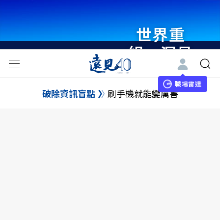
世界重
組・洞見
未來 與
世界領袖
職場雷達
破除資訊盲點
刷手機就能變厲害
同行