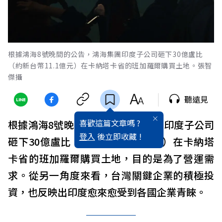
根據鴻海8號晚間的公告，鴻海集團印度子公司砸下30億盧比
（約新台幣11.1億元）在卡納塔卡省的班加羅爾購買土地。張智
傑攝
聽遠見
喜歡這篇文章嗎 ?
根據鴻海8號晚間的公告，鴻海集團印度子公司
登入
後立即收藏 !
砸下30億盧比（約新台幣11.1億元）在卡納塔
卡省的班加羅爾購買土地，目的是為了營運需
求。從另一角度來看，台灣關鍵企業的積極投
資，也反映出印度愈來愈受到各國企業青睞。