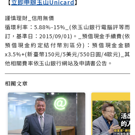
【
立即申辦玉山Unicard
】
謹慎理財_信用無價
循環利率：5.88%-15%_(依玉山銀行電腦評等而
訂，基準日：2015/09/01)。_預借現金手續費(依
預借現金約定結付幣別區分)：預借現金金額
x3.5%+(新臺幣150元/5美元/550日圓/4歐元)_其
他相關費率依玉山銀行網站及申請書公告。
相關文章