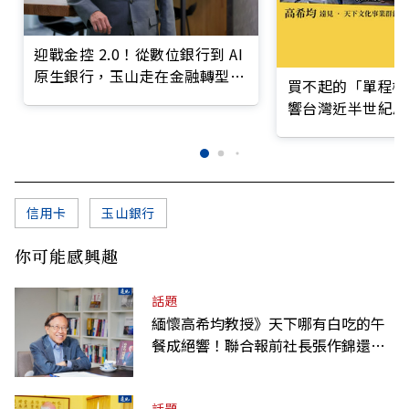
迎戰金控 2.0！從數位銀行到 AI
原生銀行，玉山走在金融轉型最
買不起的「單程機
前線
響台灣近半世紀思
信用卡
玉山銀行
你可能感興趣
話題
緬懷高希均教授》天下哪有白吃的午
餐成絕響！聯合報前社長張作錦還原
「經典名言」由來
話題