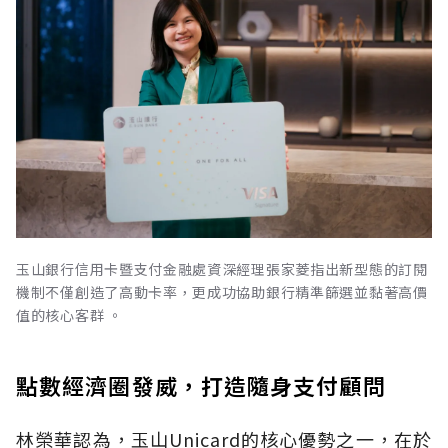
玉山銀行信用卡暨支付金融處資深經理張家菱指出新型態的訂閱
機制不僅創造了高動卡率，更成功協助銀行精準篩選並黏著高價
值的核心客群 。
點數經濟圈發威，打造隨身支付顧問
林榮華認為，玉山Unicard的核心優勢之一，在於