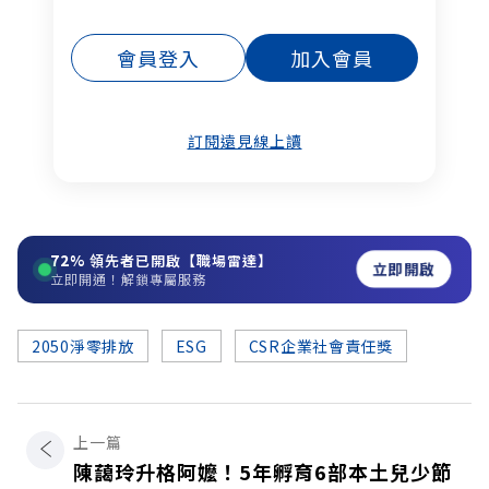
會員登入
加入會員
訂閱遠見線上讀
72%
領先者已開啟【職場雷達】
立即開啟
立即開通！解鎖專屬服務
2050淨零排放
ESG
CSR企業社會責任獎
上一篇
陳藹玲升格阿嬤！5年孵育6部本土兒少節