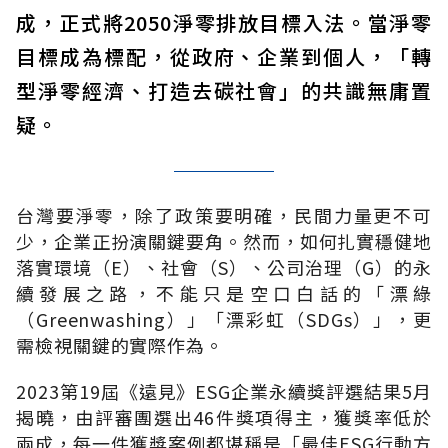
成，正式將2050淨零排放目標入法。當淨零
目標成為標配，從政府、企業到個人，「轉
型淨零經濟、打造去碳社會」的共識無庸置
疑。
台灣要淨零，除了政策要明確，民間力量更不可
少，企業正扮演關鍵要角。然而，如何扎實穩健地
落實環境（E）、社會（S）、公司治理（G）的永
續發展之路，不能只是空口白話的「漂綠
（Greenwashing）」「漂彩虹（SDGs）」，更
需檢視關鍵的實際作為。
2023第19屆《遠見》ESG企業永續獎評選結果5月
揭曉，由評審團選出46件獎項得主，獲獎率低於
兩成，每一件獲獎案例都堪稱是「最佳ESG行動方