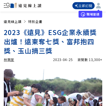
立即訂閱
職場雷達
遠見線上讀
特別企畫
2023《遠見》ESG企業永續獎
出爐！遠東奪七獎、富邦抱四
獎、玉山摘三獎
林珮萱
2023-04-25
瀏覽數
13,300+
加入追蹤
林珮萱