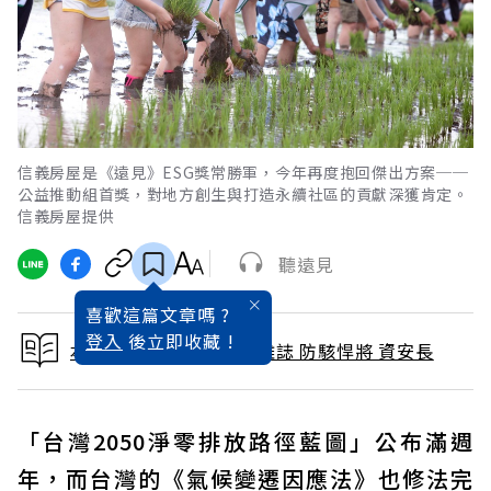
信義房屋是《遠見》ESG獎常勝軍，今年再度抱回傑出方案──
公益推動組首獎，對地方創生與打造永續社區的貢獻深獲肯定。
信義房屋提供
聽遠見
喜歡這篇文章嗎 ?
登入
後立即收藏 !
本文出自 2023 / 5月號雜誌 防駭悍將 資安長
「台灣2050淨零排放路徑藍圖」公布滿週
年，而台灣的《氣候變遷因應法》也修法完