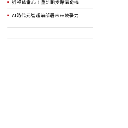
近視族當心！重訓跑步暗藏危機
AI時代元智超前部署未來競爭力