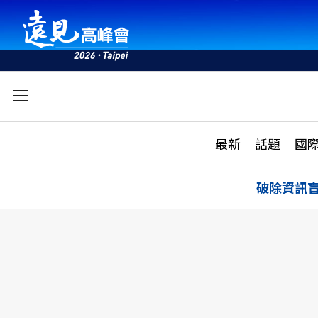
文
最新
最新
話題
國
雜誌目錄
活動
話題
AI
破除資訊
學堂
專題報導
科技
教育
遠見ON AIR
影音
合作