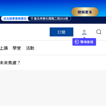
瞭解更多
訂閱
特色頻道
訂閱
見線上讀
ESG遠見
職場雷達
上讀
學堂
活動
多訂閱方案
城市學
刊購買
健康遠見
未來焦慮？
子報訂閱
華人精英論壇
享知識包
領導影響力學院