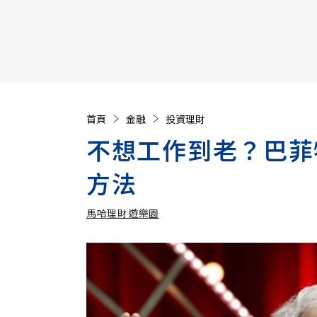
【遠見40週年慶】訂《遠見》贈實用家電3選1+暢銷好
首頁
金融
投資理財
不想工作到老？巴菲
方法
馬哈理財遊樂園
加入追蹤
馬哈理財遊樂園