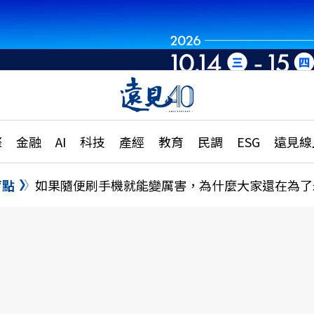
章
特輯
文章
大學升學、職涯攻略
遠
際
金融
AI
科技
產經
教育
民調
ESG
遠見線
國際
更
縣市施政調查全解析
金融
單
民調
盲點
如果隨便刷手機就能變厲害，為什麼大家還在為了
產經
電
好享生活
獨
專欄