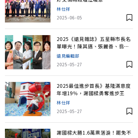
林仕祥
2025-06-05
2025《遠見雜誌》五星縣市長名
單曝光！陳其邁、張麗善、翁章
梁、黃敏惠、饒慶鈴上榜
遠見編輯部
2025-05-27
2025最佳進步首長》基隆滿意度
年增19％，謝國樑勇奪進步王
林仕祥
2025-05-27
謝國樑大勝1.6萬票落淚！罷免不