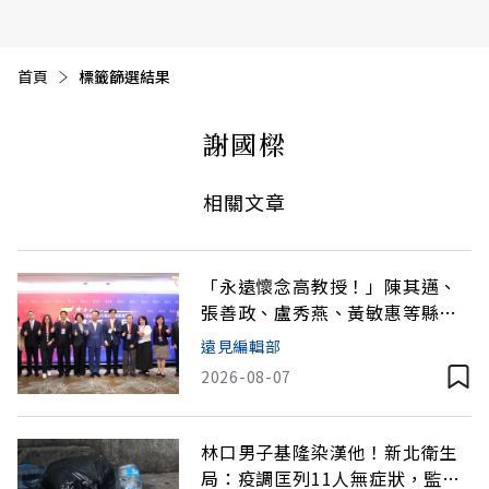
首頁
目前頁面：
標籤篩選結果
謝國樑
相關文章
「永遠懷念高教授！」陳其邁、
張善政、盧秀燕、黃敏惠等縣市
長發文弔唁高希均
遠見編輯部
2026-08-07
林口男子基隆染漢他！新北衛生
局：疫調匡列11人無症狀，監測