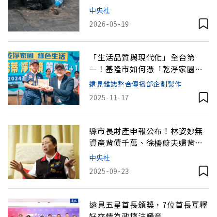
至7/1
中央社
2026-05-19
「生活品質與現代化」全台第
一！基隆市如何憑「乾淨家園」
打造典範級環境？
遠見雜誌整合傳播部企劃製作
2025-11-17
縣市長財產申報公布！林姿妙無
資產背債千萬、徐榛蔚夫婦背債
4479萬
中央社
2025-09-23
遠見五星首長頒獎，7位首長互釋
好交情為政壇注暖意