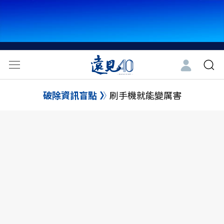
破除資訊盲點
刷手機就能變厲害