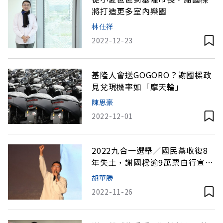
將打造更多室內樂園
林仕祥
2022-12-23
基隆人會送GOGORO？謝國樑政
見兌現機率如「摩天輪」
陳思豪
2022-12-01
2022九合一選舉／國民黨收復8
年失土，謝國樑逾9萬票自行宣布
當選
胡華勝
2022-11-26