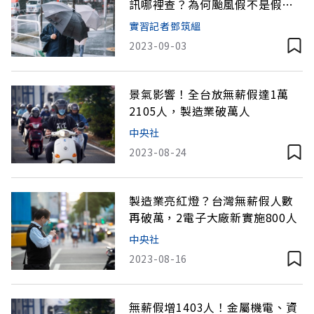
訊哪裡查？為何颱風假不是假、
會扣薪？
實習記者鄧筑縕
2023-09-03
景氣影響！全台放無薪假達1萬
2105人，製造業破萬人
中央社
2023-08-24
製造業亮紅燈？台灣無薪假人數
再破萬，2電子大廠新實施800人
中央社
2023-08-16
無薪假增1403人！金屬機電、資