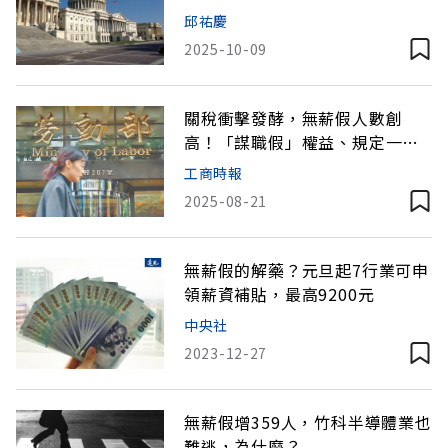
邱祐慶
2025-10-09
關稅衝擊發酵，無薪假人數創
高！「謀職假」權益、規定一表
看
工商時報
2025-08-21
無薪假的解藥？元旦起7行業可申
領薪資補貼，最高9200元
中央社
2023-12-27
無薪假增359人，竹科半導體業也
難逃，為什麼？