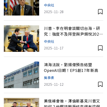
政策再掀波
中央社
2025-11-28
川普、李在明會談關切台海，研
究：強度不及拜登與尹錫悅2023
聲明
中央社
2025-11-17
鴻海法說，劉揚偉預告結盟
OpenAI日期！EPS創17年新高
吳季柔
2025-11-12
美俄峰會後，澤倫斯基見川普又
如何？他堅持戰爭結束得有這個