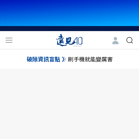
破除資訊盲點
刷手機就能變厲害