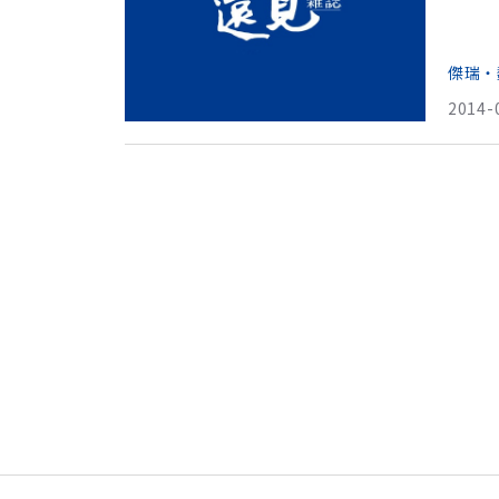
你必
你最
傑瑞‧
2014-