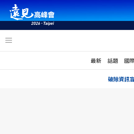
文
最新
最新
話題
國
雜誌目錄
活動
話題
AI
破除資訊
學堂
專題報導
科技
教育
遠見ON AIR
影音
合作