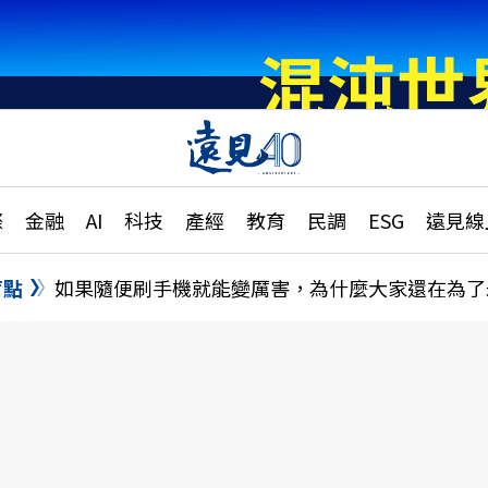
章
特輯
文章
大學升學、職涯攻略
遠
際
金融
AI
科技
產經
教育
民調
ESG
遠見線
國際
更
縣市施政調查全解析
金融
單
民調
盲點
如果隨便刷手機就能變厲害，為什麼大家還在為了
產經
電
好享生活
獨
專欄