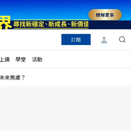
瞭解更多
訂閱
特色頻道
訂閱
見線上讀
ESG遠見
上讀
學堂
活動
多訂閱方案
城市學
刊購買
健康遠見
未來焦慮？
子報訂閱
華人精英論壇
享知識包
領導影響力學院