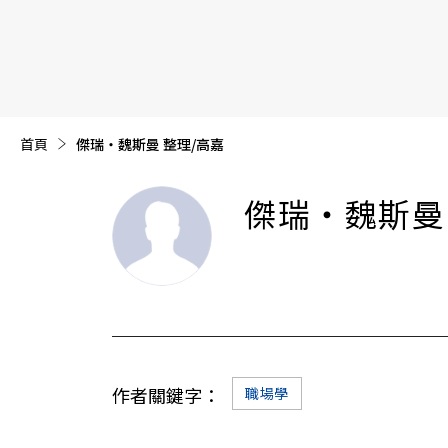
【遠見40週年慶】訂《遠見》贈實用家電3選1+暢銷好
首頁
目前頁面：
傑瑞‧魏斯曼 整理/高嘉
傑瑞‧魏斯曼
作者關鍵字：
職場學