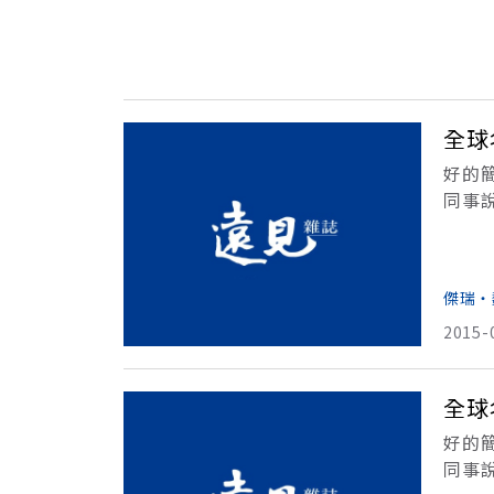
全球
好的
同事
你必
你最
傑瑞‧
2015-
全球
好的
同事