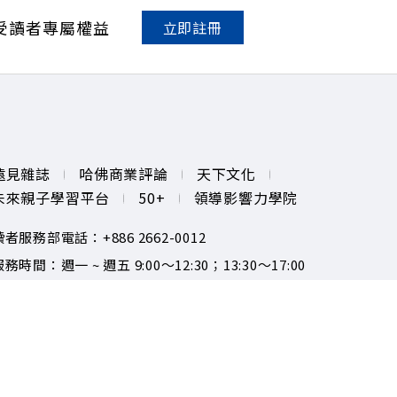
受讀者專屬權益
立即註冊
遠見雜誌
哈佛商業評論
天下文化
未來親子學習平台
50+
領導影響力學院
讀者服務部電話：+886 2662-0012
務時間：週一 ~ 週五 9:00～12:30；13:30～17:00
服務信箱：gvm@cwgv.com.tw
著作權聲明
隱私權政策
opyright© 1999~2026
遠見天下文化出版股份有限公司. All
ights reserved.