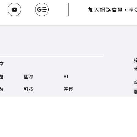
加入網路會員，享
章
題
國際
AI
融
科技
產經
服
育
好享生活
合作專欄
C
r