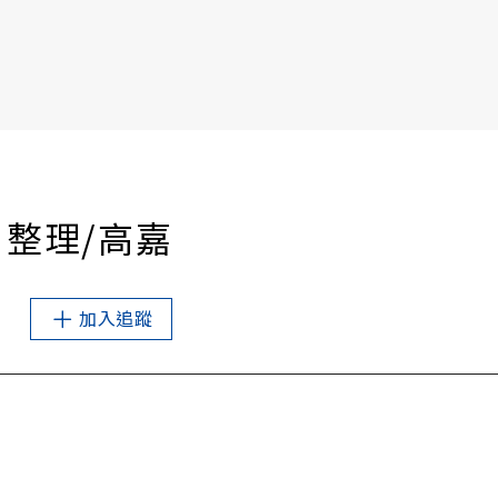
書6選3 特價 3,980 元
 整理/高嘉
加入追蹤