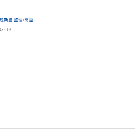
須讓簡報像一桌熱騰騰的好菜，簡單又有料，客戶老闆一吃再
後
魏斯曼 整理/高嘉
03-19