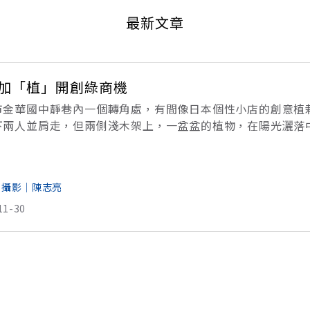
最新文章
加「植」開創綠商機
市金華國中靜巷內一個轉角處，有間像日本個性小店的創意植
下兩人並肩走，但兩側淺木架上，一盆盆的植物，在陽光灑落
子，熱情歡迎客人。多刺的仙人掌變身米老鼠，多肉提籃成了
石
 攝影│陳志亮
11-30