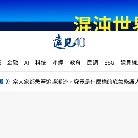
章
特輯
文章
大學升學、職涯攻略
遠
際
金融
AI
科技
產經
教育
民調
ESG
遠見線
國際
更
縣市施政調查全解析
金融
單
民調
澱
當大家都急著追趕潮流，究竟是什麼樣的底氣能讓
產經
電
好享生活
獨
專欄