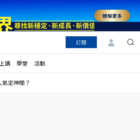
瞭解更多
訂閱
特色頻道
訂閱
見線上讀
ESG遠見
上讀
學堂
活動
多訂閱方案
城市學
刊購買
健康遠見
人氣定神閒？
子報訂閱
華人精英論壇
享知識包
領導影響力學院