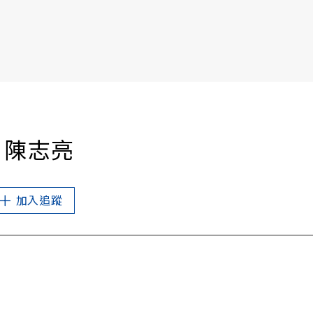
書6選3 特價 3,980 元
│陳志亮
加入追蹤