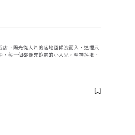
栽店。陽光從大片的落地窗傾洩而入，這裡只
中，每一個都像充飽電的小人兒，精神抖擻張
綠色柏金包，迷你發財樹配上黑陶盆，加個坐