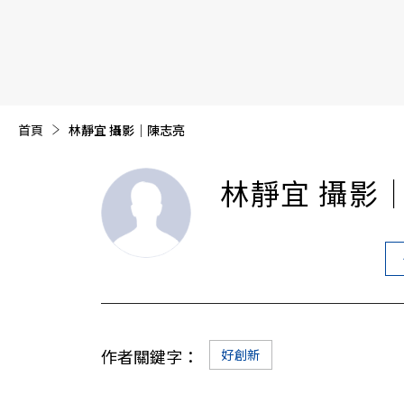
【遠見40週年慶】訂《遠見》贈實用家電3選1+暢銷好
首頁
目前頁面：
林靜宜 攝影│陳志亮
林靜宜 攝影
作者關鍵字：
好創新