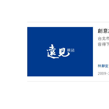
創意
台北
容得
開葉
在岩
林靜宜
2009-