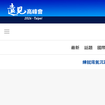
文
最新
最新
話題
國
雜誌目錄
活動
話題
AI
練就底氣沉
學堂
專題報導
科技
教育
遠見ON AIR
影音
合作