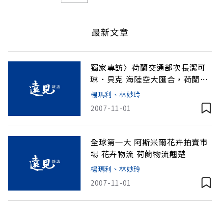
最新文章
獨家專訪〉荷蘭交通部次長潔可
琳．貝克 海陸空大匯合，荷蘭成
為歐洲貨運樞紐
楊瑪利、林妙玲
2007-11-01
全球第一大 阿斯米爾花卉拍賣市
場 花卉物流 荷蘭物流翹楚
楊瑪利、林妙玲
2007-11-01