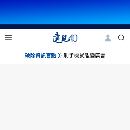
破除資訊盲點
刷手機就能變厲害