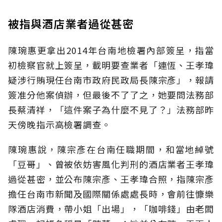
被指與酒店業者過從甚密
陳琬惠更拿出2014年台南地檢署內部簽呈，指當
初檢察官就上簽呈，載明要查業者「連恆、王孝瑋
疑涉行賄現任台南市政府民政局長陳宗彥」，報請
簽准分他案偵辦，但最後不了了之，她要問法務部
長蔡清祥，「這件案子為什麼不見了？」法務部昨
天傍晚指示高檢署調查。
陳琬惠說，陳宗彥在台南任職期間，和當地綽號
「豆哥」、曾被依妨害風化判刑的酒店業者王孝瑋
過從甚密，並公布陳宗彥、王孝瑋合照，指陳宗彥
擔任台南市新聞及國際關係處處長時，會前往慷樂
隊酒店消費，帶小姐「出場」，「咖啡錢」由老闆