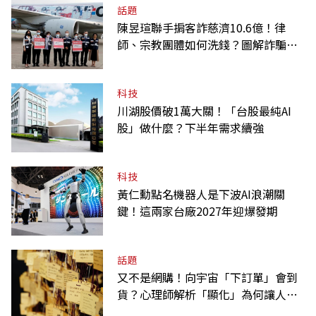
話題
陳昱瑄聯手掮客詐慈濟10.6億！律
師、宗教團體如何洗錢？圖解詐騙關
係網
科技
川湖股價破1萬大關！「台股最純AI
股」做什麼？下半年需求續強
科技
黃仁勳點名機器人是下波AI浪潮關
鍵！這兩家台廠2027年迎爆發期
話題
又不是網購！向宇宙「下訂單」會到
貨？心理師解析「顯化」為何讓人無
法自拔