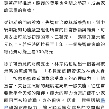
隨著病程推進，照護的費用也會隨之墊高，成為家
庭沉重的負擔。
從初期的門診診療、失智症治療與新藥費用，到中
後期認知功能嚴重退化所需的日常照顧與雜費，每
月支出可能從初期的兩、三萬元，一路攀升至六萬
元以上。若把時間拉長至十年，一個失智症家庭的
總花費可能上看700萬元。
除了可預見的財務支出，林宗佑也點出一個容易被
忽略的照護盲點：「多數家庭把資源放在病人身
上，卻忽略照顧者同樣承受龐大的心理壓力。」他
直言，失智症照顧的難度遠高於一般失能，往往需
要近乎全天候的陪伴，龐大的壓力也常迫使不少家
屬因而被迫離職，身心俱疲。
因此，極需透過
保
險
轉嫁財務壓力，讓照顧者擁有喘息的空間與資