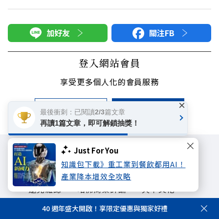
加好友
關注FB
登入網站會員
享受更多個人化的會員服務
×
快速註冊
會員登入
最後衝刺：已閱讀2/3篇文章
再讀1篇文章，即可解鎖抽獎！
Just For You
知識包下載》重工業到餐飲都用AI！
產業降本增效全攻略
遠見雜誌
哈佛商業評論
天下文化
未來親子學習平台
50+
領導影響力學院
40 週年盛大開啟！享限定優惠與獨家好禮