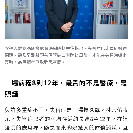
安達人壽商品研發處資深副總林宗佑指出，失智症已非單純醫療
問題，需及早盤點現有保障缺口與財務風險，才能在失智海嘯來
襲時，為照顧者爭取喘息空間。
一場病程8到12年，最貴的不是醫療，是
照護
與許多重症不同，失智症是一場持久戰。林宗佑表
示，失智症患者的平均存活約長達8至12年，在這
漫長的歲月裡，隨之而來的是驚人的財務消耗，且