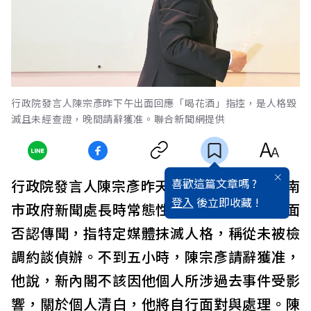
行政院發言人陳宗彥昨下午出面回應「喝花酒」指控，是人格毀
滅且未經查證，晚間請辭獲准。聯合新聞網提供
喜歡這篇文章嗎 ?
行政院發言人陳宗彥昨天被指11年前擔任台南
登入
後立即收藏 !
市政府新聞處長時常態性喝花酒。陳宗彥出面
否認傳聞，指特定媒體抹滅人格，稱從未被檢
調約談偵辦。不到五小時，陳宗彥請辭獲准，
他說，新內閣不該因他個人所涉過去事件受影
響，關於個人清白，他將自行面對與處理。陳