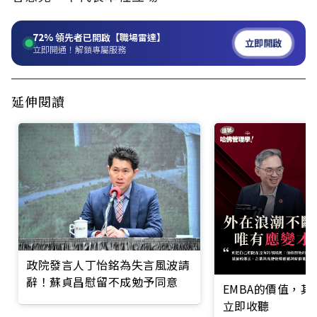
72%
領先者已開啟【職場雷達】
立即開啟
立即開通！解鎖專屬服務
延伸閱讀
政院發言人丁怡銘為失言風波請
辭！蘇貞昌慰留不成勉予同意
EMBA的價值，
立即收聽