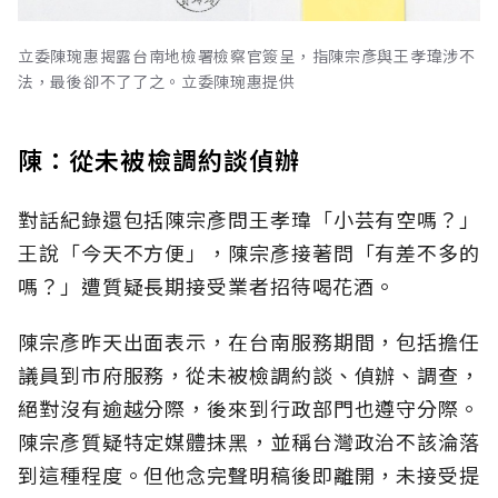
立委陳琬惠揭露台南地檢署檢察官簽呈，指陳宗彥與王孝瑋涉不
法，最後卻不了了之。立委陳琬惠提供
陳：從未被檢調約談偵辦
對話紀錄還包括陳宗彥問王孝瑋「小芸有空嗎？」
王說「今天不方便」，陳宗彥接著問「有差不多的
嗎？」遭質疑長期接受業者招待喝花酒。
陳宗彥昨天出面表示，在台南服務期間，包括擔任
議員到市府服務，從未被檢調約談、偵辦、調查，
絕對沒有逾越分際，後來到行政部門也遵守分際。
陳宗彥質疑特定媒體抹黑，並稱台灣政治不該淪落
到這種程度。但他念完聲明稿後即離開，未接受提