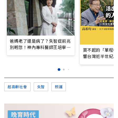
爸媽老了還是病了？失智症前兆
別輕忽！神內專科醫師王培寧呼
買不起的「單程機
籲把握大腦黃金期
響台灣近半世紀思
超高齡社會
失智
照護