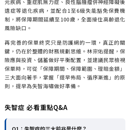
元疾病、重症肌無力症、良性腦腫瘤併神經障礙後
遺症等退化疾病，並配合1至6級失能豁免保費機
制，將保障期間延續至100歲，全面接住高齡退化
風險缺口。
再完善的保單終究只是防護網的一環，真正的關
鍵，仍在於整體的財務規劃思維。
林宗佑提醒，保
險應與投資、儲蓄做好平衡配置，並建議民眾檢視
保單時，可從「保障期間、保障範圍、理賠金額」
三大面向著手，掌握「提早佈局、循序漸進」的原
則，提早為失智海嘯做好準備。
失智症 必看重點Q&A
Q1：失智症的三大前兆是什麼？