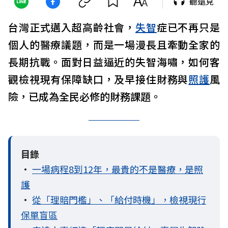
聽遠見
台灣正式邁入超高齡社會，
失智
症已不再只是
個人的醫療議題，而是一場漫長且牽動全家的
長期抗戰。面對日益逼近的失智海嘯，如何客
觀檢視現有保障缺口，及早接住財務與
照護
風
險，已成為全民必修的財務課題。
目錄
•
一場病程8到12年，最貴的不是醫療，是照
護
•
從「理賠門檻」、「給付時機」，檢視現行
保單盲區