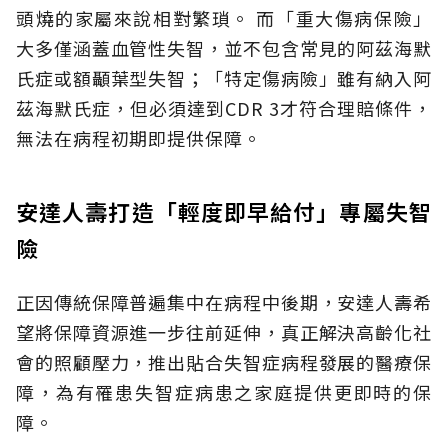
頭燒的家屬來說相對繁瑣。
而「重大傷病保險」
大多僅涵蓋血管性失智，並不包含常見的阿茲海默
氏症或額顳葉型失智；「特定傷病險」雖有納入阿
茲海默氏症，但必須達到CDR 3才符合理賠條件，
無法在病程初期即提供保障。
安達人壽打造「輕度即早給付」專屬失智
險
正因傳統保障普遍集中在病程中後期，安達人壽希
望將保障資源進一步往前延伸，真正解決高齡化社
會的照顧壓力，推出貼合失智症病程發展的醫療保
障，為有罹患失智症病患之家庭提供更即時的保
障。