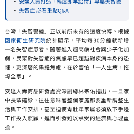
•
安達人壽打造「輕度即早給付」專屬失智險
•
失智症 必看重點Q&A
台灣「失智警鐘」正以前所未有的速度快轉。根據
國家衛生研究院
統計顯示，平均每30分鐘就新增
一名失智症患者。隨著進入超高齡社會與少子化加
劇，民眾對失智症的焦慮早已超越對疾病本身的恐
懼，更深層的集體焦慮，在於害怕「一人生病，拖
垮全家」。
安達人壽商品研發處資深副總林宗佑指出，一旦家
中長輩確診，往往意味著整個家庭都要重新調整生
活與工作安排，甚至迫使青壯年家屬必須放下手邊
工作投入照顧，進而引發難以承受的經濟與心理重
擔。