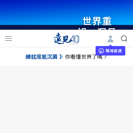
世界重
組・洞見
未來 與
世界領袖
職場雷達
練就底氣沉澱
你看懂世界了嗎？
同行