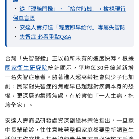
•
從「理賠門檻」、「給付時機」，檢視現行
保單盲區
•
安達人壽打造「輕度即早給付」專屬失智險
•
失智症 必看重點Q&A
台灣「失智警鐘」正以前所未有的速度快轉。根據
國家衛生研究院
統計顯示，平均每30分鐘就新增
一名失智症患者。隨著進入超高齡社會與少子化加
劇，民眾對失智症的焦慮早已超越對疾病本身的恐
懼，更深層的集體焦慮，在於害怕「一人生病，拖
垮全家」。
安達人壽商品研發處資深副總林宗佑指出，一旦家
中長輩確診，往往意味著整個家庭都要重新調整生
活與工作安排，甚至迫使青壯年家屬必須放下手邊