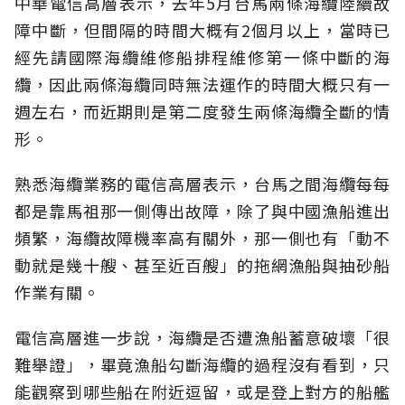
中華電信高層表示，去年5月台馬兩條海纜陸續故
障中斷，但間隔的時間大概有2個月以上，當時已
經先請國際海纜維修船排程維修第一條中斷的海
纜，因此兩條海纜同時無法運作的時間大概只有一
週左右，而近期則是第二度發生兩條海纜全斷的情
形。
熟悉海纜業務的電信高層表示，台馬之間海纜每每
都是靠馬祖那一側傳出故障，除了與中國漁船進出
頻繁，海纜故障機率高有關外，那一側也有「動不
動就是幾十艘、甚至近百艘」的拖網漁船與抽砂船
作業有關。
電信高層進一步說，海纜是否遭漁船蓄意破壞「很
難舉證」，畢竟漁船勾斷海纜的過程沒有看到，只
能觀察到哪些船在附近逗留，或是登上對方的船艦