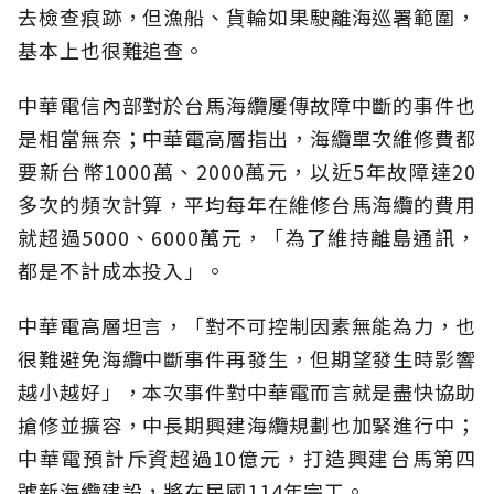
去檢查痕跡，但漁船、貨輪如果駛離海巡署範圍，
基本上也很難追查。
中華電信內部對於台馬海纜屢傳故障中斷的事件也
是相當無奈；中華電高層指出，海纜單次維修費都
要新台幣1000萬、2000萬元，以近5年故障達20
多次的頻次計算，平均每年在維修台馬海纜的費用
就超過5000、6000萬元，「為了維持離島通訊，
都是不計成本投入」。
中華電高層坦言，「對不可控制因素無能為力，也
很難避免海纜中斷事件再發生，但期望發生時影響
越小越好」，本次事件對中華電而言就是盡快協助
搶修並擴容，中長期興建海纜規劃也加緊進行中；
中華電預計斥資超過10億元，打造興建台馬第四
號新海纜建設，將在民國114年完工。