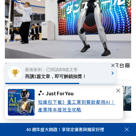
黃仁勳點名機器人是下波AI浪潮關鍵！這兩家台廠
×
最後衝刺：已閱讀2/3篇文章
2027年迎爆發期
再讀1篇文章，即可解鎖抽獎！
Just For You
「人間蒸發式」離職是什麼？真的沒禮貌
嗎？
知識包下載》重工業到餐飲都用AI！
產業降本增效全攻略
40 週年盛大開啟！享限定優惠與獨家好禮
【黃效文專欄】憶高希均教授：免費或付