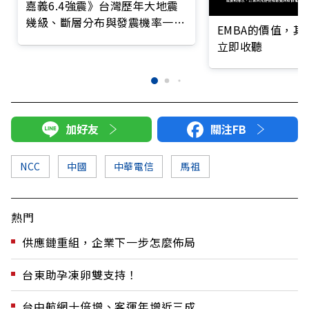
嘉義6.4強震》台灣歷年大地震
幾級、斷層分布與發震機率一次
EMBA的價值，
解
立即收聽
加好友
關注FB
NCC
中國
中華電信
馬祖
熱門
供應鏈重組，企業下一步怎麼佈局
台東助孕凍卵雙支持！
台中航網十倍增、客運年增近三成