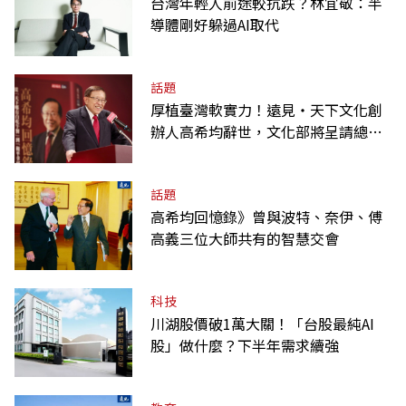
台灣年輕人前途較抗跌？林宜敬：半
導體剛好躲過AI取代
話題
厚植臺灣軟實力！遠見‧天下文化創
辦人高希均辭世，文化部將呈請總統
明令褒揚
話題
高希均回憶錄》曾與波特、奈伊、傅
高義三位大師共有的智慧交會
科技
川湖股價破1萬大關！「台股最純AI
股」做什麼？下半年需求續強