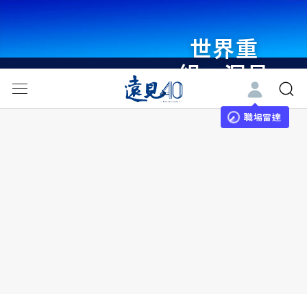
世界重
組・洞見
未來 與
世界領袖
職場雷達
同行