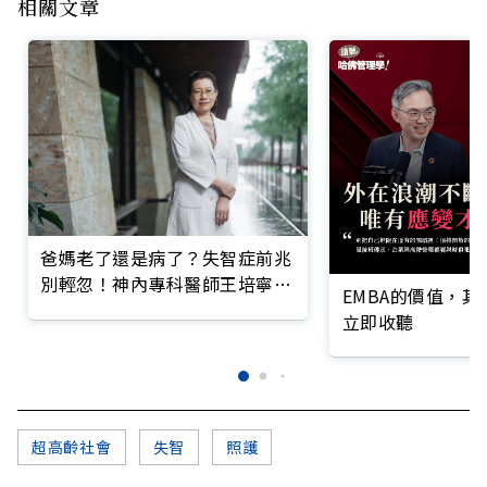
相關文章
爸媽老了還是病了？失智症前兆
別輕忽！神內專科醫師王培寧呼
EMBA的價值，
籲把握大腦黃金期
立即收聽
超高齡社會
失智
照護