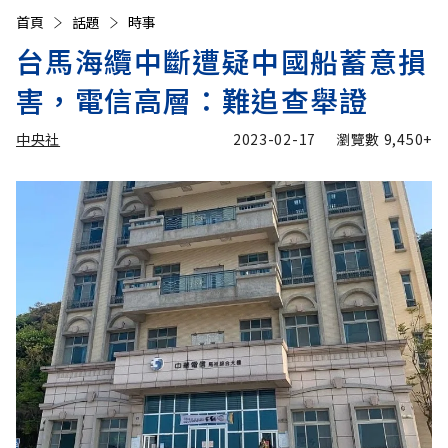
首頁
話題
時事
台馬海纜中斷遭疑中國船蓄意損
害，電信高層：難追查舉證
中央社
2023-02-17
瀏覽數
9,450+