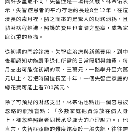
與許多重症不同，失智症是一場持久戰。林宗佑表
示，失智症患者的平均存活約長達8至12年，在這
漫長的歲月裡，隨之而來的是驚人的財務消耗，且
隨著病程推進，照護的費用也會隨之墊高，成為家
庭沉重的負擔。
從初期的門診診療、失智症治療與新藥費用，到中
後期認知功能嚴重退化所需的日常照顧與雜費，每
月支出可能從初期的兩、三萬元，一路攀升至六萬
元以上。若把時間拉長至十年，一個失智症家庭的
總花費可能上看700萬元。
除了可預見的財務支出，林宗佑也點出一個容易被
忽略的照護盲點：「多數家庭把資源放在病人身
上，卻忽略照顧者同樣承受龐大的心理壓力。」他
直言，失智症照顧的難度遠高於一般失能，往往需