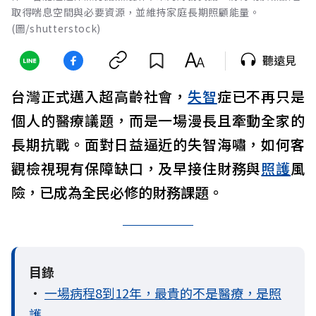
取得喘息空間與必要資源，並維持家庭長期照顧能量。
(圖/shutterstock)
聽遠見
台灣正式邁入超高齡社會，
失智
症已不再只是
個人的醫療議題，而是一場漫長且牽動全家的
長期抗戰。面對日益逼近的失智海嘯，如何客
觀檢視現有保障缺口，及早接住財務與
照護
風
險，已成為全民必修的財務課題。
目錄
•
一場病程8到12年，最貴的不是醫療，是照
護