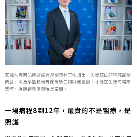
安達人壽商品研發處資深副總林宗佑指出，失智症已非單純醫療
問題，需及早盤點現有保障缺口與財務風險，才能在失智海嘯來
襲時，為照顧者爭取喘息空間。
一場病程8到12年，最貴的不是醫療，是
照護