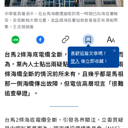
中華電高層表示，在台馬海纜遭破壞的第一時間已向海巡署報
告，告知斷點大概位置，並且請海巡署協助查看是否有漁船聚
集。王忠銘臉書
喜歡這篇文章嗎 ?
台馬2條海底電纜全斷，遭疑是中國船蓄意而
登入
後立即收藏 !
為，業內人士點出兩疑點指出，6天之內台馬兩
條海纜全斷的情況前所未有，且幾乎都是馬祖
那一側海纜傳出故障，但電信高層坦言「很難
追查舉證」。
台馬2條海底電纜全斷，引發各界關注，立委質疑