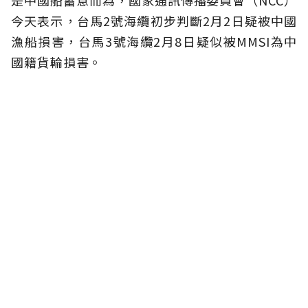
是中國船蓄意而為，國家通訊傳播委員會（NCC）
今天表示，台馬2號海纜初步判斷2月2日疑被中國
漁船損害，台馬3號海纜2月8日疑似被MMSI為中
國籍貨輪損害。