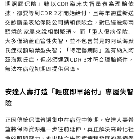
期照顧保險」雖以CDR臨床失智量表為理賠依
據，卻要等到CDR 2才開始給付，且每年需重新送
交診斷量表給保險公司請領保險金，對已經蠟燭兩
頭燒的家屬來說相對繁瑣。
而「重大傷病保險」
大多僅涵蓋血管性失智，並不包含常見的阿茲海默
氏症或額顳葉型失智；「特定傷病險」雖有納入阿
茲海默氏症，但必須達到CDR 3才符合理賠條件，
無法在病程初期即提供保障。
安達人壽打造「輕度即早給付」專屬失智
險
正因傳統保障普遍集中在病程中後期，安達人壽希
望將保障資源進一步往前延伸，真正解決高齡化社
會的照顧壓力，推出貼合失智症病程發展的醫療保