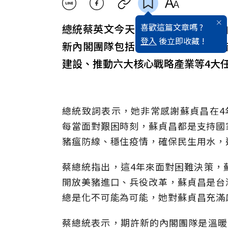
喜歡這篇文章嗎 ?
總統蔡英文今天召開記者會，宣布
登入
後立即收藏 !
新內閣團隊包括：階段性盤整防疫
建設、推動六大核心戰略產業等4大
總統致詞表示，她非常感謝蘇貞昌在4
每當面對艱困時刻，蘇貞昌都是支持國
豬瘟防線、穩住疫情，確保民生用水，
蔡總統指出，這4年來面對困難決策，
開放美豬進口、兵役改革，蘇貞昌是台
總是化不可能為可能，她對蘇貞昌充滿
蔡總統表示，期許新的內閣團隊是溫暖