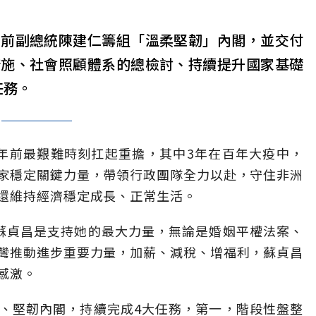
由前副總統陳建仁籌組「溫柔堅韌」內閣，並交付
措施、社會照顧體系的總檢討、持續提升國家基礎
任務。
年前最艱難時刻扛起重擔，其中3年在百年大疫中，
家穩定關鍵力量，帶領行政團隊全力以赴，守住非洲
還維持經濟穩定成長、正常生活。
蘇貞昌是支持她的最大力量，無論是婚姻平權法案、
灣推動進步重要力量，加薪、減稅、增福利，蘇貞昌
感激。
、堅韌內閣，持續完成4大任務，第一，階段性盤整