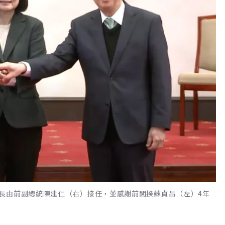
長由前副總統陳建仁（右）接任，並感謝前閣揆蘇貞昌（左）4年