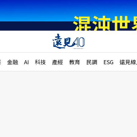
章
特輯
文章
大學升學、職涯攻略
遠
際
金融
AI
科技
產經
教育
民調
ESG
遠見線
國際
更
縣市施政調查全解析
金融
單
民調
產經
電
好享生活
獨
專欄