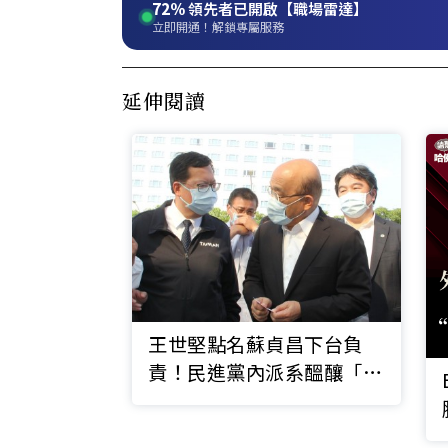
72%
領先者已開啟【職場雷達】
立即開通！解鎖專屬服務
延伸閱讀
王世堅點名蘇貞昌下台負
責！民進黨內派系醞釀「中
生代接棒」