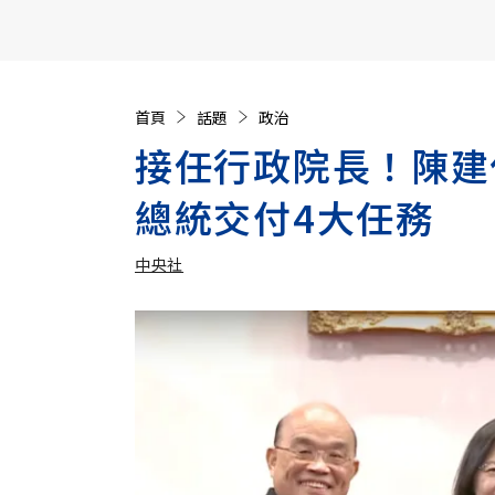
【遠見40週年慶】訂《遠見》贈實用家電3選1+暢銷好
首頁
話題
政治
接任行政院長！陳建
總統交付4大任務
中央社
加入追蹤
中央社