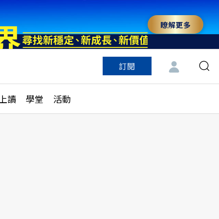
瞭解更多
訂閱
特色頻道
訂閱
見線上讀
ESG遠見
上讀
學堂
活動
多訂閱方案
城市學
刊購買
健康遠見
子報訂閱
華人精英論壇
享知識包
領導影響力學院