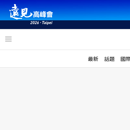
文
最新
最新
話題
國
雜誌目錄
活動
話題
AI
學堂
專題報導
科技
教育
遠見ON AIR
影音
合作