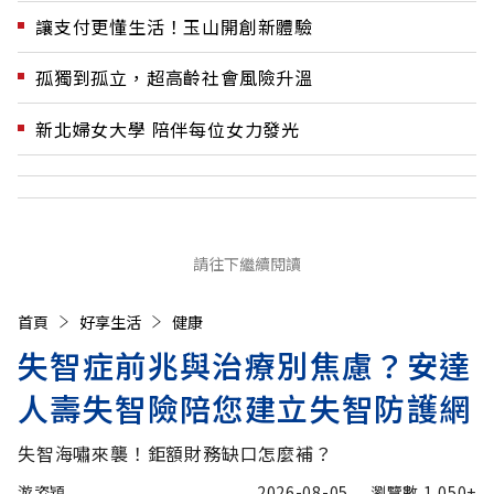
讓支付更懂生活！玉山開創新體驗
孤獨到孤立，超高齡社會風險升溫
新北婦女大學 陪伴每位女力發光
請往下繼續閱讀
首頁
好享生活
健康
失智症前兆與治療別焦慮？安達
人壽失智險陪您建立失智防護網
失智海嘯來襲！鉅額財務缺口怎麼補？
游姿穎
2026-08-05
瀏覽數
1,050+