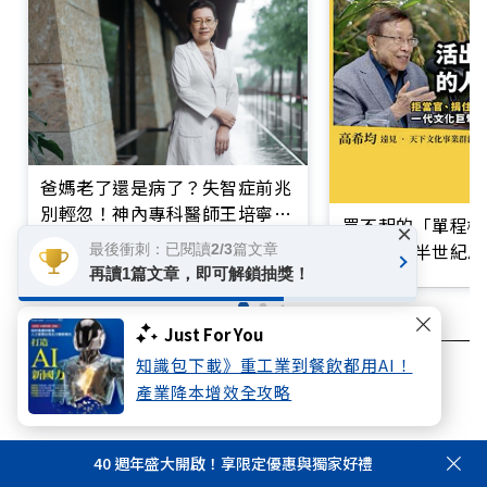
爸媽老了還是病了？失智症前兆
別輕忽！神內專科醫師王培寧呼
買不起的「單程機
×
籲把握大腦黃金期
響台灣近半世紀思
最後衝刺：已閱讀2/3篇文章
再讀1篇文章，即可解鎖抽獎！
Just For You
知識包下載》重工業到餐飲都用AI！
超高齡社會
失智
照護
產業降本增效全攻略
40 週年盛大開啟！享限定優惠與獨家好禮