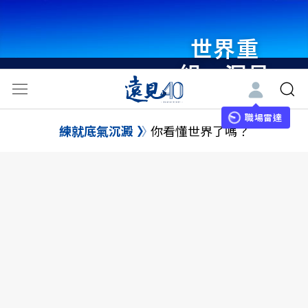
世界重
組・洞見
未來 與
世界領袖
職場雷達
練就底氣沉澱
你看懂世界了嗎？
同行