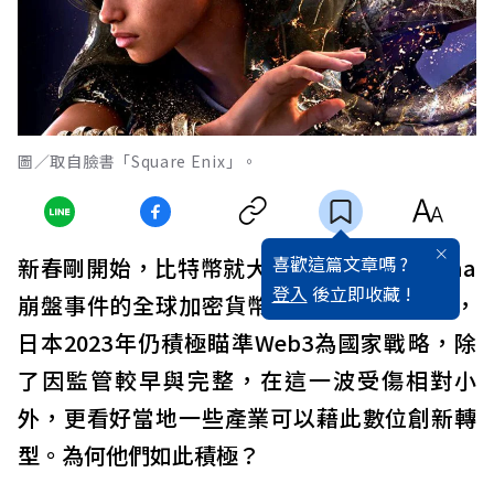
圖／取自臉書「Square Enix」。
喜歡這篇文章嗎 ?
新春剛開始，比特幣就大漲，歷經FTX、Luna
登入
後立即收藏 !
崩盤事件的全球加密貨幣產業還有救？其實，
日本2023年仍積極瞄準Web3為國家戰略，除
了因監管較早與完整，在這一波受傷相對小
外，更看好當地一些產業可以藉此數位創新轉
型。為何他們如此積極？