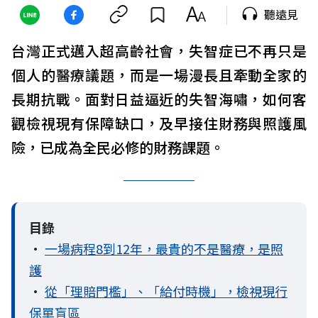
聽遠見
台灣正式邁入超高齡社會，失智症已不再只是
個人的醫療議題，而是一場漫長且牽動全家的
長期抗戰。面對日益逼近的失智海嘯，如何客
觀檢視現有保障缺口，及早接住財務與照護風
險，已成為全民必修的財務課題。
目錄
•
一場病程8到12年，最貴的不是醫療，是照
護
•
從「理賠門檻」、「給付時機」，檢視現行
保單盲區