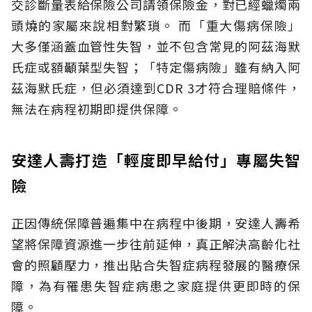
交診斷量表給保險公司請領保險金，對已經蠟燭兩
頭燒的家屬來說相對繁瑣。
而「重大傷病保險」
大多僅涵蓋血管性失智，並不包含常見的阿茲海默
氏症或額顳葉型失智；「特定傷病險」雖有納入阿
茲海默氏症，但必須達到CDR 3才符合理賠條件，
無法在病程初期即提供保障。
安達人壽打造「輕度即早給付」專屬失智
險
正因傳統保障普遍集中在病程中後期，安達人壽希
望將保障資源進一步往前延伸，真正解決高齡化社
會的照顧壓力，推出貼合失智症病程發展的醫療保
障，為有罹患失智症病患之家庭提供更即時的保
障。