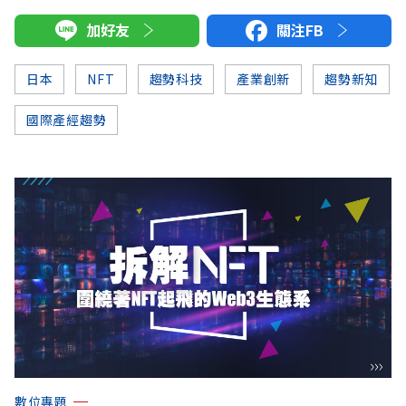
加好友
關注FB
日本
NFT
趨勢科技
產業創新
趨勢新知
國際產經趨勢
數位專題