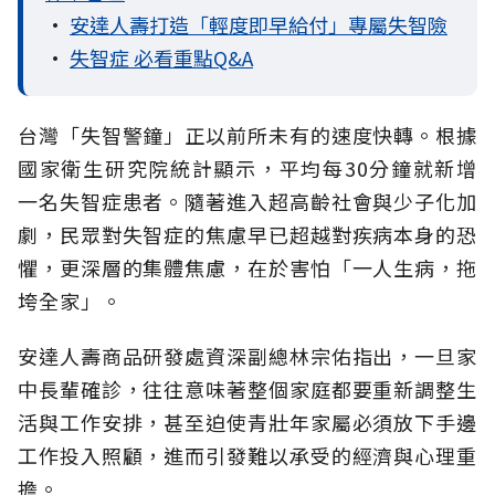
•
安達人壽打造「輕度即早給付」專屬失智險
•
失智症 必看重點Q&A
台灣「失智警鐘」正以前所未有的速度快轉。根據
國家衛生研究院統計顯示，平均每30分鐘就新增
一名失智症患者。隨著進入超高齡社會與少子化加
劇，民眾對失智症的焦慮早已超越對疾病本身的恐
懼，更深層的集體焦慮，在於害怕「一人生病，拖
垮全家」。
安達人壽商品研發處資深副總林宗佑指出，一旦家
中長輩確診，往往意味著整個家庭都要重新調整生
活與工作安排，甚至迫使青壯年家屬必須放下手邊
工作投入照顧，進而引發難以承受的經濟與心理重
擔。