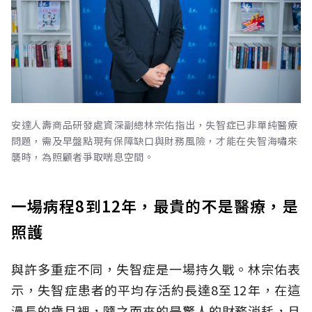
安達人壽商品研發處資深副總林宗佑指出，失智症已非單純醫療
問題，需及早盤點現有保障缺口與財務風險，才能在失智海嘯來
襲時，為照顧者爭取喘息空間。
一場病程8到12年，最貴的不是醫療，是
照護
與許多重症不同，失智症是一場持久戰。林宗佑表
示，失智症患者的平均存活約長達8至12年，在這
漫長的歲月裡，隨之而來的是驚人的財務消耗，且