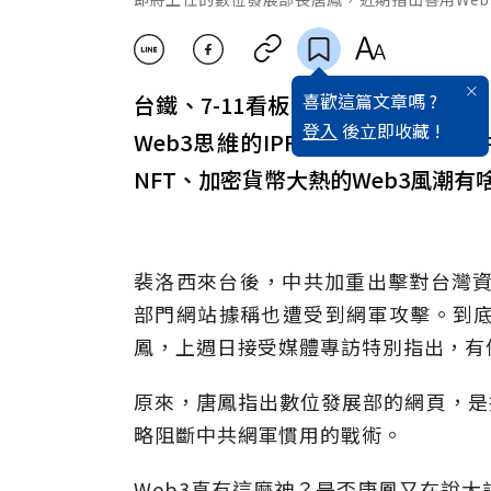
喜歡這篇文章嗎 ?
台鐵、7-11看板全被駭，台灣防
登入
後立即收藏 !
Web3思維的IPFS，可以有效防
NFT、加密貨幣大熱的Web3風潮
裴洛西來台後，中共加重出擊對台灣資
部門網站據稱也遭受到網軍攻擊。到
鳳，上週日接受媒體專訪特別指出，有
原來，唐鳳指出數位發展部的網頁，是
略阻斷中共網軍慣用的戰術。
Web3真有這麼神？是否唐鳳又在說大