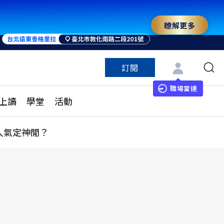
瞭解更多
訂閱
特色頻道
訂閱
見線上讀
ESG遠見
職場雷達
上讀
學堂
活動
多訂閱方案
城市學
刊購買
健康遠見
人氣定神閒？
子報訂閱
華人精英論壇
享知識包
領導影響力學院