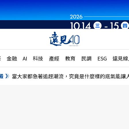
章
特輯
文章
大學升學、職涯攻略
遠
際
金融
AI
科技
產經
教育
民調
ESG
遠見線
國際
更
縣市施政調查全解析
金融
單
民調
澱
當大家都急著追趕潮流，究竟是什麼樣的底氣能讓
產經
電
好享生活
獨
專欄