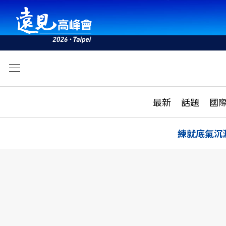
文
最新
最新
話題
國
雜誌目錄
活動
話題
AI
練就底氣沉
學堂
專題報導
科技
教育
遠見ON AIR
影音
合作