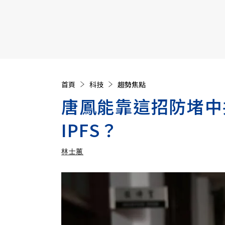
【遠見40週年慶】訂《遠見》贈實用家電3選1+暢銷好
首頁
科技
趨勢焦點
唐鳳能靠這招防堵中
IPFS？
林士蕙
加入追蹤
林士蕙