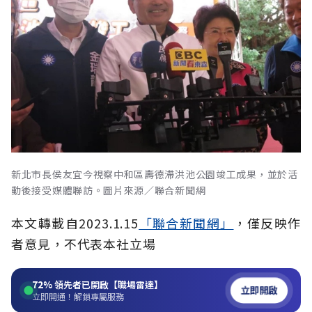
新北市長侯友宜今視察中和區壽德滯洪池公園竣工成果，並於活
動後接受媒體聯訪。圖片來源／聯合新聞網
本文轉載自
2023.1.15
「聯合新聞網」
，僅反映作
者意見，不代表本社立場
72%
領先者已開啟【職場雷達】
立即開啟
立即開通！解鎖專屬服務