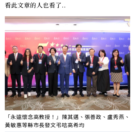
看此文章的人也看了..
「永遠懷念高教授！」陳其邁、張善政、盧秀燕、
黃敏惠等縣市長發文弔唁高希均