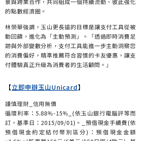
景與跨業合作，共同組成一個持續流動、彼此強化
的點數經濟圈。
林榮華強調，玉山更長遠的目標是讓支付工具從被
動回饋，進化為「主動預測」。「透過即時消費足
跡與外部變數分析，支付工具能進一步主動洞察您
的消費偏好，精準推薦符合習慣的卡友優惠，讓支
付體驗真正升級為消費者的生活顧問。」
【
立即申辦玉山Unicard
】
謹慎理財_信用無價
循環利率：5.88%-15%_(依玉山銀行電腦評等而
訂，基準日：2015/09/01)。_預借現金手續費(依
預借現金約定結付幣別區分)：預借現金金額