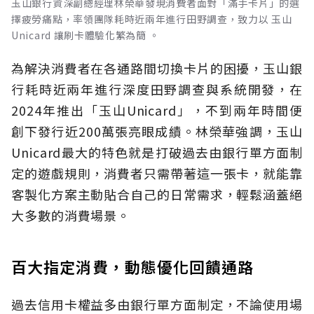
玉山銀行資深副總經理林榮華發現消費者面對「滿手卡片」的選
擇疲勞痛點，率領團隊耗時近兩年進行田野調查，致力以 玉山
Unicard 讓刷卡體驗化繁為簡 。
為解決消費者在各通路間切換卡片的困擾，玉山銀
行耗時近兩年進行深度田野調查與系統開發，在
2024年推出「玉山Unicard」，不到兩年時間便
創下發行近200萬張亮眼成績。林榮華強調，玉山
Unicard最大的特色就是打破過去由銀行單方面制
定的遊戲規則，消費者只需帶著這一張卡，就能靠
客製化方案主動貼合自己的日常需求，輕鬆涵蓋絕
大多數的消費場景。
百大指定消費，動態優化回饋通路
過去信用卡權益多由銀行單方面制定，不論使用場