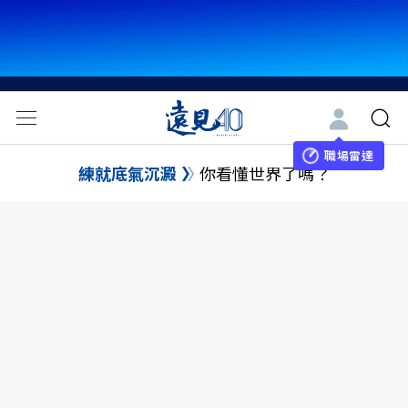
職場雷達
練就底氣沉澱
你看懂世界了嗎？