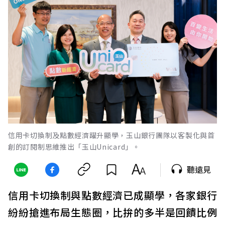
信用卡切換制及點數經濟躍升顯學，玉山銀行團隊以客製化與首
創的訂閱制思維推出「玉山Unicard」。
聽遠見
信用卡切換制與點數經濟已成顯學，各家銀行
紛紛搶進布局生態圈，比拚的多半是回饋比例