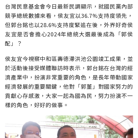
台灣民意基金會今日最新民調顯示，就國民黨內部
競爭總統數據來看，侯友宜以36.7%支持度領先，
但郭台銘也以28.6%支持度緊追在後，外界好奇侯
友宜是否會擔心2024年總統大選最後成為「郭侯
配」？
侯友宜今視察中和區壽德滯洪池公園竣工成果，並
於活動後接受媒體聯訪時表示，郭台銘在台灣的經
濟產業中，扮演非常重要的角色，是長年帶動國家
經濟發展的重要關鍵，他對「郭董」對國家努力的
貢獻心存感激，大家一起為國為民，努力扮演不一
樣的角色，好好的做事。