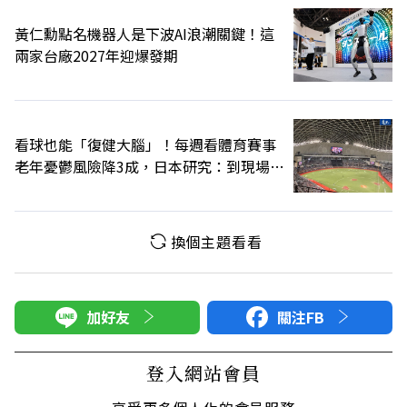
黃仁勳點名機器人是下波AI浪潮關鍵！這
兩家台廠2027年迎爆發期
看球也能「復健大腦」！每週看體育賽事
老年憂鬱風險降3成，日本研究：到現場效
果更好
換個主題看看
加好友
關注FB
登入網站會員