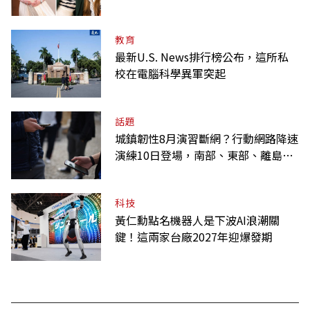
教育
最新U.S. News排行榜公布，這所私
校在電腦科學異軍突起
話題
城鎮韌性8月演習斷網？行動網路降速
演練10日登場，南部、東部、離島為
何不用？
科技
黃仁勳點名機器人是下波AI浪潮關
鍵！這兩家台廠2027年迎爆發期