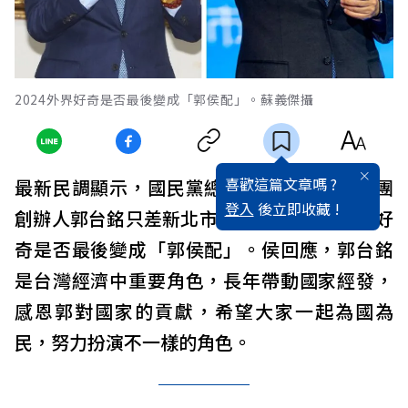
2024外界好奇是否最後變成「郭侯配」。蘇義傑攝
喜歡這篇文章嗎 ?
最新民調顯示，國民黨總統人選中，鴻海集團
登入
後立即收藏 !
創辦人郭台銘只差新北市長侯友宜8%，外界好
奇是否最後變成「郭侯配」。侯回應，郭台銘
是台灣經濟中重要角色，長年帶動國家經發，
感恩郭對國家的貢獻，希望大家一起為國為
民，努力扮演不一樣的角色。