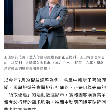
玉山銀行信用卡暨支付金融處處長張正志提到，玉山將影音平台
的「訂閱制」大膽導入金融業 ，成功推出「UP選」方案，開創
跨界融合的數位金融新商模 。
以今年7月的權益調整為例，名單中新增了喜鴻假
期、鳳凰旅遊等實體旅行社通路，正是因為先前的
「領取優惠」的活動數據顯示，實體團客購買高單
價套裝行程的需求強勁，進而主動讓回饋更貼近消
費者的實際需求。