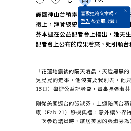
喜歡這篇文章嗎 ?
護國神山台積電每天話題滿滿，從
登入
後立即收藏 !
禮上，拜登總統竟發言感謝台積電
芬本週在公益記者會上指出，她天
記者會上公布的成果看來，她引領台
「花蓮地震後的隔天凌晨，天還黑黑的
晃晃晃的走來，他沒有要我別去，他只
15日）舉辦公益記者會，董事長張淑
剛從美國返台的張淑芬，上週陪同台積
廠（Fab 21）移機典禮，意外讓外
一次參選議員時，旅居美國的張淑芬為