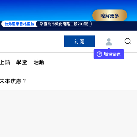
瞭解更多
訂閱
特色頻道
訂閱
見線上讀
ESG遠見
職場雷達
上讀
學堂
活動
多訂閱方案
城市學
刊購買
健康遠見
未來焦慮？
子報訂閱
華人精英論壇
享知識包
領導影響力學院