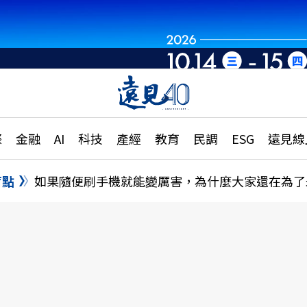
章
特輯
文章
大學升學、職涯攻略
遠
際
金融
AI
科技
產經
教育
民調
ESG
遠見線
國際
更
縣市施政調查全解析
金融
單
民調
盲點
如果隨便刷手機就能變厲害，為什麼大家還在為了
產經
電
好享生活
獨
專欄