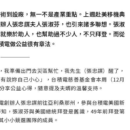
技術到設廠，無一不是產業重點。上週赴美移機典
創辦人張忠謀夫人張淑芬，也引來諸多聯想。張淑
生就樂於助人，也幫助過不少人，不只拜登。而從
積電做公益很有章法。
，我準備出門去災區幫忙，我先生（張忠謀）醒了，
有說妳自己小心」，台積電慈善基金會本周（12月
芬分享公益心得，隨意提及夫婿的溫馨支持。
電創辦人張忠謀前往亞利桑那州，參與台積電美國新
界得知，張淑芬與美國總統拜登是舊識，49年前拜登第
其小小競選團隊的成員。