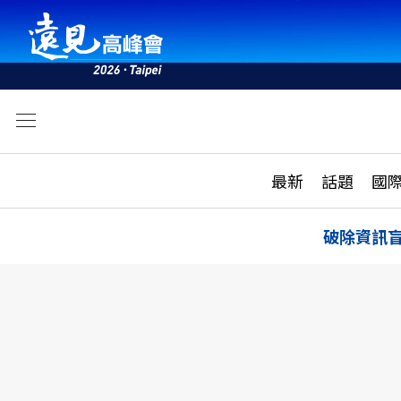
文
最新
最新
話題
國
雜誌目錄
活動
話題
AI
破除資訊
學堂
專題報導
科技
教育
遠見ON AIR
影音
合作