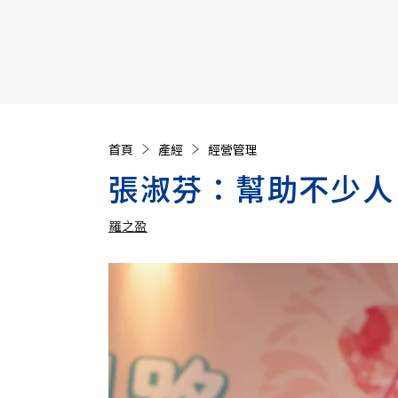
【遠見40週年慶】訂《遠見》贈實用家電3選1+暢銷好
首頁
產經
經營管理
張淑芬：幫助不少人
羅之盈
加入追蹤
羅之盈