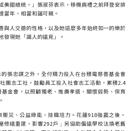
成美國總統，」張淑芬表示，移機典禮之前拜登安排
憶當年，相當和藹可親。
善與人交遊的性格，以及她這麼多年始終如一的樂於
地發現她「識人的遠見」。
休的張忠謀之外，全付精力投入在台積電慈善基金會
社團志工社，鼓勵員工投入社會志工活動，累積2.4
慈善基金會，以照顧獨老、推廣孝道、關懷弱勢、保育
。
東賑災、公益綠能、技職培力。花蓮918強震之後，
屋修繕重建，影響292戶﹔另協助偏遠學校汰換老舊