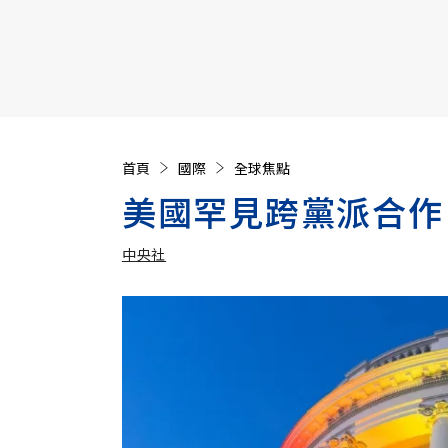
【遠見40週年慶】訂《遠見》贈實用家電3選1+暢銷好
首頁
國際
全球焦點
美國罕見跨黨派合作
中央社
加入追蹤
中央社