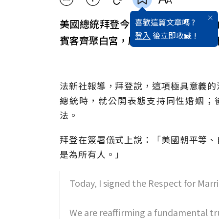
喜歡這篇文章嗎 ?
美國總統拜登今天將一項同性婚姻
登入
後立即收藏 !
賓客齊聚白宮，慶祝這項立法上的里
法新社報導，拜登說，這項極具意義的
總統時，就公開表態支持同性婚姻；後
法。
拜登在簽署儀式上說：「美國朝平等、
是為所有人。」
Today, I signed the Respect for Marri
We are reaffirming a fundamental tru