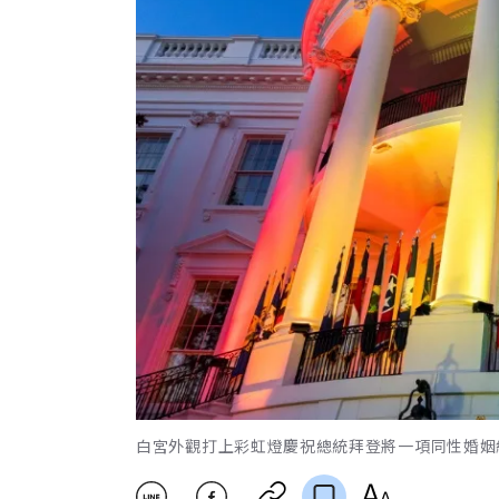
白宮外觀打上彩虹燈慶祝總統拜登將一項同性婚姻納