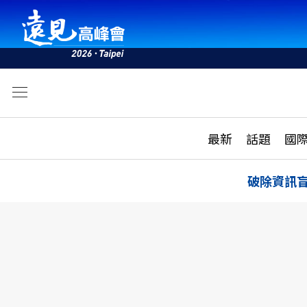
文
最新
最新
話題
國
雜誌目錄
活動
話題
AI
破除資訊
學堂
專題報導
科技
教育
遠見ON AIR
影音
合作