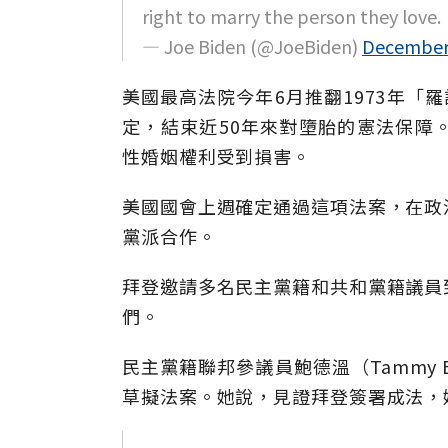
right to marry the person they love.
— Joe Biden (@JoeBiden)
December 
美國最高法院今年6月推翻1973年「
羅
定，結束近50年來對墮胎的憲法保障
性婚姻權利受到損害。
美國國會上週確定通過這項法案，在政
黨派合作。
拜登邀請多名民主黨籍和共和黨籍議員
們。
民主黨籍聯邦參議員鮑德溫（Tammy 
草擬法案。她說，見證拜登簽署成法，