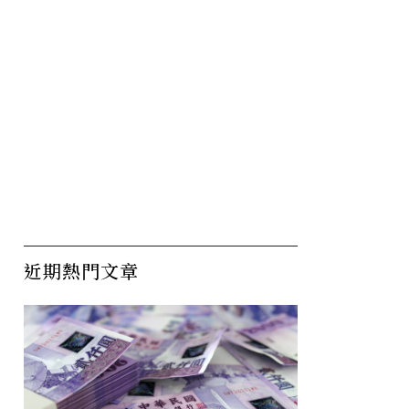
韓國人為
當「躺平」成年度代表字，
近
為何專家贊同在家放懶？
預
實
近期熱門文章