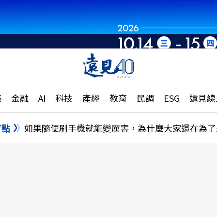
章
特輯
文章
大學升學、職涯攻略
遠
際
金融
AI
科技
產經
教育
民調
ESG
遠見線
國際
更
縣市施政調查全解析
金融
單
民調
盲點
如果隨便刷手機就能變厲害，為什麼大家還在為了
產經
電
好享生活
獨
專欄