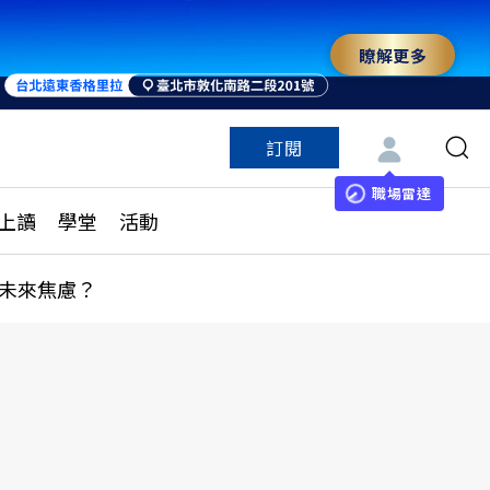
瞭解更多
訂閱
特色頻道
訂閱
見線上讀
ESG遠見
職場雷達
上讀
學堂
活動
多訂閱方案
城市學
刊購買
健康遠見
未來焦慮？
子報訂閱
華人精英論壇
享知識包
領導影響力學院