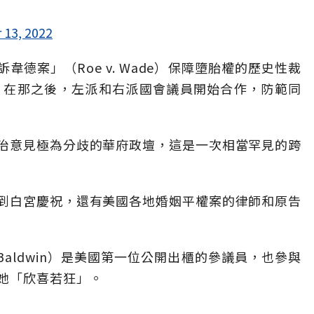
13, 2022
訴韋德案
」（Roe v. Wade）保障墮胎權的歷史性裁
。在那之後，左派和右派國會議員開始合作，防範同
治意見極為分歧的華府政壇，這是一次相當罕見的跨
到白宮慶祝，還有美國各地婚姻平權案的律師和原告
Baldwin）是美國第一位公開出櫃的參議員，也參與
她「欣喜若狂」。