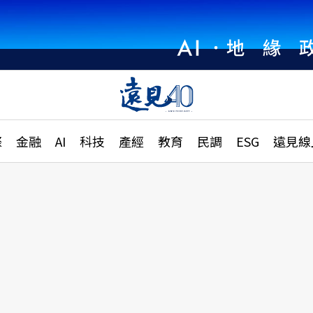
章
特輯
文章
大學升學、職涯攻略
遠
際
金融
AI
科技
產經
教育
民調
ESG
遠見線
國際
更
縣市施政調查全解析
金融
單
民調
產經
電
好享生活
獨
專欄