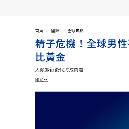
【遠見40週年慶】訂《遠見》贈實用家電3選1+暢銷好
首頁
國際
全球焦點
精子危機！全球男性
比黃金
人類繁衍後代將成問題
邱莉燕
加入追蹤
邱莉燕