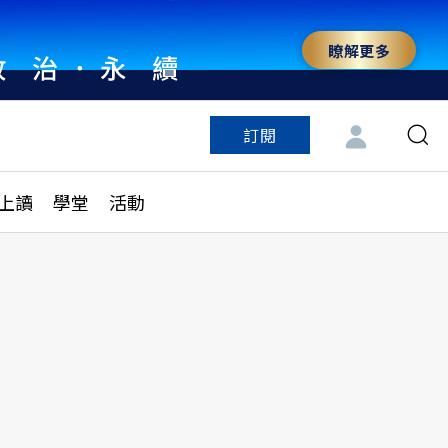
瞭解更多
訂閱
特色頻道
訂閱
見線上讀
ESG遠見
上讀
學堂
活動
多訂閱方案
城市學
刊購買
健康遠見
子報訂閱
華人精英論壇
享知識包
領導影響力學院