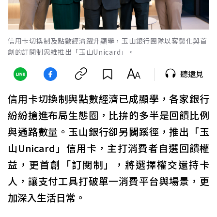
信用卡切換制及點數經濟躍升顯學，玉山銀行團隊以客製化與首
創的訂閱制思維推出「玉山Unicard」。
聽遠見
信用卡切換制與點數經濟已成顯學，各家銀行
紛紛搶進布局生態圈，比拚的多半是回饋比例
與通路數量。玉山銀行卻另闢蹊徑，推出「玉
山Unicard」信用卡，主打消費者自選回饋權
益，更首創「訂閱制」，將選擇權交還持卡
人，讓支付工具打破單一消費平台與場景，更
加深入生活日常。