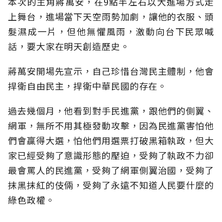
本次的主角蔣萬安，在9點半左右以大進場方式走
上舞台，進場當下天空雨勢加劇，讓他的衣服、頭
髮濕成一片，但他無懼風雨，激動向台下民眾喊
話，要大家在明天創造歷史。
蔣萬安開場先宣示，自己珍惜台灣民主體制，他會
捍衛自由民主，捍衛中華民國的存在。
過去幾個月，他看到對手民進黨，跟他們的側翼、
網軍，無所不用其極發動攻擊，因為民進黨害怕他
們會贏得大選，怕他們用選票打破黑箱執政，但大
家已經受夠了意識形態的壓迫，受夠了執政不力卻
最會罵人的民進黨，受夠了網軍側翼治國，受夠了
抹黑抹紅的伎倆，受夠了永遠不知道人民要什麼的
綠色政權。