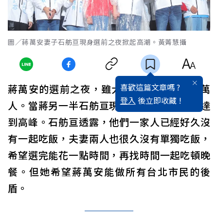
圖／蔣萬安妻子石舫亘現身選前之夜掀起高潮。黃菁慧攝
喜歡這篇文章嗎 ?
蔣萬安的選前之夜，雖大雨，現場仍湧入5萬
登入
後立即收藏 !
人。當蔣另一半石舫亘現身，現場感性氣氛達
到高峰。石舫亘透露，他們一家人已經好久沒
有一起吃飯，夫妻兩人也很久沒有單獨吃飯，
希望選完能花一點時間，再找時間一起吃頓晚
餐。但她希望蔣萬安能做所有台北市民的後
盾。