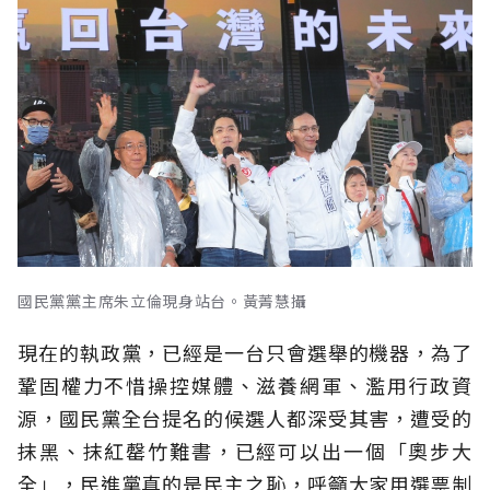
國民黨黨主席朱立倫現身站台。黃菁慧攝
現在的執政黨，已經是一台只會選舉的機器，為了
鞏固權力不惜操控媒體、滋養網軍、濫用行政資
源，國民黨全台提名的候選人都深受其害，遭受的
抹黑、抹紅罄竹難書，已經可以出一個「奧步大
全」，民進黨真的是民主之恥，呼籲大家用選票制