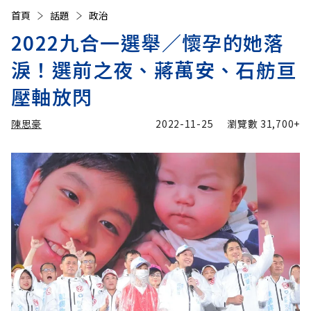
首頁
話題
政治
2022九合一選舉／懷孕的她落
淚！選前之夜、蔣萬安、石舫亘
壓軸放閃
陳思豪
2022-11-25
瀏覽數
31,700+