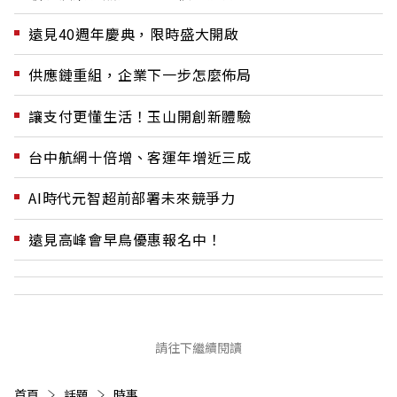
遠見40週年慶典，限時盛大開啟
供應鏈重組，企業下一步怎麼佈局
讓支付更懂生活！玉山開創新體驗
台中航網十倍增、客運年增近三成
AI時代元智超前部署未來競爭力
遠見高峰會早鳥優惠報名中！
請往下繼續閱讀
首頁
話題
時事