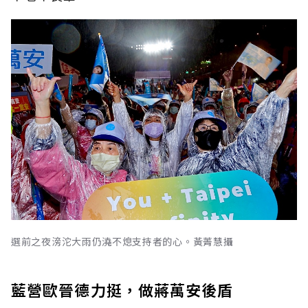
選前之夜滂沱大雨仍澆不熄支持者的心。黃菁慧攝
藍營歐晉德力挺，做蔣萬安後盾