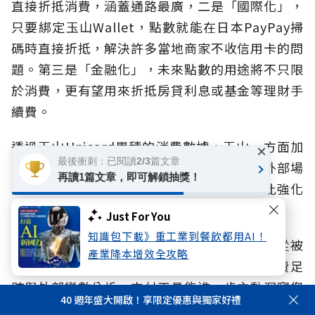
直接折抵消費，涵蓋通路最廣，二是「國際化」，
只要綁定玉山Wallet，點數就能在日本PayPay掃
碼時直接折抵，解決許多當地商家不收信用卡的問
題。第三是「金融化」，未來點數的用途將不只限
於消費，更有望用來折抵房貸利息或基金等理財手
續費。
透過玉山Unicard累積的消費數據，玉山一方面加
×
最後衝刺：已閱讀2/3篇文章
深卡友與其他金融服務的連結，一方面串接外部場
再讀1篇文章，即可解鎖抽獎！
景與跨業合作，共同組成一個持續流動、彼此強化
的點數經濟圈。
Just For You
知識包下載》重工業到餐飲都用AI！
林榮華強調，玉山更長遠的目標是讓支付工具從被
產業降本增效全攻略
動回饋，進化為「主動預測」。「透過即時消費足
跡與外部變數分析，支付工具能進一步主動洞察您
40 週年盛大開啟！享限定優惠與獨家好禮
的消費偏好，精準推薦符合習慣的卡友優惠，讓支