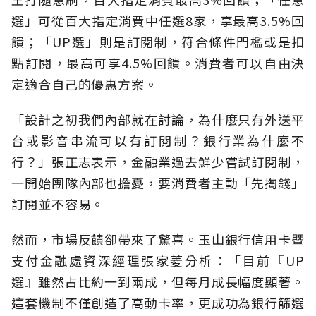
選」可從百大指定消費中任選8家，享最高3.5%回
饋；「UP選」則是訂閱制，符合條件門檻或是扣
點訂閱，最高可享4.5%回饋。消費者可以自由決
定適合自己的優惠方案。
「設計之初我們內部就在討論，為什麼只有外送平
台或影音串流可以有訂閱制？銀行業為什麼不
行？」張正志表示，金融業過去鮮少嘗試訂閱制，
一開始團隊內部也擔憂，要消費者主動「先掏錢」
訂閱並不容易。
然而，市場反饋卻帶來了驚喜。玉山銀行信用卡暨
支付金融處資深經理張家菱分析：「目前『UP
選』雖然占比約一到兩成，但每月成長幅度顯著。
這套機制不僅創造了高動卡率，更成功為銀行篩選