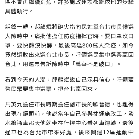
區不會再繼續荒蕪，許多施政建設都能依他的步驟
具體執行。
話鋒一轉，郝龍斌將砲火指向民進黨台北市長候選
人陳時中，痛批他擔任防疫指揮官時，要口罩沒口
罩、要快篩沒快篩，最後高達800萬人染疫，如今
竟然還敢出來選台北市長，呼籲選民集中選票贏回
台北，用選票告訴陳時中「萬華不是破口」。
看到今天的人潮，郝龍斌說自己深具信心，呼籲藍
營民眾要集中選票，把台北贏回來。
馬英九擔任市長時期擔任副市長的歐晉德，也難得
出現在鏡頭前，他說當年自己參與捷運施政工，淡
水線通車那天他就坐在行控中心看列車運轉，最後
通車也為台北市帶來好處，後來興建12區運動中