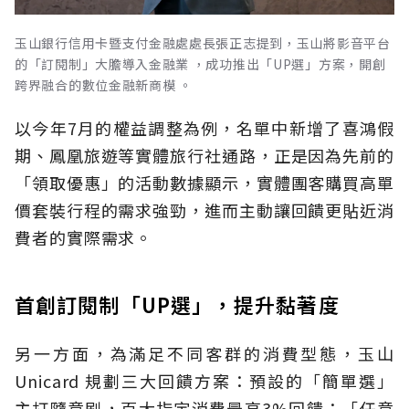
玉山銀行信用卡暨支付金融處處長張正志提到，玉山將影音平台
的「訂閱制」大膽導入金融業 ，成功推出「UP選」方案，開創
跨界融合的數位金融新商模 。
以今年7月的權益調整為例，名單中新增了喜鴻假
期、鳳凰旅遊等實體旅行社通路，正是因為先前的
「領取優惠」的活動數據顯示，實體團客購買高單
價套裝行程的需求強勁，進而主動讓回饋更貼近消
費者的實際需求。
首創訂閱制「UP選」，提升黏著度
另一方面，為滿足不同客群的消費型態，玉山
Unicard 規劃三大回饋方案：預設的「簡單選」
主打隨意刷，百大指定消費最高3%回饋；「任意