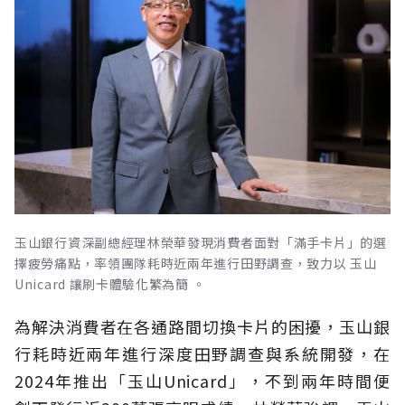
玉山銀行資深副總經理林榮華發現消費者面對「滿手卡片」的選
擇疲勞痛點，率領團隊耗時近兩年進行田野調查，致力以 玉山
Unicard 讓刷卡體驗化繁為簡 。
為解決消費者在各通路間切換卡片的困擾，玉山銀
行耗時近兩年進行深度田野調查與系統開發，在
2024年推出「玉山Unicard」，不到兩年時間便