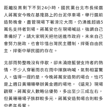
距離投票剩下不到24小時，國民黨台北市長候選
人蔣萬安今晚在基隆路上的台泥停車場，舉行選前
造勢晚會，盡管現場下著滂沱大雨，仍湧進超過5
萬名支持者到場。蔣萬安也在現場喊話，強調自己
準備好了，請大家明天把他送進市政府，未來自己
會努力施政，也會珍惜台灣民主體制，捍衛自由民
主，捍衛中華民國的存在。
北部雨勢整晚沒有停歇，卻未澆熄藍營支持者的熱
情，不少人穿著雨衣在雨中揮旗吶喊，氣勢相當驚
人。值得一提的是，今晚蔣萬安造勢的場合，恰巧
是上週日黃珊珊舉辦黃金週的場地，《遠見》現場
觀察，蔣萬安人數略佔優勢，多出至少三成左右，
但黃珊珊場子族群較多元，蔣萬安造勢場合則較多
中老年長輩。