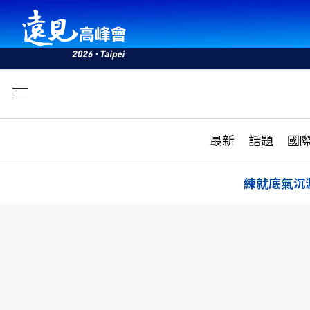
文
最新
最新
話題
國
雜誌目錄
活動
話題
AI
練就底氣沉
學堂
專題報導
科技
教育
遠見ON AIR
影音
合作