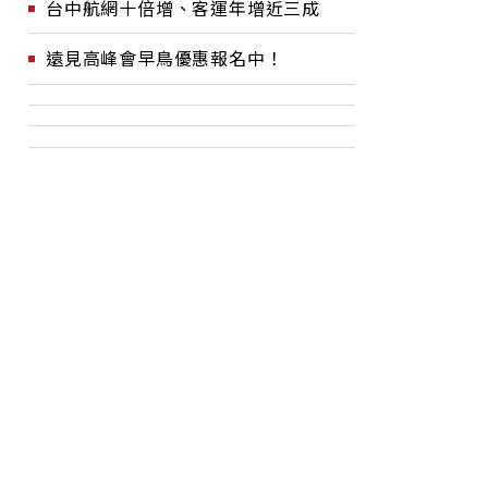
台中航網十倍增、客運年增近三成
遠見高峰會早鳥優惠報名中！