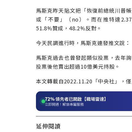
馬斯克昨天貼文把「恢復前總統川普帳
或「不要」（no）。而在推特達2.3
51.8%贊成，48.2%反對。
今天民調進行時，馬斯克連發推文說：
馬斯克過去也曾發起類似投票，去年詢問
投票後他賣出超過10億美元持股。
本文轉載自
2022.11.20
「中央社」
，僅
72%
領先者已開啟【職場雷達】
立即開通！解鎖專屬服務
延伸閱讀