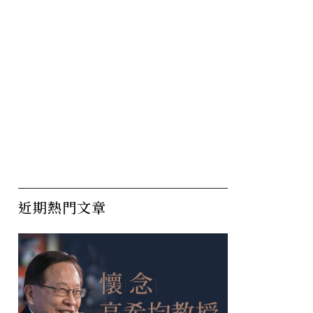
再戰總統
2024年拜登若對上川普？
舞
再次偉
美民調：選情五五波
重
台
近期熱門文章