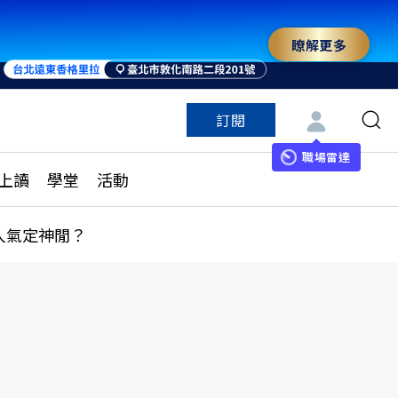
瞭解更多
訂閱
特色頻道
訂閱
見線上讀
ESG遠見
職場雷達
上讀
學堂
活動
多訂閱方案
城市學
刊購買
健康遠見
人氣定神閒？
子報訂閱
華人精英論壇
享知識包
領導影響力學院