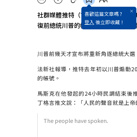
喜歡這篇文章嗎 ?
社群媒體推特（Twitter）新老闆馬
登入
後立即收藏 !
復前總統川普的帳號後，川普的推特
川普前幾天才宣布將重新角逐總統大選
法新社報導，推特去年初以川普煽動20
的帳號。
馬斯克在他發起的24小時民調結束後
丁格言推文說：「人民的聲音就是上帝的聲音（
The people have spoken.