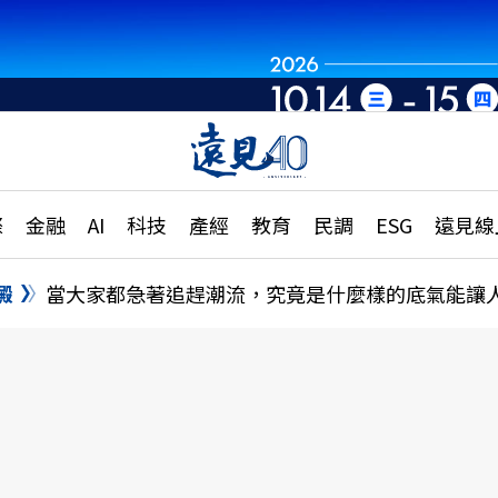
章
特輯
文章
大學升學、職涯攻略
遠
際
金融
AI
科技
產經
教育
民調
ESG
遠見線
國際
更
縣市施政調查全解析
金融
單
民調
澱
當大家都急著追趕潮流，究竟是什麼樣的底氣能讓
產經
電
好享生活
獨
專欄