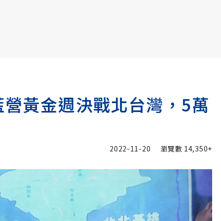
書6選3 特價 3,980 元
／藍營黃金週決戰北台灣，5萬
2022-11-20
瀏覽數
14,350+