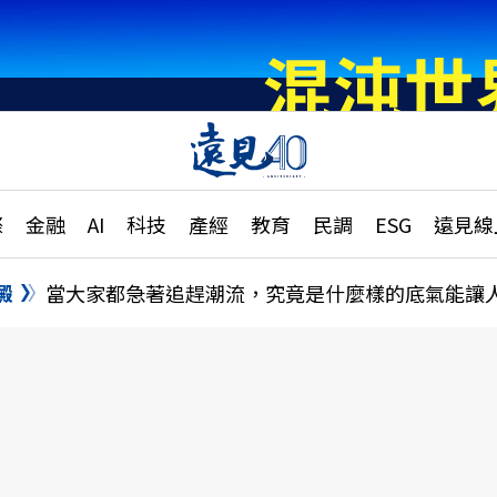
章
特輯
文章
大學升學、職涯攻略
遠
際
金融
AI
科技
產經
教育
民調
ESG
遠見線
國際
更
縣市施政調查全解析
金融
單
民調
澱
當大家都急著追趕潮流，究竟是什麼樣的底氣能讓
產經
電
好享生活
獨
專欄