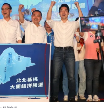
。蘇義傑攝