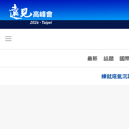
文
最新
最新
話題
國
雜誌目錄
活動
話題
AI
練就底氣沉
學堂
專題報導
科技
教育
遠見ON AIR
影音
合作