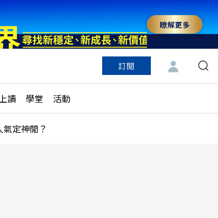
瞭解更多
訂閱
特色頻道
訂閱
見線上讀
ESG遠見
上讀
學堂
活動
多訂閱方案
城市學
刊購買
健康遠見
人氣定神閒？
子報訂閱
華人精英論壇
享知識包
領導影響力學院