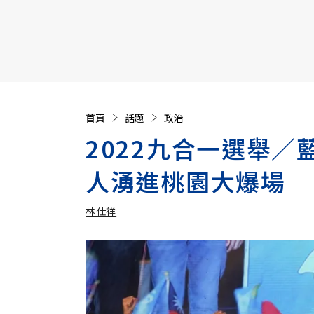
【遠見40週年慶】訂《遠見》贈實用家電3選1+暢銷好
首頁
話題
政治
2022九合一選舉
人湧進桃園大爆場
林仕祥
加入追蹤
林仕祥