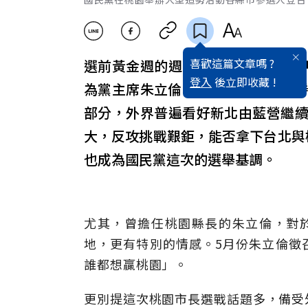
喜歡這篇文章嗎 ?
選前黃金週的週六，國民黨將重兵
登入
後立即收藏 !
為黨主席朱立倫為這次選戰訂下的勝
部分，外界普遍看好新北由藍營繼
大，反攻挑戰艱鉅，能否拿下台北與
也成為國民黨這次的選舉基調。
尤其，曾擔任桃園縣長的朱立倫，對
地，更有特別的情感。5月份朱立倫徵
誰都想贏桃園」。
更別提這次桃園市長選戰話題多，備受