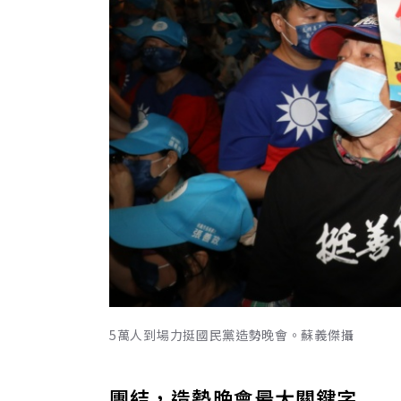
5萬人到場力挺國民黨造勢晚會。蘇義傑攝
團結，造勢晚會最大關鍵字