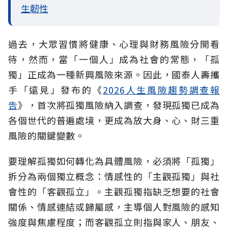
生韌性
過去，大眾習慣將健康、心理與財務風險分開看
待，然而，當「一個人」成為社會的常態，「孤
獨」正成為一種新興風險來源。因此，國泰人壽攜
手「遠見」發布的《
2026人生風險趨勢調查報
告
》，首次將孤獨風險納入調查，發現孤獨已成為
各個世代的普遍處境，更成為放大身、心、財三重
風險的關鍵變數。
要理解孤獨如何轉化為具體風險，必須將「孤獨」
拆分為兩個獨立概念：情感性的「主觀孤獨」與社
會性的「客觀孤立」。主觀孤獨指缺乏想要的社會
關係、情感連結或歸屬感，主導個人對風險的感知
強度與焦慮程度；而客觀孤立則指與家人、朋友、