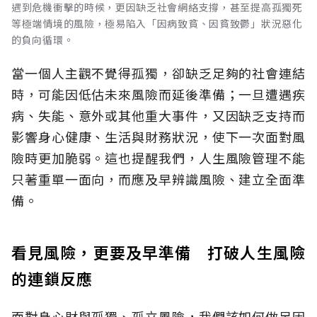
遇到危機衝擊的時候，更因缺乏社會網絡支撐，甚至提高孤獨死
等極端情境的風險，極易陷入「因病致貧、因貧致鬱」狀況惡化
的負向循環。
當一個人主觀不覺得孤獨，卻缺乏足夠的社會連結
時，可能因低估未來風險而延後準備；一旦遭遇疾
病、失能、意外或其他重大事件，又因缺乏支持而
影響身心健康、生活與財務狀況，使下一次面對風
險時更加脆弱。這也提醒我們，人生風險管理不能
只著重單一面向，而應及早辨識風險、建立全面準
備。
看見風險，更要及早準備 打破人生風險
的連鎖反應
面對身心財與孤獨、孤立風險，我們該如何做足因