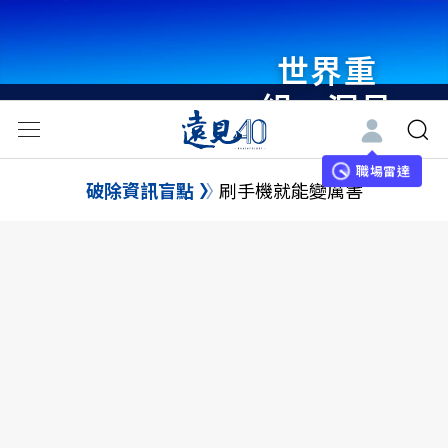
世界重
組・洞見
未來 與
世界領袖
職場雷達
破除資訊盲點
刷手機就能變厲害
同行