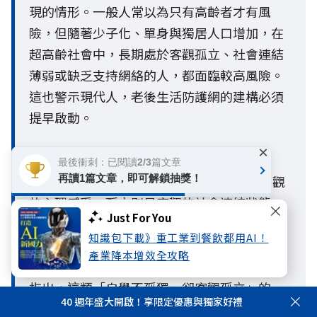
現的情形。一般人常以為只有高齡者才有風
險，但隨著少子化、單身與獨居人口增加，在
超高齡社會中，長期處於客觀孤立、社會連結
薄弱或缺乏支持網絡的人，都面臨較高風險。
這也警示現代人，老後生活防護網的建構必須
提早啟動。
×
Q3. 孤獨與孤立有什麼不同？
最後衝刺：已閱讀2/3篇文章
A3：孤獨與孤立最大的不同，在於孤獨是主觀
再讀1篇文章，即可解鎖抽獎！
的心理感受，孤立則是客觀的社會連結狀態。
Just For You
一個人即使不覺得孤單，也可能因與家人、朋
知識包下載》重工業到餐飲都用AI！
友或社會網絡互動不足，而處於客觀孤立的狀
產業降本增效全攻略
態。國泰人壽《
2026人生風險趨勢調查報告
》
指出，這類「自覺不孤獨、卻客觀孤立」的
40 週年盛大開啟！享限定優惠與獨家好禮
人，可能因低估未來風險而延後準備，成為較