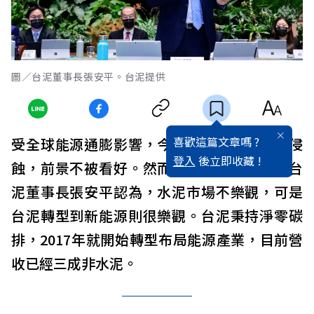
圖／台泥董事長張安平。台泥提供
喜歡這篇文章嗎 ?
受全球能源通膨影響，今年水泥業成本慘被侵
登入
後立即收藏 !
蝕，前景不被看好。然而，本週法說會上，台
泥董事長張安平認為，水泥市場不樂觀，可是
台泥轉型到新能源則很樂觀。台泥秉持淨零碳
排，2017年就開始轉型布局能源產業，目前營
收已經三成非水泥。