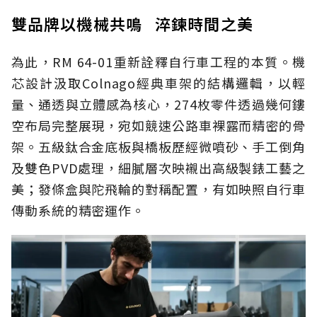
雙品牌以機械共鳴 淬鍊時間之美
為此，RM 64-01重新詮釋自行車工程的本質。機
芯設計汲取Colnago經典車架的結構邏輯，以輕
量、通透與立體感為核心，274枚零件透過幾何鏤
空布局完整展現，宛如競速公路車裸露而精密的骨
架。五級鈦合金底板與橋板歷經微噴砂、手工倒角
及雙色PVD處理，細膩層次映襯出高級製錶工藝之
美；發條盒與陀飛輪的對稱配置，有如映照自行車
傳動系統的精密運作。