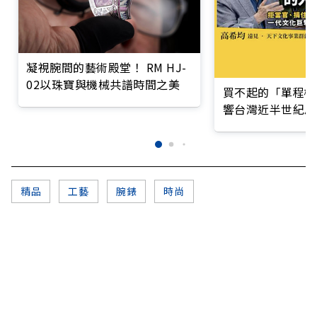
凝視腕間的藝術殿堂！ RM HJ-
02以珠寶與機械共譜時間之美
買不起的「單程機
響台灣近半世紀思
精品
工藝
腕錶
時尚