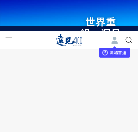
世界重
組・洞見
未來 與
世界領袖
職場雷達
同行