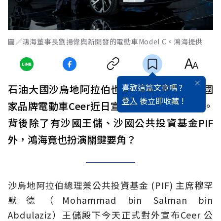
圖／鴻海董事長劉揚偉與新開發的電動車Model C。鴻海提供
喜歡這篇文章嗎 ?
石油大國沙烏地阿拉伯也要做電動車？首部國
登入
後立即收藏 !
家品牌電動車Ceer近日宣布2025年正式開賣。
背後除了有沙國王儲、沙國公共投資基金PIF
外，鴻海竟也扮演關鍵要角？
沙烏地阿拉伯總理兼公共投資基金 (PIF) 主席穆罕
默德（Mohammad bin Salman bin
Abdulaziz）王儲殿下今天正式對外宣布Ceer 公