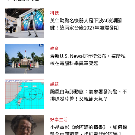
科技
黃仁勳點名機器人是下波AI浪潮關
鍵！這兩家台廠2027年迎爆發期
教育
最新U.S. News排行榜公布，這所私
校在電腦科學異軍突起
話題
颱風白海豚動態：氣象署發海警、不
排除發陸警！父親節天氣？
好享生活
小品電影《給阿嬤的情書》，如何逼
哭全中國觀眾，想打電話給阿嬤？