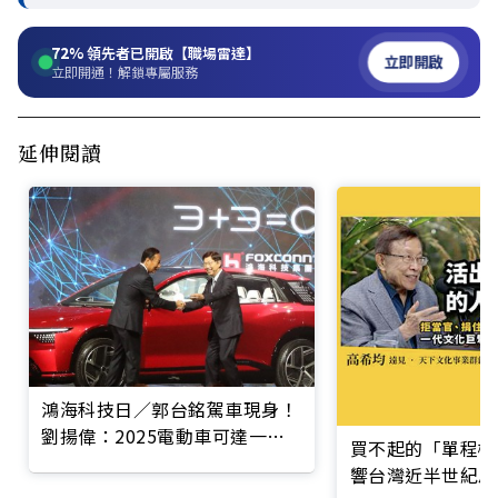
72%
領先者已開啟【職場雷達】
立即開啟
立即開通！解鎖專屬服務
延伸閱讀
鴻海科技日／郭台銘駕車現身！
劉揚偉：2025電動車可達一兆
買不起的「單程機
營收
響台灣近半世紀思