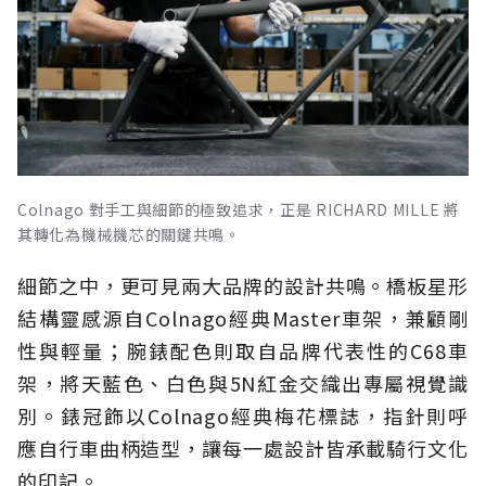
Colnago 對手工與細節的極致追求，正是 RICHARD MILLE 將
其轉化為機械機芯的關鍵共鳴。
細節之中，更可見兩大品牌的設計共鳴。橋板星形
結構靈感源自Colnago經典Master車架，兼顧剛
性與輕量；腕錶配色則取自品牌代表性的C68車
架，將天藍色、白色與5N紅金交織出專屬視覺識
別。錶冠飾以Colnago經典梅花標誌，指針則呼
應自行車曲柄造型，讓每一處設計皆承載騎行文化
的印記。