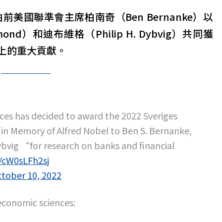
前美國聯準會主席柏南奇（Ben Bernanke）以
mond）和迪布維格（Philip H. Dybvig）共同獲
上的重大貢獻。
es has decided to award the 2022 Sveriges
 in Memory of Alfred Nobel to Ben S. Bernanke,
bvig “for research on banks and financial
m/cW0sLFh2sj
tober 10, 2022
economic sciences: