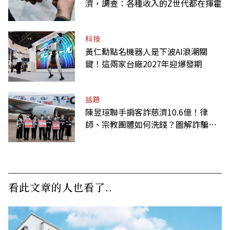
濟，調查：各種收入的Z世代都在揮霍
科技
黃仁勳點名機器人是下波AI浪潮關
鍵！這兩家台廠2027年迎爆發期
話題
陳昱瑄聯手掮客詐慈濟10.6億！律
師、宗教團體如何洗錢？圖解詐騙關
係網
看此文章的人也看了..