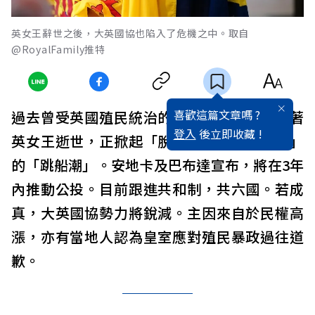
英女王辭世之後，大英國協也陷入了危機之中。取自
@RoyalFamily推特
喜歡這篇文章嗎 ?
過去曾受英國殖民統治的加勒比海小國，隨著
登入
後立即收藏 !
英女王逝世，正掀起「脫離君主制，改共和」
的「跳船潮」。安地卡及巴布達宣布，將在3年
內推動公投。目前跟進共和制，共六國。若成
真，大英國協勢力將銳減。主因來自於民權高
漲，亦有當地人認為皇室應對殖民暴政過往道
歉。