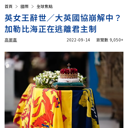
首頁
國際
全球焦點
英女王辭世／大英國協崩解中？
加勒比海正在逃離君主制
高振嘉
2022-09-14
瀏覽數
9,050+