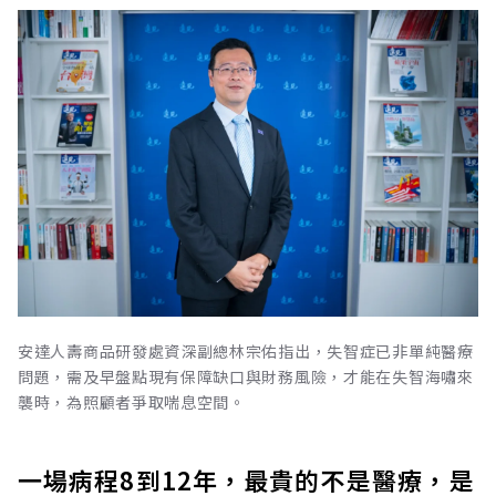
安達人壽商品研發處資深副總林宗佑指出，失智症已非單純醫療
問題，需及早盤點現有保障缺口與財務風險，才能在失智海嘯來
襲時，為照顧者爭取喘息空間。
一場病程8到12年，最貴的不是醫療，是