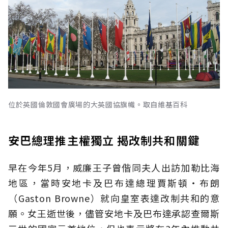
位於英國倫敦國會廣場的大英國協旗幟。取自維基百科
安巴總理推主權獨立 揭改制共和關鍵
早在今年5月，威廉王子曾偕同夫人出訪加勒比海
地區，當時安地卡及巴布達總理賈斯頓‧布朗
（Gaston Browne）就向皇室表達改制共和的意
願。女王逝世後，儘管安地卡及巴布達承認查爾斯