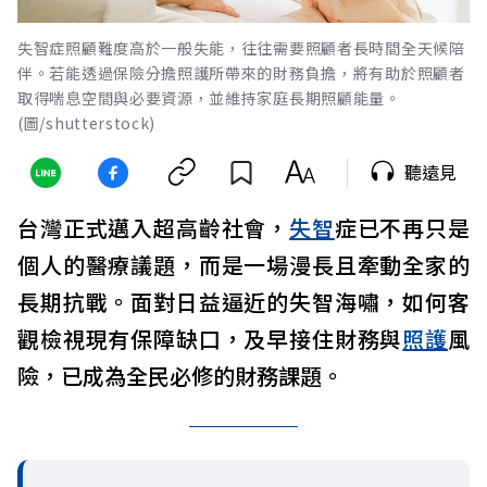
失智症照顧難度高於一般失能，往往需要照顧者長時間全天候陪
伴。若能透過保險分擔照護所帶來的財務負擔，將有助於照顧者
取得喘息空間與必要資源，並維持家庭長期照顧能量。
(圖/shutterstock)
聽遠見
台灣正式邁入超高齡社會，
失智
症已不再只是
個人的醫療議題，而是一場漫長且牽動全家的
長期抗戰。面對日益逼近的失智海嘯，如何客
觀檢視現有保障缺口，及早接住財務與
照護
風
險，已成為全民必修的財務課題。