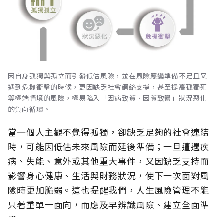
因自身孤獨與孤立而引發低估風險，並在風險應變準備不足且又
遇到危機衝擊的時候，更因缺乏社會網絡支撐，甚至提高孤獨死
等極端情境的風險，極易陷入「因病致貧、因貧致鬱」狀況惡化
的負向循環。
當一個人主觀不覺得孤獨，卻缺乏足夠的社會連結
時，可能因低估未來風險而延後準備；一旦遭遇疾
病、失能、意外或其他重大事件，又因缺乏支持而
影響身心健康、生活與財務狀況，使下一次面對風
險時更加脆弱。這也提醒我們，人生風險管理不能
只著重單一面向，而應及早辨識風險、建立全面準