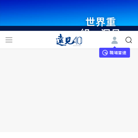
世界重
組・洞見
未來 與
世界領袖
職場雷達
同行