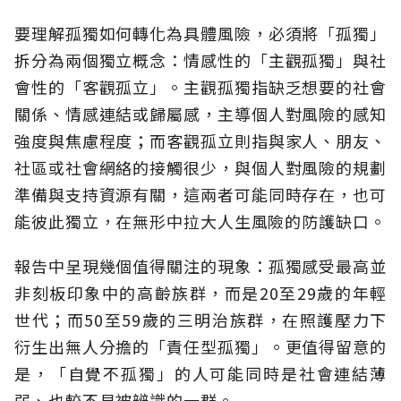
要理解孤獨如何轉化為具體風險，必須將「孤獨」
拆分為兩個獨立概念：情感性的「主觀孤獨」與社
會性的「客觀孤立」。主觀孤獨指缺乏想要的社會
關係、情感連結或歸屬感，主導個人對風險的感知
強度與焦慮程度；而客觀孤立則指與家人、朋友、
社區或社會網絡的接觸很少，與個人對風險的規劃
準備與支持資源有關，這兩者可能同時存在，也可
能彼此獨立，在無形中拉大人生風險的防護缺口。
報告中呈現幾個值得關注的現象：孤獨感受最高並
非刻板印象中的高齡族群，而是20至29歲的年輕
世代；而50至59歲的三明治族群，在照護壓力下
衍生出無人分擔的「責任型孤獨」。更值得留意的
是，「自覺不孤獨」的人可能同時是社會連結薄
弱、也較不易被辨識的一群。