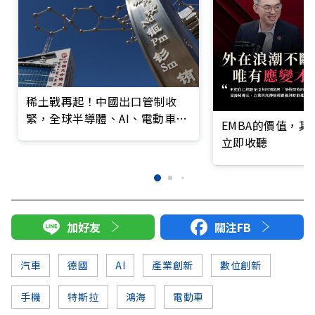
稀土戰再起！中國出口管制收
緊，全球半導體、AI、電動車、
EMBA的價值，
國防供應鏈拉警報
立即收聽
加好友
關注FB
汽車
德國
AI
產業創新
數位創新
手機
特斯拉
鴻海
電動車