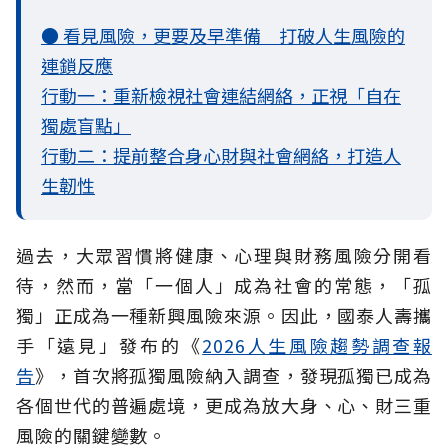
● 看見風險，更要及早準備 打破人生風險的
連鎖反應
行動一：重新檢視社會連結網絡，正視「自在
獨處盲點」
行動二：提前整合身心財與社會網絡，打造人
生韌性
過去，大眾習慣將健康、心理與財務風險分開看
待，然而，當「一個人」成為社會的常態，「孤
獨」正成為一種新興風險來源。因此，國泰人壽攜
手「遠見」發布的《
2026人生風險趨勢調查報
告
》，首次將孤獨風險納入調查，發現孤獨已成為
各個世代的普遍處境，更成為放大身、心、財三重
風險的關鍵變數。