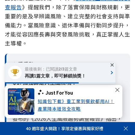
查報告
》提醒我們，除了落實保障與財務規劃，更
重要的是及早辨識風險、建立完整的社會支持與準
備能力。當風險意識、退休準備與行動同步提升，
才能從容因應長壽與突發風險挑戰，真正掌握人生
主導權。
必看重點Q&A
×
最後衝刺：已閱讀2/3篇文章
再讀1篇文章，即可解鎖抽獎！
Q1. 孤獨算是人生風險嗎？
A1：算是。孤獨本身不一定是立即發生的風險
Just For You
事件，但長期孤獨或缺乏社會支持，可能放大
知識包下載》重工業到餐飲都用AI！
身體、心理與財務風險。國泰人壽與《遠見》
產業降本增效全攻略
發布的《2026人生風險趨勢調查報告》指出，
主觀孤獨與客觀孤立會影響個人的風險感知、
40 週年盛大開啟！享限定優惠與獨家好禮