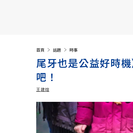
【遠見40週年慶】訂《遠見》贈實用家電3選1+暢銷好
首頁
話題
時事
尾牙也是公益好時機
吧！
王建煊
加入追蹤
王建煊