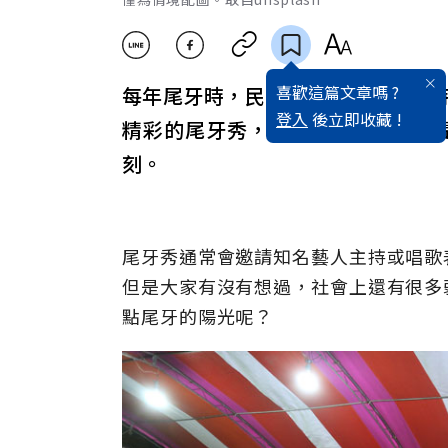
喜歡這篇文章嗎 ?
每年尾牙時，民間許多公司行號，
登入
後立即收藏 !
精彩的尾牙秀，這是民間習俗，也
刻。
尾牙秀通常會邀請知名藝人主持或唱歌
但是大家有沒有想過，社會上還有很多
點尾牙的陽光呢？