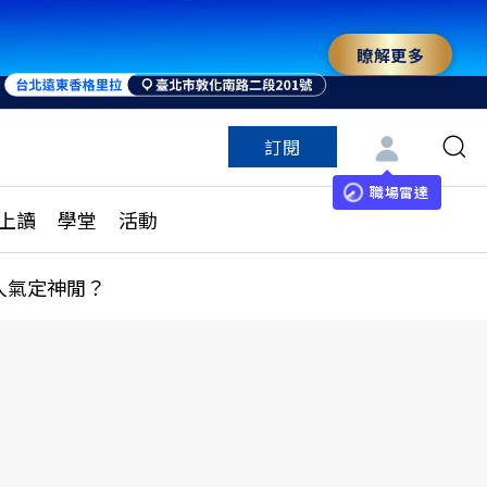
瞭解更多
訂閱
特色頻道
訂閱
見線上讀
ESG遠見
職場雷達
上讀
學堂
活動
多訂閱方案
城市學
刊購買
健康遠見
人氣定神閒？
子報訂閱
華人精英論壇
享知識包
領導影響力學院