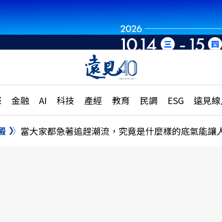
章
特輯
文章
大學升學、職涯攻略
遠
際
金融
AI
科技
產經
教育
民調
ESG
遠見線
國際
更
縣市施政調查全解析
金融
單
民調
澱
當大家都急著追趕潮流，究竟是什麼樣的底氣能讓
產經
電
好享生活
獨
專欄