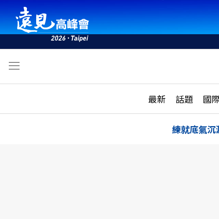
文
最新
最新
話題
國
雜誌目錄
活動
話題
AI
練就底氣沉
學堂
專題報導
科技
教育
遠見ON AIR
影音
合作