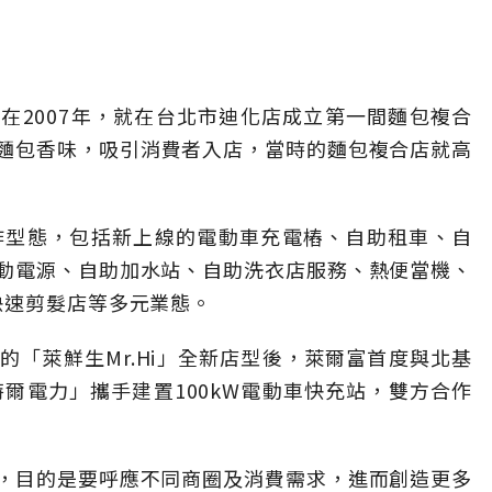
早在
2007
年，就在台北市迪化店成立第一間麵包複合
麵包香味，吸引消費者入店，當時的麵包複合店就高
作型態，包括新上線的電動車充電樁、自助租車、自
動電源、自助加水站、自助洗衣店服務、熱便當機、
快速剪髮店等多元業態。
的「萊鮮生
Mr.Hi
」全新店型後，萊爾富首度與北基
特爾電力」攜手建置
100kW
電動車快充站，雙方合作
，目的是要呼應不同商圈及消費需求，進而創造更多