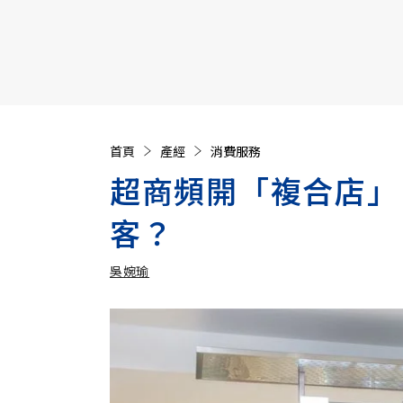
【遠見40週年慶】訂《遠見》贈實用家電3選1+暢銷好
首頁
產經
消費服務
超商頻開「複合店」
客？
吳婉瑜
加入追蹤
吳婉瑜