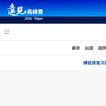
文
最新
最新
話題
國
雜誌目錄
活動
話題
AI
練就底氣沉
學堂
專題報導
科技
教育
遠見ON AIR
影音
合作