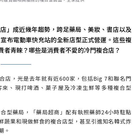
合店」成近幾年趨勢
，
跨足藥局、美妝、書店以及
日宣布電動車快充站的全新店型正式營運。這些複
費者青睞？哪些是消費者不愛的冷門複合店？
合店，光是去年就有近
600
家，包括
Big 7
和聯名門
客來、現打啤酒、菓子屋及冷凍生鮮等多種複合型
複合型藥局，「藥局超商」配有執照藥師
24
小時駐點
鮮蔬果和現做鮮食的複合店型
，
甚至引進知名韓式炸
潮。