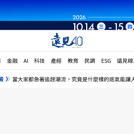
章
特輯
文章
大學升學、職涯攻略
遠
際
金融
AI
科技
產經
教育
民調
ESG
遠見線
國際
更
縣市施政調查全解析
金融
單
民調
澱
當大家都急著追趕潮流，究竟是什麼樣的底氣能讓
產經
電
好享生活
獨
專欄