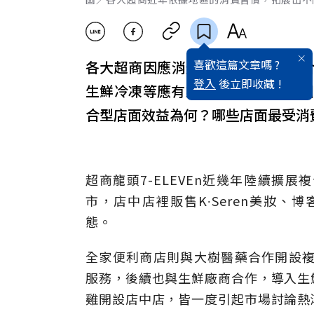
喜歡這篇文章嗎 ?
各大超商因應消費需求轉變，「複
登入
後立即收藏 !
生鮮冷凍等應有盡有。萊爾富
8
月
8
合型店面效益為何？哪些店面最受消
超商龍頭
7-ELEVEn
近幾年陸續擴展複
市，店中店裡販售
K∙Seren
美妝、博
態
。
全家便利商店則與大樹醫藥合作開設
服務，後續也與生鮮廠商合作，導入生
雞開設店中店，皆一度引起市場討論熱