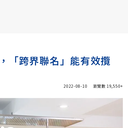
書6選3 特價 3,980 元
，「跨界聯名」能有效攬
2022-08-10
瀏覽數
19,550+