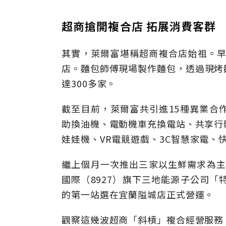
超商搶開複合店 拓展消費客群
其實，萊爾富堪稱超商複合店始祖。
店
。
麵包師傅現場製作麵包，透過現烤
達
300
多家。
截至目前，萊爾富共引進
15
種異業合
助換油機、電動機車充換電站、共享行
娃娃機、
VR
電競遊戲
、3C
智慧家電、
繼上個月一次推出三家以生鮮需求為主
國際（
8927
）旗下三地能源子公司「
的第一站選在宜蘭隘城店正式營運。
觀察這幾波超商「斜槓」複合經營服務