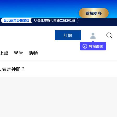
瞭解更多
訂閱
特色頻道
訂閱
見線上讀
ESG遠見
職場雷達
上讀
學堂
活動
多訂閱方案
城市學
刊購買
健康遠見
人氣定神閒？
子報訂閱
華人精英論壇
享知識包
領導影響力學院