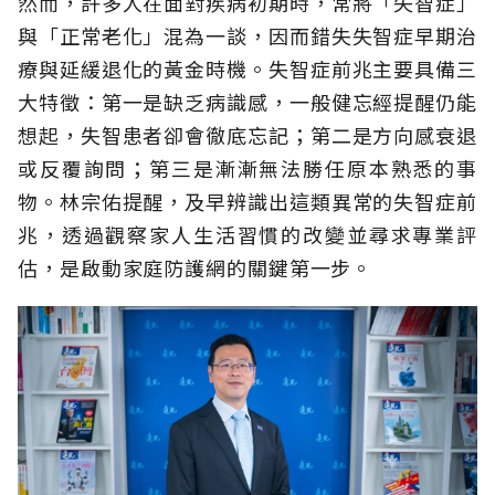
然而，許多人在面對疾病初期時，常將「失智症」
與「正常老化」混為一談，因而錯失失智症早期治
療與延緩退化的黃金時機。失智症前兆主要具備三
大特徵：第一是缺乏病識感，一般健忘經提醒仍能
想起，失智患者卻會徹底忘記；第二是方向感衰退
或反覆詢問；第三是漸漸無法勝任原本熟悉的事
物。林宗佑提醒，及早辨識出這類異常的失智症前
兆，透過觀察家人生活習慣的改變並尋求專業評
估，是啟動家庭防護網的關鍵第一步。