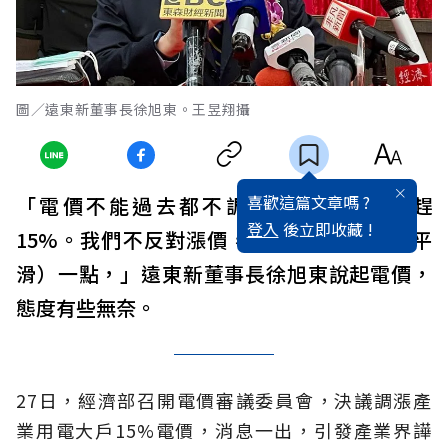
圖／遠東新董事長徐旭東。王昱翔攝
喜歡這篇文章嗎 ?
「電價不能過去都不調，結果一下就追趕
登入
後立即收藏 !
15%。我們不反對漲價，但是要Smooth（平
滑）一點，」遠東新董事長徐旭東說起電價，
態度有些無奈。
27日，經濟部召開電價審議委員會，決議調漲產
業用電大戶15%電價，消息一出，引發產業界譁