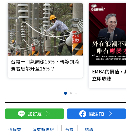
台電一口氣調漲15％，轉嫁到消
費者恐攀升至25％？
EMBA的價值，
立即收聽
加好友
關注FB
徐旭東
遠東新世紀
台電
紡織