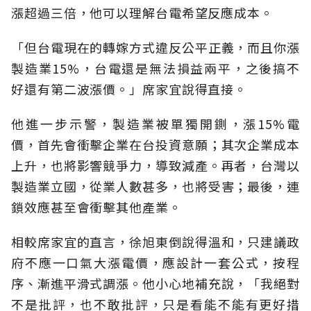
漲超過三倍，他可以理解台電希望反應成本。
「但台電現在的轉嫁方式違反公平正義，而且你漲
製造業15%，台電還是無法損益兩平，之後搞不
好還有第二波漲價。」席家宜說得直接。
他進一步示警，製造業被單獨開鍘，漲15%電
價，首先會衝擊企業在台投資意願；其次企業成本
上升，也將影響競爭力，導致減產。再者，台灣以
製造業立國，從業人數甚多，也將受害；最後，連
鎖效應甚至會衝擊其他產業。
相較席家宜的直言，徐旭東倒說得溫和，只建議政
府不應一口氣大漲電價，應設計一套公式，按程
序、漸進平滑式調漲。他小心地補充說，「我絕對
不是批評，也不敢批評，只是看能不能有更好措