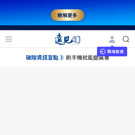
瞭解更多
職場雷達
破除資訊盲點
刷手機就能變厲害