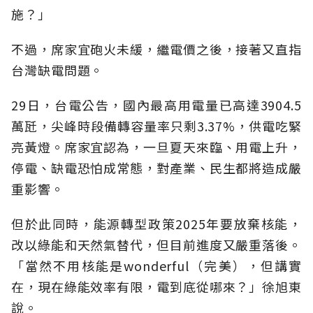
施？」
不過，席家宜砲火未緩，繼電價之後，接著又直指
台灣缺電問題。
29日，台電公告，國內最高用電量已高達3904.5
萬瓩，尖峰時段備轉容量率只剩3.37%，供電吃緊
亮黃燈。席家宜認為，一旦夏天來臨、用電上升，
停電、缺電恐怕成常態，對產業、民生都將造成嚴
重影響。
但於此同時，能源轉型政策2025年要放棄核能，
改以綠能和天然氣替代，但目前進度又嚴重落後。
「當然不用核能是wonderful（完美），但講實
在，現在綠能效率有限，電到底從哪來？」徐旭東
說。