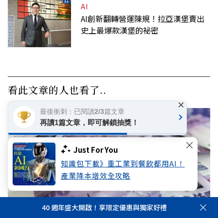
AI
AI創新翻轉營運陳規！拉亞漢堡賣出
史上最爆款漢堡的祕密
看此文章的人也看了..
×
最後衝刺：已閱讀2/3篇文章
再讀1篇文章，即可解鎖抽獎！
Just For You
知識包下載》重工業到餐飲都用AI！
產業降本增效全攻略
40 週年盛大開啟！享限定優惠與獨家好禮