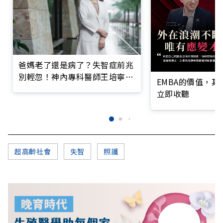
爸媽老了還是病了？失智症前兆
別輕忽！神內專科醫師王培寧呼
EMBA的價值，
籲把握大腦黃金期
立即收聽
超高齡社會
失智
照護