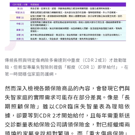
傳統長照與特定傷病險多需達到中重度（CDR 2或3）才啟動理
賠，但新型專屬失智險則提倡「輕度（CDR 1）即早給付」，在
第一時間穩住家庭防護網。
然而深入檢視各類保險商品的內容，會發現它們與
失智家庭的實際需求可能存在部分差異。像是「長
期照顧保險」雖以CDR臨床失智量表為理賠依
據，卻要等到CDR 2才開始給付，且每年需重新送
交診斷量表給保險公司請領保險金，對已經蠟燭兩
頭燒的家屬來說相對繁瑣。
而「重大傷病保險」