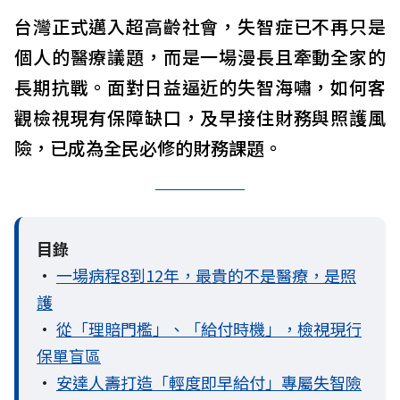
台灣正式邁入超高齡社會，失智症已不再只是
個人的醫療議題，而是一場漫長且牽動全家的
長期抗戰。面對日益逼近的失智海嘯，如何客
觀檢視現有保障缺口，及早接住財務與照護風
險，已成為全民必修的財務課題。
目錄
•
一場病程8到12年，最貴的不是醫療，是照
護
•
從「理賠門檻」、「給付時機」，檢視現行
保單盲區
•
安達人壽打造「輕度即早給付」專屬失智險