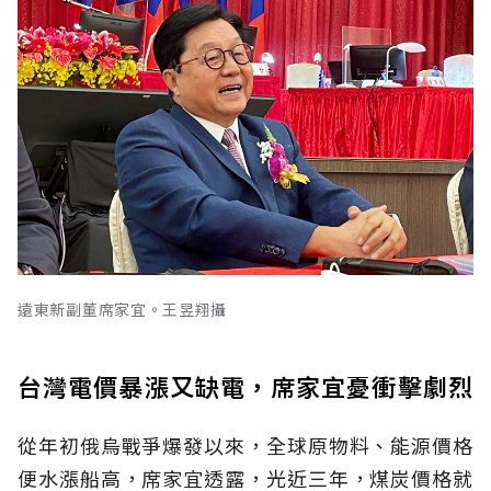
遠東新副董席家宜。王昱翔攝
台灣電價暴漲又缺電，席家宜憂衝擊劇烈
從年初俄烏戰爭爆發以來，全球原物料、能源價格
便水漲船高，席家宜透露，光近三年，煤炭價格就