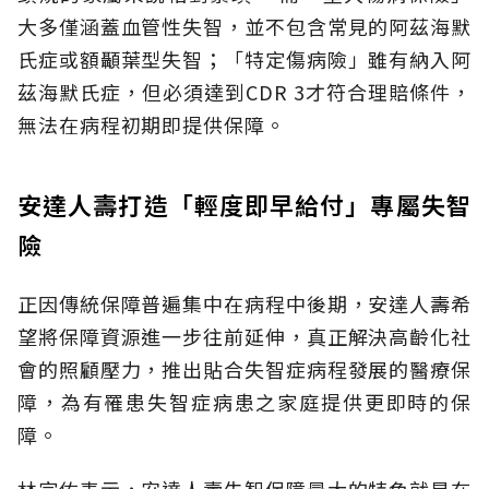
大多僅涵蓋血管性失智，並不包含常見的阿茲海默
氏症或額顳葉型失智；「特定傷病險」雖有納入阿
茲海默氏症，但必須達到CDR 3才符合理賠條件，
無法在病程初期即提供保障。
安達人壽打造「輕度即早給付」專屬失智
險
正因傳統保障普遍集中在病程中後期，安達人壽希
望將保障資源進一步往前延伸，真正解決高齡化社
會的照顧壓力，推出貼合失智症病程發展的醫療保
障，為有罹患失智症病患之家庭提供更即時的保
障。
林宗佑表示，安達人壽失智保障最大的特色就是在