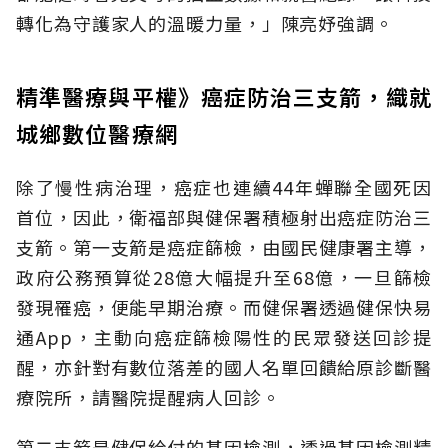
轉化為守護家人的溫暖力量，」陳亮妤強調。
精準醫療與平權》癌症防治三支箭，織就
城鄉數位醫療網
除了慢性病治理，癌症也連續44年蟬聯全國死因
首位，因此，衛福部與健保署積極射出癌症防治三
支箭。第一支箭是癌症篩檢，由國民健康署主導，
政府公務預算從28億大幅提升至68億，一旦篩檢
發現罹癌，便能早期治療。而健保署透過健保快易
通App，主動向癌症篩檢陽性的民眾發送回診提
醒，亦針對有數位落差的國人名單回饋給原診斷醫
療院所，請醫院提醒病人回診。
第二支箭是健保給付的基因檢測，透過基因檢測精