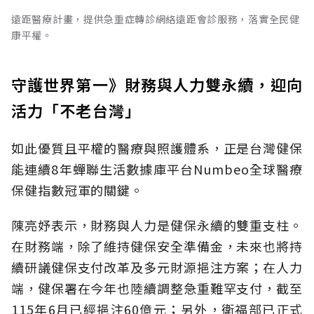
遠距醫療計畫，提供急重症轉診網絡遠距會診服務，落實全民健
康平權。
守護世界第一》財務與人力雙永續，迎向
活力「不老台灣」
如此優質且平權的醫療與照護體系，正是台灣健保
能連續8年蟬聯生活數據庫平台Numbeo全球醫療
保健指數冠軍的關鍵。
陳亮妤表示，財務與人力是健保永續的雙重支柱。
在財務端，除了維持健保安全準備金，未來也將持
續研議健保支付改革及多元財源挹注方案；在人力
端，健保署在今年也陸續調整急重難罕支付，截至
115年6月已經挹注60億元；另外，衛福部已正式