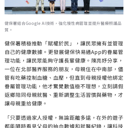
健保署結合Google AI技術，強化慢性病管理並提升醫療照護品
質。
健保署積極推動「賦權於民」，讓民眾擁有並管理
自己的健康數據。更發展健保快易通App的眷屬管
理功能，讓民眾能夠守護長輩健康。陳亮妤分享，
一位在北部醫界服務的朋友，母親住在中南部，儘
管有吃藥控制血糖、血壓，但直到母親授權他綁定
眷屬管理功能，他才驚覺數值極不理想，立刻請假
返鄉陪同母親就醫、重新調整生活習慣與藥物，才
讓母親重拾健康。
「只要透過家人授權，無論距離多遠，在外的遊子
都能隨時看見父母的抽血數據和就醫紀錄，讓科技