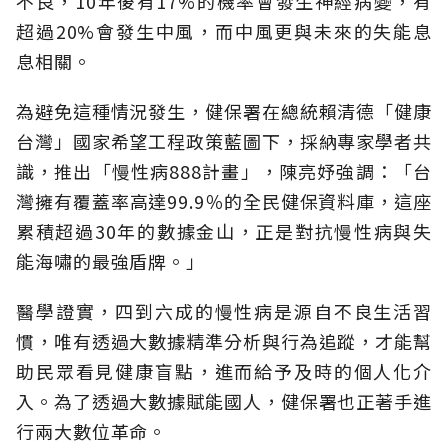
不良，10年後有17%的機率會發生神經病變，有
超過20%會發生中風，而中風更與未來的失能息
息相關。
為避免這種情況發生，健保署在總統賴清德「健康
台灣」國家希望工程政策藍圖下，採納專家學者共
識，推出「慢性病888計畫」，陳亮妤強調：「台
灣擁有覆蓋率高達99.9％的全民健保資料庫，這座
累積超過30年的數據金山，正是對抗慢性病與失
能海嘯的最強盾牌。」
醫學證實，四到六成的慢性病是源自不良生活習
慣，唯有透過大數據精準分析與行為追蹤，才能幫
助民眾看見健康盲點，進而給予及時的個人化介
入。為了透過大數據賦能國人，健保署也正著手進
行兩大數位革命。