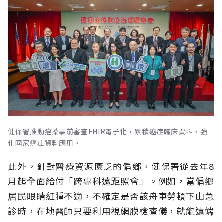
健保署推動癌藥事前審查FHIR電子化，累積癌症臨床資料，強
化國家癌症資料應用。
此外，針對醫療資源匱乏的偏鄉，健保署從去年8
月起全面給付「跨專科遠距照會」。例如，當偏鄉
居民眼睛紅腫不適，不確定是否該舟車勞頓下山急
診時，在地醫師只要利用視網膜檢查儀，就能遠端