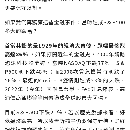
更要保守以對。
如果我們再觀察這些金融事件，當時造成S＆P500
多大的跌幅？
首當其衝的是1929年的經濟大蕭條，跌幅最慘烈
高達86％
，如果打開近年的金融史，2000年網路
泡沫科技股夢碎，當時NASDAQ下跌77％，S＆
P500則下跌48％；而2008次貸危機當時則跌了
56％，最近的Covid-19疫情則造成33％的大跌，
2022年（今年）因俄烏戰爭、Fed升息縮表、高
油價高通膨等等因素造成全球股市大回檔。
目前S＆P500下跌21％，若以歷史數據來看，好
像還沒跌完，所以我告訴孩子仍要保守看待，好好
記住這次空頭的氛圍。沒有任何高手可以預測股市