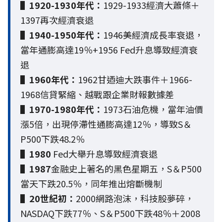
▌1920-1930年代：
1929-1933經濟大蕭條＋
1397再次經濟衰退
▌
1
940-1950年代：
1946美經濟成長率衰退，
當年通膨高達19％+1956 Fed升息導致經濟衰
退
▌
1960年代：
1962甘迺迪大跌事件＋1966-
1968信貸緊縮、越戰跟企業財報數據差
▌
1970-1980年代：
1973石油危機，當年油價
漲5倍，出現停滯性通膨高達12％，導致S＆
P500下跌48.2％
▌
1980
Fed大舉升息導致經濟衰退
▌
1987
金融史上著名的黑色星期五，S＆P500
當天下跌20.5％，同年推出熔斷機制
▌
20世紀初：
2000網路泡沫，科技股夢碎，
NASDAQ下跌77％、S＆P500下跌48％＋2008