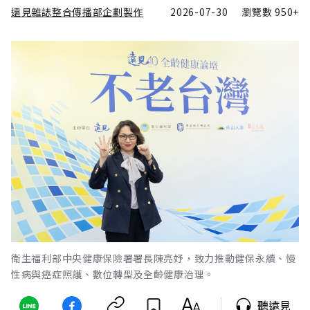
遠見雜誌整合傳播部企劃製作
2026-07-30
瀏覽數
950+
衛生福利部中央健康保險署署長陳亮妤，致力推動健保永續、慢
性病與癌症照護、數位轉型及全齡健康治理。
聽遠見