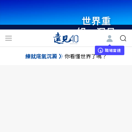
世界重
組・洞見
未來 與
世界領袖
職場雷達
練就底氣沉澱
你看懂世界了嗎？
同行