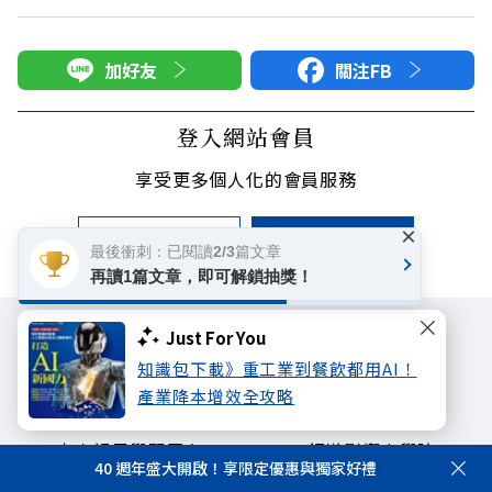
加好友
關注FB
登入網站會員
享受更多個人化的會員服務
×
快速註冊
會員登入
最後衝刺：已閱讀2/3篇文章
再讀1篇文章，即可解鎖抽獎！
Just For You
知識包下載》重工業到餐飲都用AI！
產業降本增效全攻略
遠見雜誌
哈佛商業評論
天下文化
未來親子學習平台
50+
領導影響力學院
40 週年盛大開啟！享限定優惠與獨家好禮