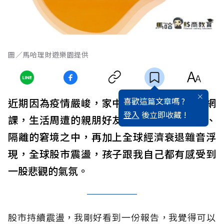
圖／馬哈理財遊樂園提供
喜歡這篇文章嗎 ?
近期因為疫情嚴峻，家中有孩子應該持續上網
登入
後立即收藏 !
課，生活周遭的親朋好友很多人都陷入確診、
隔離的窘境之中，再加上全球經濟衰退雜音浮
現，全球股市震盪，孩子跟我自己都有感受到
一股悲觀的氣氛。
股市持續震盪，我剛好看到一份報告，我覺得可以