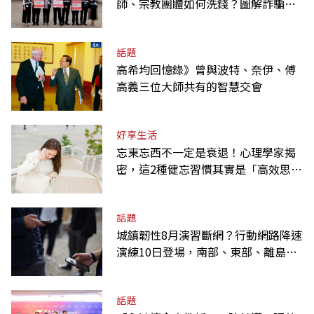
師、宗教團體如何洗錢？圖解詐騙關
係網
話題
高希均回憶錄》曾與波特、奈伊、傅
高義三位大師共有的智慧交會
好享生活
忘東忘西不一定是衰退！心理學家揭
密，這2種健忘習慣其實是「高效思
考」的表現
話題
城鎮韌性8月演習斷網？行動網路降速
演練10日登場，南部、東部、離島為
何不用？
話題