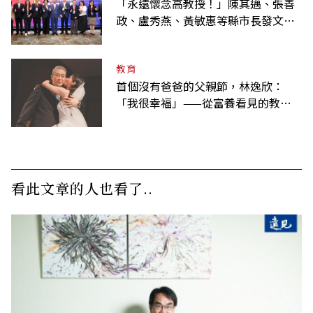
「永遠懷念高教授！」陳其邁、張善
政、盧秀燕、黃敏惠等縣市長發文弔
唁高希均
教育
首個沒有爸爸的父親節，林逸欣：
「我很幸福」——從富養看見的教養
課
看此文章的人也看了..