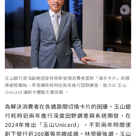
玉山銀行資深副總經理林榮華發現消費者面對「滿手卡片」的選
擇疲勞痛點，率領團隊耗時近兩年進行田野調查，致力以 玉山
Unicard 讓刷卡體驗化繁為簡 。
為解決消費者在各通路間切換卡片的困擾，玉山銀
行耗時近兩年進行深度田野調查與系統開發，在
2024年推出「玉山Unicard」，不到兩年時間便
創下發行近200萬張亮眼成績。林榮華強調，玉山