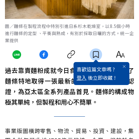
圖／麵條在製程流程中特別引進日系杉木乾燥室，以8.5個小時
進行麵條的定型 、平衡與熟成，有別於採取日曬的方式。統一企
業提供
喜歡這篇文章嗎 ?
過去靠賣麵粉成就今日食品王國的統一，為了
登入
後立即收藏 !
麵條特地取得一張最新的「100％無添加」認
證，為亞太區全系列產品首見。麵條的構成物
極其單純，但製程和用心不簡單。
事業版圖橫跨零售、物流、貿易、投資、建設，集