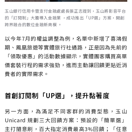
玉山銀行信用卡暨支付金融處處長張正志提到，玉山將影音平台
的「訂閱制」大膽導入金融業 ，成功推出「UP選」方案，開創
跨界融合的數位金融新商模 。
以今年7月的權益調整為例，名單中新增了喜鴻假
期、鳳凰旅遊等實體旅行社通路，正是因為先前的
「領取優惠」的活動數據顯示，實體團客購買高單
價套裝行程的需求強勁，進而主動讓回饋更貼近消
費者的實際需求。
首創訂閱制「UP選」，提升黏著度
另一方面，為滿足不同客群的消費型態，玉山
Unicard 規劃三大回饋方案：預設的「簡單選」
主打隨意刷，百大指定消費最高3%回饋；「任意