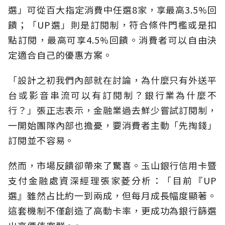
選」可從百大指定消費中任選8家，享最高3.5%回
饋；「UP選」則是訂閱制，符合條件門檻或是扣
點訂閱，最高可享4.5%回饋。消費者可以自由決
定適合自己的優惠方案。
「設計之初我們內部就在討論，為什麼只有外送平
台或影音串流可以有訂閱制？銀行業為什麼不
行？」張正志表示，金融業過去鮮少嘗試訂閱制，
一開始團隊內部也擔憂，要消費者主動「先掏錢」
訂閱並不容易。
然而，市場反饋卻帶來了驚喜。玉山銀行信用卡暨
支付金融處資深經理張家菱分析：「目前『UP
選』雖然占比約一到兩成，但每月成長幅度顯著。
這套機制不僅創造了高動卡率，更成功為銀行篩選