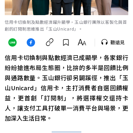
信用卡切換制及點數經濟躍升顯學，玉山銀行團隊以客製化與首
創的訂閱制思維推出「玉山Unicard」。
聽遠見
信用卡切換制與點數經濟已成顯學，各家銀行
紛紛搶進布局生態圈，比拚的多半是回饋比例
與通路數量。玉山銀行卻另闢蹊徑，推出「玉
山Unicard」信用卡，主打消費者自選回饋權
益，更首創「訂閱制」，將選擇權交還持卡
人，讓支付工具打破單一消費平台與場景，更
加深入生活日常。