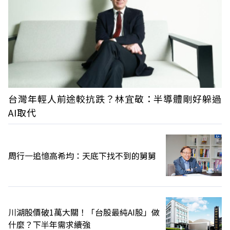
台灣年輕人前途較抗跌？林宜敬：半導體剛好躲過
AI取代
周行一追憶高希均：天底下找不到的舅舅
川湖股價破1萬大關！「台股最純AI股」做
什麼？下半年需求續強