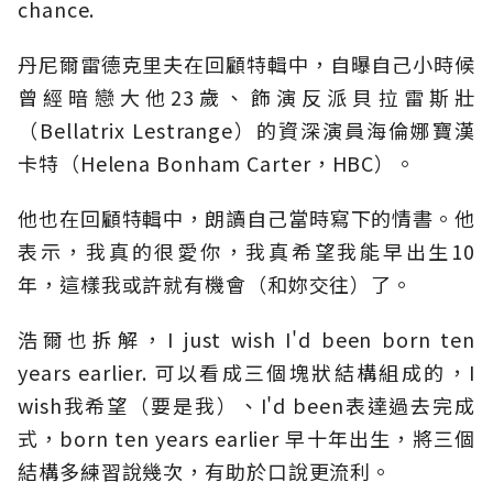
chance.
丹尼爾雷德克里夫在回顧特輯中，自曝自己小時候
曾經暗戀大他23歲、飾演反派貝拉雷斯壯
（Bellatrix Lestrange）的資深演員海倫娜寶漢
卡特（Helena Bonham Carter，HBC）。
他也在回顧特輯中，朗讀自己當時寫下的情書。他
表示，我真的很愛你，我真希望我能早出生10
年，這樣我或許就有機會（和妳交往）了。
浩爾也拆解，I just wish I'd been born ten
years earlier. 可以看成三個塊狀結構組成的，I
wish我希望（要是我）、I'd been表達過去完成
式，born ten years earlier 早十年出生，將三個
結構多練習說幾次，有助於口說更流利。