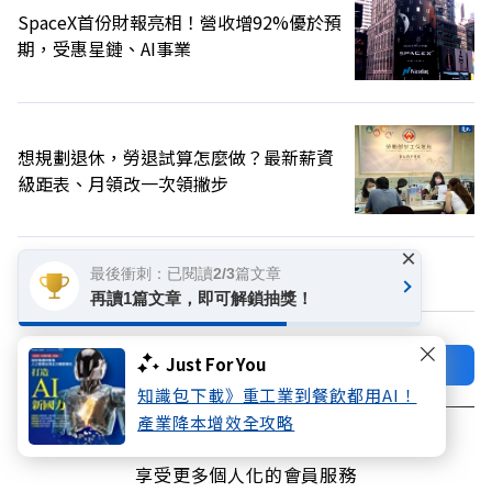
SpaceX首份財報亮相！營收增92%優於預
期，受惠星鏈、AI事業
想規劃退休，勞退試算怎麼做？最新薪資
級距表、月領改一次領撇步
×
換個主題看看
最後衝刺：已閱讀2/3篇文章
再讀1篇文章，即可解鎖抽獎！
加好友
關注FB
Just For You
知識包下載》重工業到餐飲都用AI！
產業降本增效全攻略
登入網站會員
享受更多個人化的會員服務