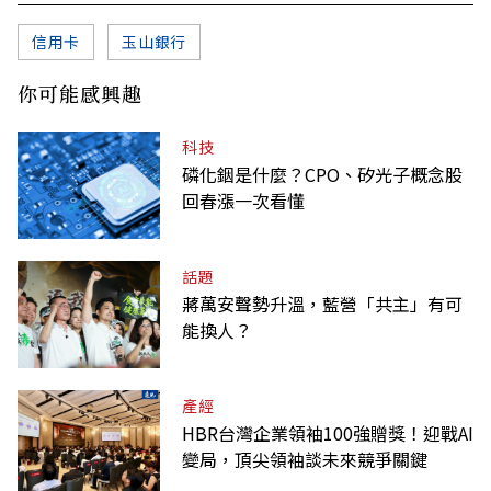
信用卡
玉山銀行
你可能感興趣
科技
磷化銦是什麼？CPO、矽光子概念股
回春漲一次看懂
話題
蔣萬安聲勢升溫，藍營「共主」有可
能換人？
產經
HBR台灣企業領袖100強贈獎！迎戰AI
變局，頂尖領袖談未來競爭關鍵