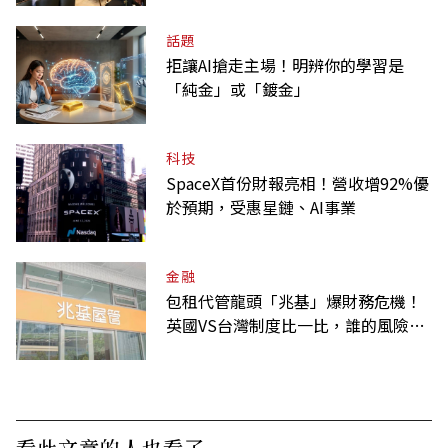
話題
拒讓AI搶走主場！明辨你的學習是
「純金」或「鍍金」
科技
SpaceX首份財報亮相！營收增92%優
於預期，受惠星鏈、AI事業
金融
包租代管龍頭「兆基」爆財務危機！
英國VS台灣制度比一比，誰的風險
高？
看此文章的人也看了..