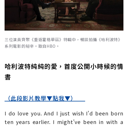
三位演員齊聚《重返霍格華茲》特輯中，暢談拍攝《哈利波特》
系列電影的秘辛。取自HBO。
哈利波特純純的愛，首度公開小時候的情
書
（此段影片教學▼點我▼）
I do love you. And I just wish I'd been born
ten years earlier. I might've been in with a