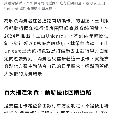
擇疲勞痛點，率領團隊耗時近兩年進行田野調查，致力以 玉山
Unicard 讓刷卡體驗化繁為簡 。
為解決消費者在各通路間切換卡片的困擾，玉山銀
行耗時近兩年進行深度田野調查與系統開發，在
2024年推出「玉山Unicard」，不到兩年時間便
創下發行近200萬張亮眼成績。林榮華強調，玉山
Unicard最大的特色就是打破過去由銀行單方面制
定的遊戲規則，消費者只需帶著這一張卡，就能靠
客製化方案主動貼合自己的日常需求，輕鬆涵蓋絕
大多數的消費場景。
百大指定消費，動態優化回饋通路
過去信用卡權益多由銀行單方面制定，不論使用場
域或流通度都缺乏彈性。而玉山Unicard主打的