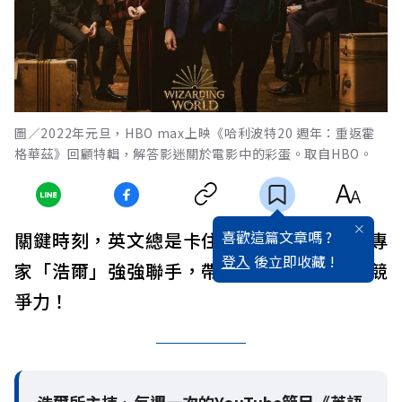
圖／2022年元旦，HBO max上映《哈利波特20 週年：重返霍
格華茲》回顧特輯，解答影迷關於電影中的彩蛋。取自HBO。
喜歡這篇文章嗎 ?
關鍵時刻，英文總是卡住？《遠見》與口譯專
登入
後立即收藏 !
家「浩爾」強強聯手，帶你三分鐘升級英語競
爭力！