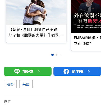
【遠見X浩爾】總覺自己不夠
好？和《脆弱的力量》作者學
EMBA的價值，
「你值得」
立即收聽?
加好友
關注FB
電影
英國
熱門