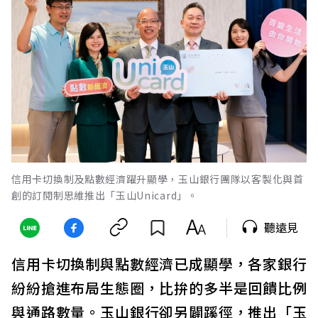
信用卡切換制及點數經濟躍升顯學，玉山銀行團隊以客製化與首
創的訂閱制思維推出「玉山Unicard」。
聽遠見
信用卡切換制與點數經濟已成顯學，各家銀行
紛紛搶進布局生態圈，比拚的多半是回饋比例
與通路數量。玉山銀行卻另闢蹊徑，推出「玉