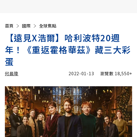
首頁
國際
全球焦點
【遠見X浩爾】哈利波特20週
年！《重返霍格華茲》藏三大彩
蛋
何晨瑋
2022-01-13
瀏覽數
18,550+