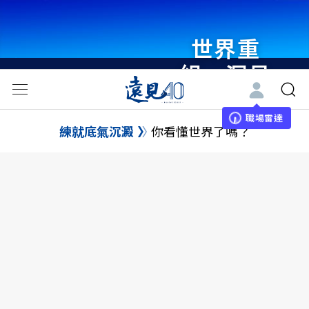
世界重
組・洞見
未來 與
世界領袖
職場雷達
練就底氣沉澱
你看懂世界了嗎？
同行