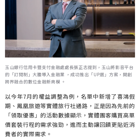
玉山銀行信用卡暨支付金融處處長張正志提到，玉山將影音平台
的「訂閱制」大膽導入金融業 ，成功推出「UP選」方案，開創
跨界融合的數位金融新商模 。
以今年7月的權益調整為例，名單中新增了喜鴻假
期、鳳凰旅遊等實體旅行社通路，正是因為先前的
「領取優惠」的活動數據顯示，實體團客購買高單
價套裝行程的需求強勁，進而主動讓回饋更貼近消
費者的實際需求。