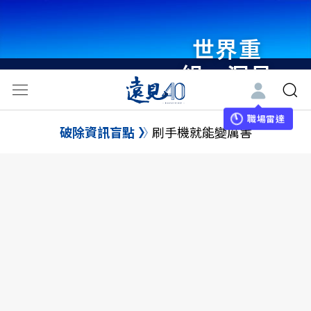
世界重
組・洞見
未來 與
世界領袖
職場雷達
破除資訊盲點
刷手機就能變厲害
同行