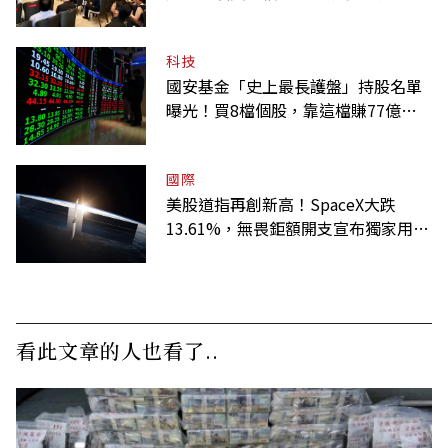
科技
國安基金「史上最長護盤」持股名單
曝光！買8檔個股，靠這檔賺77億最
多
國際
美股道指再創新高！SpaceX大跌
13.61%，無畏鉅額開支宣布獨家用輝
達
看此文章的人也看了..