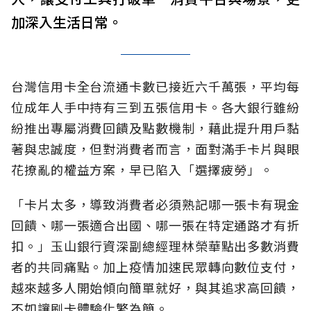
加深入生活日常。
台灣信用卡全台流通卡數已接近六千萬張，平均每
位成年人手中持有三到五張信用卡。各大銀行雖紛
紛推出專屬消費回饋及點數機制，藉此提升用戶黏
著與忠誠度，但對消費者而言，面對滿手卡片與眼
花撩亂的權益方案，早已陷入「選擇疲勞」。
「卡片太多，導致消費者必須熟記哪一張卡有現金
回饋、哪一張適合出國、哪一張在特定通路才有折
扣。」玉山銀行資深副總經理林榮華點出多數消費
者的共同痛點。加上疫情加速民眾轉向數位支付，
越來越多人開始傾向簡單就好，與其追求高回饋，
不如讓刷卡體驗化繁為簡。