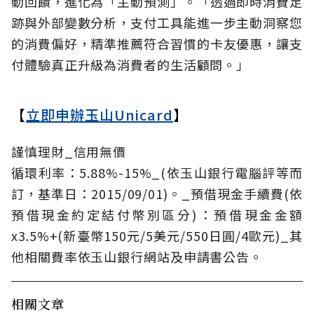
動回饋，進化為「主動預測」。「透過即時消費足
跡與外部變數分析，支付工具能進一步主動洞察您
的消費偏好，精準推薦符合習慣的卡友優惠，讓支
付體驗真正升級為消費者的生活顧問。」
【
立即申辦玉山Unicard
】
謹慎理財_信用無價
循環利率：5.88%-15%_(依玉山銀行電腦評等而
訂，基準日：2015/09/01)。_預借現金手續費(依
預借現金約定結付幣別區分)：預借現金金額
x3.5%+(新臺幣150元/5美元/550日圓/4歐元)_其
他相關費率依玉山銀行網站及申請書公告。
相關文章