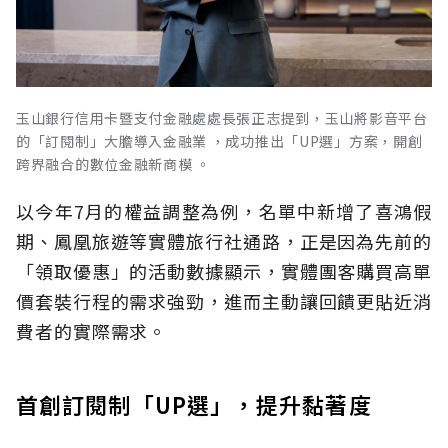
玉山銀行信用卡暨支付金融處處長張正志提到，玉山將影音平台
的「訂閱制」大膽導入金融業 ，成功推出「UP選」方案，開創
跨界融合的數位金融新商模 。
以今年7月的權益調整為例，名單中新增了喜鴻假
期、鳳凰旅遊等實體旅行社通路，正是因為先前的
「領取優惠」的活動數據顯示，實體團客購買高單
價套裝行程的需求強勁，進而主動讓回饋更貼近消
費者的實際需求。
首創訂閱制「UP選」，提升黏著度