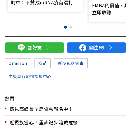
時中：不贊成mRNA疫苗混打
EMBA的價值，
立即收聽
加好友
關注FB
Omicron
疫苗
新型冠狀病毒
中央流行疫情指揮中心
熱門
遠見高峰會早鳥優惠報名中！
近視族當心！重訓跑步暗藏危機