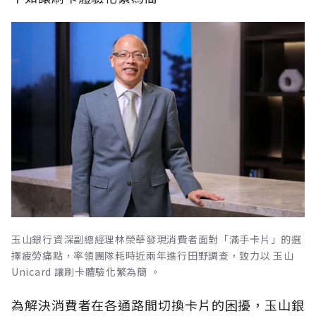
玉山銀行資深副總經理林榮華發現消費者面對「滿手卡片」的選
擇疲勞痛點，率領團隊耗時近兩年進行田野調查，致力以 玉山
Unicard 讓刷卡體驗化繁為簡 。
為解決消費者在各通路間切換卡片的困擾，玉山銀