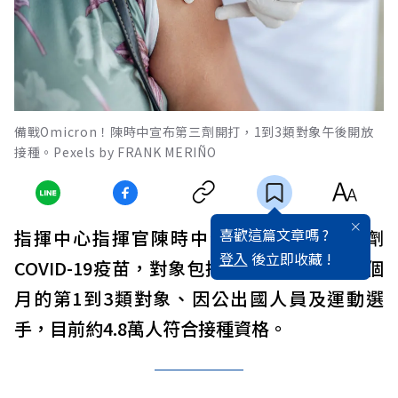
備戰Omicron！陳時中宣布第三劑開打，1到3類對象午後開放
接種。Pexels by FRANK MERIÑO
喜歡這篇文章嗎 ?
指揮中心指揮官陳時中今天宣布開打第三劑
登入
後立即收藏 !
COVID-19疫苗，對象包括與第二劑間隔滿5個
月的第1到3類對象、因公出國人員及運動選
手，目前約4.8萬人符合接種資格。