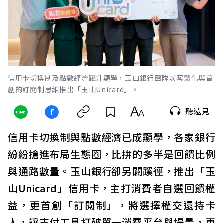
信用卡切換制及點數經濟躍升顯學，玉山銀行團隊以客製化與首
創的訂閱制思維推出「玉山Unicard」。
聽遠見
信用卡切換制與點數經濟已成顯學，各家銀行
紛紛搶進布局生態圈，比拚的多半是回饋比例
與通路數量。玉山銀行卻另闢蹊徑，推出「玉
山Unicard」信用卡，主打消費者自選回饋權
益，更首創「訂閱制」，將選擇權交還持卡
人，讓支付工具打破單一消費平台與場景，更