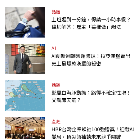
話題
上班遲到一分鐘，得請一小時事假？
律師解答：雇主「這樣做」觸法
AI
AI創新翻轉營運陳規！拉亞漢堡賣出
史上最爆款漢堡的祕密
話題
颱風白海豚動態：路徑不確定性增！
父親節天氣？
產經
HBR台灣企業領袖100強贈獎！迎戰AI
變局，頂尖領袖談未來競爭關鍵