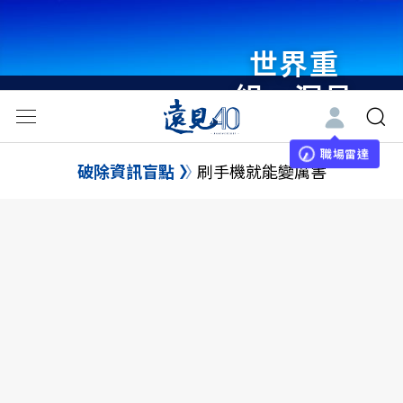
世界重
組・洞見
未來 與
世界領袖
職場雷達
破除資訊盲點
刷手機就能變厲害
同行