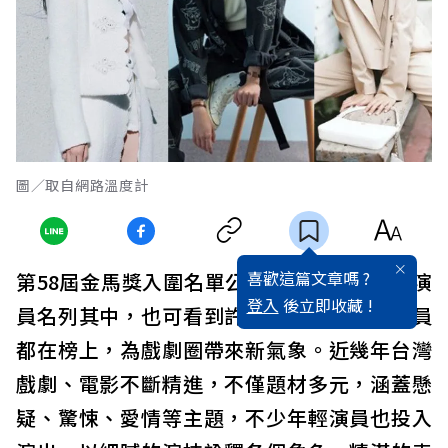
圖／取自網路溫度計
喜歡這篇文章嗎 ?
第58屆金馬獎入圍名單公布，除了多位資深演
登入
後立即收藏 !
員名列其中，也可看到許多新一代的優秀演員
都在榜上，為戲劇圈帶來新氣象。近幾年台灣
戲劇、電影不斷精進，不僅題材多元，涵蓋懸
疑、驚悚、愛情等主題，不少年輕演員也投入