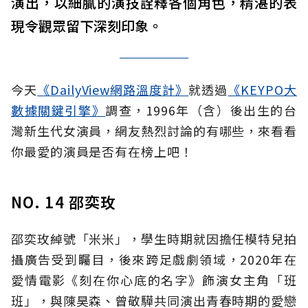
演出，以細膩的演技詮釋各個角色，精湛的表
現令觀眾留下深刻印象。
今天
《DailyView網路溫度計》
就透過
《KEYPO大
數據關鍵引擎》
調查，1996年（含）後出生的台
灣新生代女演員，網友熱烈討論的有哪些，來看看
你最愛的演員是否有在榜上吧！
NO. 14 邵奕玫
邵奕玫綽號「米米」，學生時期就因擔任模特兒拍
攝廣告受到矚目，後來跨足戲劇領域，2020年在
愛情電影《刻在你心底的名字》飾演女主角「班
班」，與陳昊森、曾敬驊共同演出青春時期的愛戀