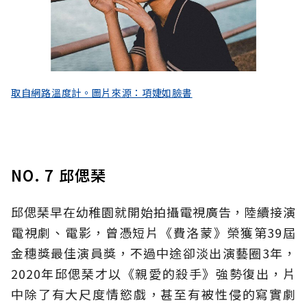
取自網路溫度計。圖片來源：項婕如臉書
NO. 7 邱偲琹
邱偲琹早在幼稚園就開始拍攝電視廣告，陸續接演
電視劇、電影，曾憑短片《費洛蒙》榮獲第39屆
金穗獎最佳演員獎，不過中途卻淡出演藝圈3年，
2020年邱偲琹才以《親愛的殺手》強勢復出，片
中除了有大尺度情慾戲，甚至有被性侵的寫實劇