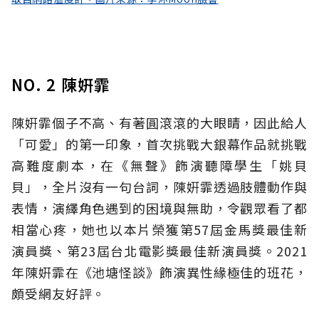
NO. 2 陳姸霏
陳姸霏個子不高、有著圓滾滾的大眼睛，因此給人
「可愛」的第一印象，首次挑戰大銀幕作品就挑戰
高難度劇本，在《無聲》飾演聽障學生「姚貝
貝」，全片沒有一句台詞，陳姸霏透過肢體動作與
表情，演繹角色遇到的困境與無助，令觀眾看了都
相當心疼，她也以本片榮獲第57屆金馬獎最佳新
演員獎、第23屆台北電影獎最佳新演員獎。2021
年陳姸霏在《池塘怪談》飾演異性緣極佳的班花，
頗受網友好評。