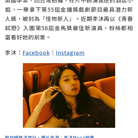
英國學業，回台灣拍攝，在片中飾演叛逆的酒店小
姐，一舉拿下第55屆金鐘獎戲劇節目最具潛力新
人獎，被封為「怪物新人」。近期李沐再以《青春
弒戀》入圍第58屆金馬獎最佳新演員，粉絲都相
當看好她的前景。
李沐：
Facebook
｜
Instagram
取自網路溫度計。圖片來源：李沐Moon臉書