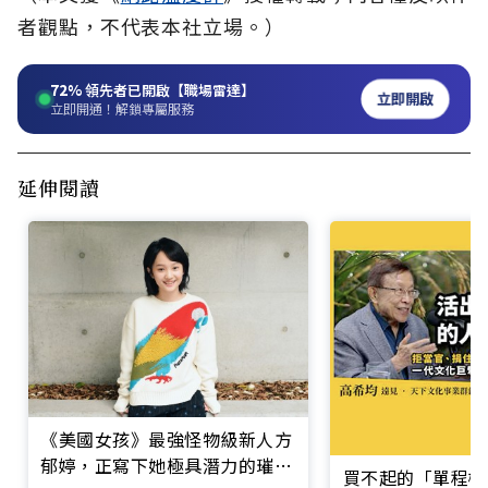
者觀點，不代表本社立場。）
72%
領先者已開啟【職場雷達】
立即開啟
立即開通！解鎖專屬服務
延伸閱讀
《美國女孩》最強怪物級新人方
郁婷，正寫下她極具潛力的璀璨
買不起的「單程機