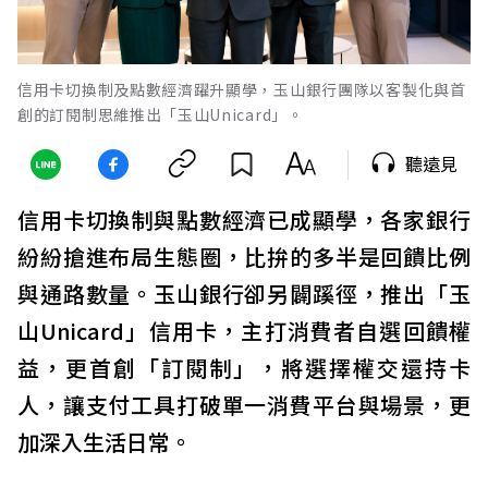
信用卡切換制及點數經濟躍升顯學，玉山銀行團隊以客製化與首
創的訂閱制思維推出「玉山Unicard」。
聽遠見
信用卡切換制與點數經濟已成顯學，各家銀行
紛紛搶進布局生態圈，比拚的多半是回饋比例
與通路數量。玉山銀行卻另闢蹊徑，推出「玉
山Unicard」信用卡，主打消費者自選回饋權
益，更首創「訂閱制」，將選擇權交還持卡
人，讓支付工具打破單一消費平台與場景，更
加深入生活日常。