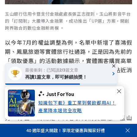
玉山銀行信用卡暨支付金融處處長張正志提到，玉山將影音平台
的「訂閱制」大膽導入金融業 ，成功推出「UP選」方案，開創
跨界融合的數位金融新商模 。
以今年7月的權益調整為例，名單中新增了喜鴻假
期、鳳凰旅遊等實體旅行社通路，正是因為先前的
「領取優惠」的活動數據顯示，實體團客購買高單
×
價套裝行程的需求強勁，進而主動讓回饋更貼近消
最後衝刺：已閱讀2/3篇文章
再讀1篇文章，即可解鎖抽獎！
費者的實際需求。
Just For You
首創訂閱制「UP選」，提升黏著度
知識包下載》重工業到餐飲都用AI！
產業降本增效全攻略
另一方面，為滿足不同客群的消費型態，玉山
Unicard 規劃三大回饋方案：預設的「簡單選」
40 週年盛大開啟！享限定優惠與獨家好禮
主打隨意刷，百大指定消費最高3%回饋；「任意