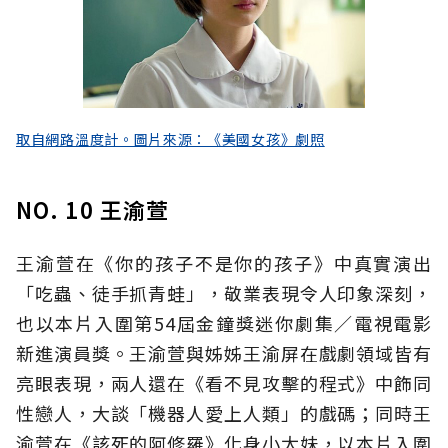
取自網路溫度計。圖片來源：《美國女孩》劇照
NO. 10 王渝萱
王渝萱在《你的孩子不是你的孩子》中真實演出
「吃蟲、徒手抓青蛙」，敬業表現令人印象深刻，
也以本片入圍第54屆金鐘獎迷你劇集／電視電影
新進演員獎。王渝萱與姊姊王渝屏在戲劇領域皆有
亮眼表現，兩人還在《看不見攻擊的程式》中飾同
性戀人，大談「機器人愛上人類」的戲碼；同時王
渝萱在《該死的阿修羅》化身小太妹，以本片入圍