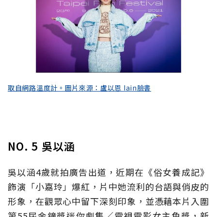
取自網路溫度計。圖片來源：盧以恩 Iain臉書
NO. 5 吳以涵
吳以涵4歲就拍廣告出道，近期在《俗女養成記》
飾演「小嘉玲」爆紅，片中她流利的台語與俏皮的
形象，在觀眾心中留下深刻印象，並憑藉本片入圍
第55屆金鐘獎迷你劇集／電視電影女主角獎，新