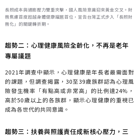
長照成本與通膨壓力雙重夾擊，國人風險意識迎來黃金交叉。財
務焦慮首度超越身體健康躍居首位，宣告台灣正式步入「長照財
務化」的關鍵轉折期。
趨勢二：心理健康風險全齡化，不再是老年
專屬議題
2021年調查中顯示，心理健康是年長者最需面對
的課題，但調查揭露，30至39歲族群認為心理風
險發生機率「有點高或非常高」的比例達24%，
高於50歲以上的各族群，顯示心理健康的重視已
成為各世代的共同意識。
趨勢三：扶養與照護責任成新核心壓力，三