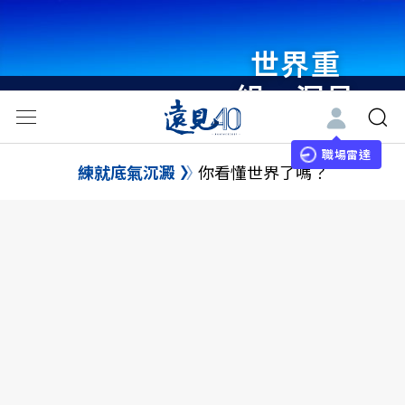
世界重
組・洞見
未來 與
世界領袖
職場雷達
練就底氣沉澱
你看懂世界了嗎？
同行