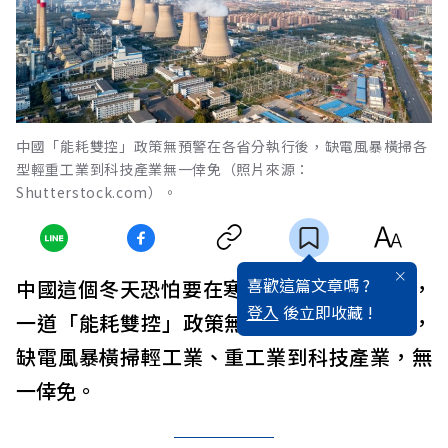
中國「能耗雙控」政策無預警在各省分執行後，缺電風暴橫掃各
型輕重工業到科技產業無一倖免（照片來源：
Shutterstock.com）。
喜歡這篇文章嗎 ?
中國這個冬天恐怕要在寒風中度過。10月初，
登入
後立即收藏 !
一道「能耗雙控」政策無預警在各省分炸開，
缺電風暴橫掃輕工業、重工業到科技產業，無
一倖免。