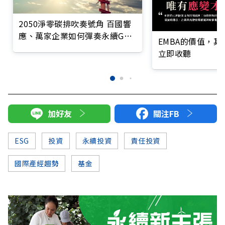
2050淨零碳排吹奏號角 百國響
應、萬家企業如何彈奏永續G大
EMBA的價值，
調？
立即收聽
加好友
關注FB
ESG
投資
永續投資
責任投資
國際產經趨勢
基金