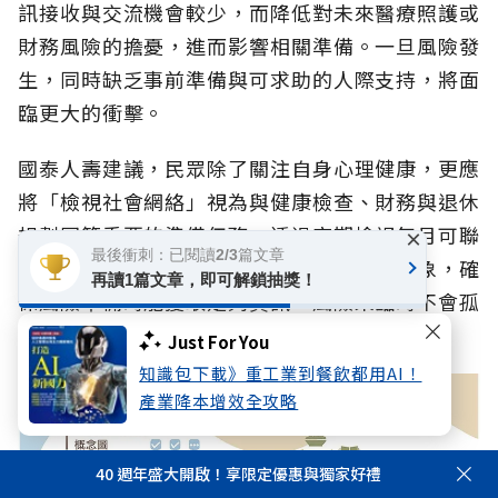
訊接收與交流機會較少，而降低對未來醫療照護或
財務風險的擔憂，進而影響相關準備。一旦風險發
生，同時缺乏事前準備與可求助的人際支持，將面
臨更大的衝擊。
國泰人壽建議，民眾除了關注自身心理健康，更應
將「檢視社會網絡」視為與健康檢查、財務與退休
規劃同等重要的準備任務。透過定期檢視每月可聯
×
最後衝刺：已閱讀2/3篇文章
繫的親友人數，以及可自在求助、傾訴的對象，確
再讀1篇文章，即可解鎖抽獎！
保風險準備時能獲取足夠資訊、風險來臨時不會孤
立無援。
Just For You
知識包下載》重工業到餐飲都用AI！
產業降本增效全攻略
40 週年盛大開啟！享限定優惠與獨家好禮