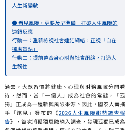
人生新變數
● 看見風險，更要及早準備 打破人生風險的
連鎖反應
行動一：重新檢視社會連結網絡，正視「自在
獨處盲點」
行動二：提前整合身心財與社會網絡，打造人
生韌性
過去，大眾習慣將健康、心理與財務風險分開看
待，然而，當「一個人」成為社會的常態，「孤
獨」正成為一種新興風險來源。因此，國泰人壽攜
手「遠見」發布的《
2026人生風險趨勢調查報
告
》，首次將孤獨風險納入調查，發現孤獨已成為
各個世代的普遍處境，更成為放大身、心、財三重