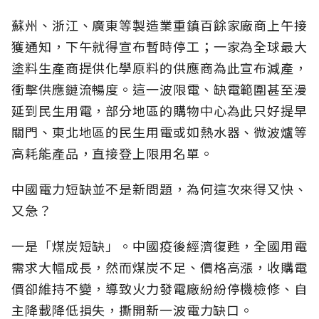
蘇州、浙江、廣東等製造業重鎮百餘家廠商上午接
獲通知，下午就得宣布暫時停工；一家為全球最大
塗料生產商提供化學原料的供應商為此宣布減產，
衝擊供應鏈流暢度。這一波限電、缺電範圍甚至漫
延到民生用電，部分地區的購物中心為此只好提早
關門、東北地區的民生用電或如熱水器、微波爐等
高耗能產品，直接登上限用名單。
中國電力短缺並不是新問題，為何這次來得又快、
又急？
一是「煤炭短缺」。中國疫後經濟復甦，全國用電
需求大幅成長，然而煤炭不足、價格高漲，收購電
價卻維持不變，導致火力發電廠紛紛停機檢修、自
主降載降低損失，撕開新一波電力缺口。