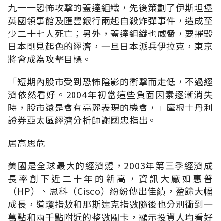
九一一恐怖攻擊的蓋達組織，先後策劃了伊斯坦堡
英國領事館及匯豐銀行兩起自殺炸彈事件，造成至
少二十七人死亡；另外，蓋達組織也威脅，要摧毀
日本剛見起色的經濟，一旦日本派兵伊拉克，東京
將會成為攻擊目標。
「短期內股市受到恐怖陰影的衝擊而走低，不過經
濟依然看好。2004年初當這些負面因素逐漸消失
時，股市還是會有亮麗表現的機會，」摩根士丹利
證券亞太區經濟分析師謝國忠指出。
居高思危
美國是全球最大的經濟體，2003年第三季經濟成
長率創下近二十年的新高，資訊大廠如惠普
（HP）、思科（Cisco）紛紛傳出佳績，盈餘大幅
成長，道瓊指數和那斯達克指數隨後也分別衝到一
萬點和兩千點附近的整數關卡，顯示投資人均看好