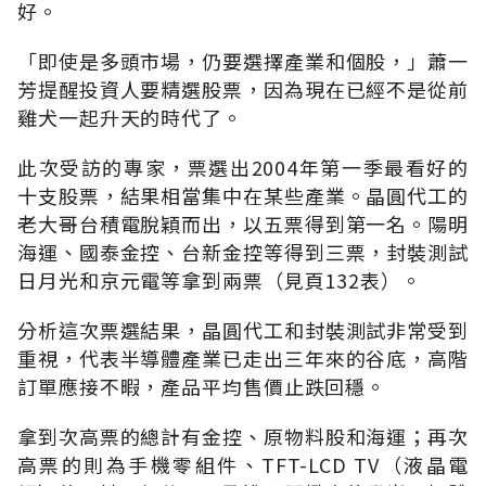
好。
「即使是多頭市場，仍要選擇產業和個股，」蕭一
芳提醒投資人要精選股票，因為現在已經不是從前
雞犬一起升天的時代了。
此次受訪的專家，票選出2004年第一季最看好的
十支股票，結果相當集中在某些產業。晶圓代工的
老大哥台積電脫穎而出，以五票得到第一名。陽明
海運、國泰金控、台新金控等得到三票，封裝測試
日月光和京元電等拿到兩票（見頁132表）。
分析這次票選結果，晶圓代工和封裝測試非常受到
重視，代表半導體產業已走出三年來的谷底，高階
訂單應接不暇，產品平均售價止跌回穩。
拿到次高票的總計有金控、原物料股和海運；再次
高票的則為手機零組件、TFT-LCD TV（液晶電