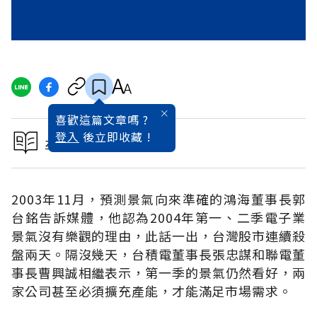
喜歡這篇文章嗎 ?
登入
後立即收藏 !
本文出自2004理財特刊
2003年11月，預測景氣向來準確的鴻海董事長郭
台銘告訴媒體，他認為2004年第一、二季電子業
景氣沒有樂觀的理由，此話一出，台灣股市連續殺
盤兩天。隔沒幾天，台積電董事長張忠謀和聯電董
事長曹興誠相繼表示，第一季的景氣仍然看好，兩
家公司甚至必須擴充產能，才能滿足市場需求。