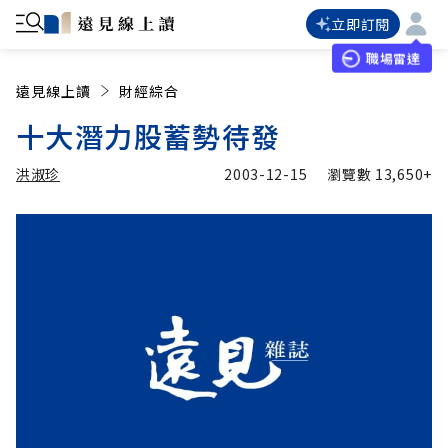
立即訂閱
職場雷達
遠見線上讀
財經綜合
十大潛力股蓄勢待發
洪淑珍
2003-12-15
瀏覽數
13,650+
加入追蹤
洪淑珍