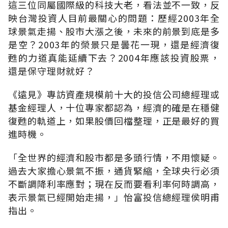
這三位同屬國際級的科技大老，看法並不一致，反
映台灣投資人目前最關心的問題：歷經2003年全
球景氣走揚、股市大漲之後，未來的前景到底是多
是空？2003年的榮景只是曇花一現，還是經濟復
甦的力道真能延續下去？2004年應該投資股票，
還是保守理財就好？
《遠見》專訪資產規模前十大的投信公司總經理或
基金經理人，十位專家都認為，經濟的確是在穩健
復甦的軌道上，如果股價回檔整理，正是最好的買
進時機。
「全世界的經濟和股市都是多頭行情，不用懷疑。
過去大家擔心景氣不振，通貨緊縮，全球央行必須
不斷調降利率應對；現在反而要看利率何時調高，
表示景氣已經開始走揚，」怡富投信總經理侯明甫
指出。