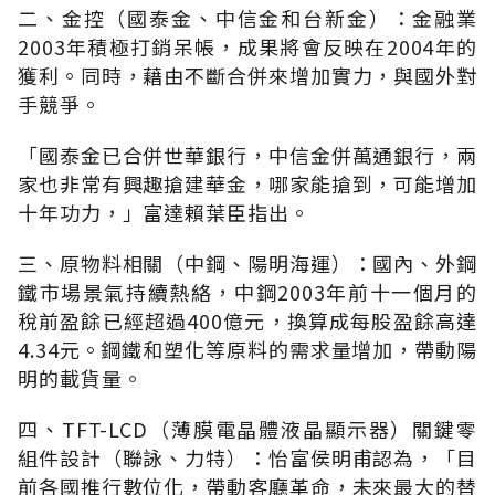
二、金控（國泰金、中信金和台新金）：金融業
2003年積極打銷呆帳，成果將會反映在2004年的
獲利。同時，藉由不斷合併來增加實力，與國外對
手競爭。
「國泰金已合併世華銀行，中信金併萬通銀行，兩
家也非常有興趣搶建華金，哪家能搶到，可能增加
十年功力，」富達賴葉臣指出。
三、原物料相關（中鋼、陽明海運）：國內、外鋼
鐵市場景氣持續熱絡，中鋼2003年前十一個月的
稅前盈餘已經超過400億元，換算成每股盈餘高達
4.34元。鋼鐵和塑化等原料的需求量增加，帶動陽
明的載貨量。
四、TFT-LCD（薄膜電晶體液晶顯示器）關鍵零
組件設計（聯詠、力特）：怡富侯明甫認為，「目
前各國推行數位化，帶動客廳革命，未來最大的替