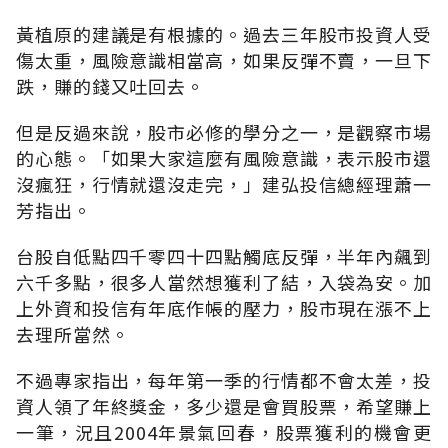
黃植原的建議是有根據的。過去三年股市投資人受
傷太重，風險意識相當高，如果反彈不賣，一旦下
跌，賺的錢又吐回去。
但是反過來說，股市必修的學分之一，是觀察市場
的心態。「如果大家這麼有風險意識，表示股市還
沒瘋狂，行情就還沒走完，」建弘投信總經理蕭一
芳指出。
台股自低點四千零四十四點觸底反彈，半年內飆到
六千多點，很多人當然想獲利了結，入袋為安。加
上外資和投信有年底作帳的壓力，股市現在漲不上
去理所當然。
不過專家指出，每年第一季的行情都不會太差，投
資人領了年終獎金，多少還是會買股票，希望賺上
一筆，況且2004年景氣回春，股票獲利的機會更