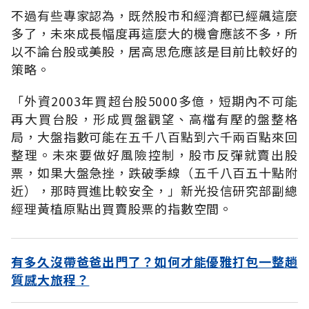
不過有些專家認為，既然股市和經濟都已經飆這麼
多了，未來成長幅度再這麼大的機會應該不多，所
以不論台股或美股，居高思危應該是目前比較好的
策略。
「外資2003年買超台股5000多億，短期內不可能
再大買台股，形成買盤觀望、高檔有壓的盤整格
局，大盤指數可能在五千八百點到六千兩百點來回
整理。未來要做好風險控制，股市反彈就賣出股
票，如果大盤急挫，跌破季線（五千八百五十點附
近），那時買進比較安全，」新光投信研究部副總
經理黃植原點出買賣股票的指數空間。
有多久沒帶爸爸出門了？如何才能優雅打包一整趟
質感大旅程？