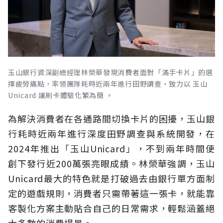
玉山銀行資深副總經理林榮華發現消費者面對「滿手卡片」的選
擇疲勞痛點，率領團隊耗時近兩年進行田野調查，致力以 玉山
Unicard 讓刷卡體驗化繁為簡 。
為解決消費者在各通路間切換卡片的困擾，玉山銀
行耗時近兩年進行深度田野調查與系統開發，在
2024年推出「玉山Unicard」，不到兩年時間便
創下發行近200萬張亮眼成績。林榮華強調，玉山
Unicard最大的特色就是打破過去由銀行單方面制
定的遊戲規則，消費者只需帶著這一張卡，就能靠
客製化方案主動貼合自己的日常需求，輕鬆涵蓋絕
大多數的消費場景。