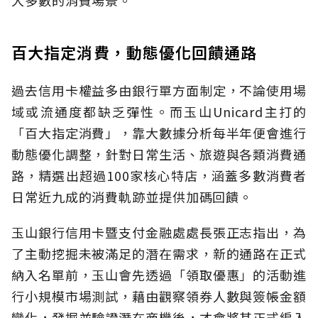
百大指定消費，動態優化回饋通路
過去信用卡權益多由銀行單方面制定，不論使用場
域或流通度都缺乏彈性。而玉山Unicard主打的
「百大指定消費」，靠大數據分析每半年便會進行
動態優化調整，針對日常生活、旅遊與各類消費通
路，精選出超過100家核心特店，涵蓋多數消費者
日常近九成的消費軌跡並提供加碼回饋。
玉山銀行信用卡暨支付金融處處長張正志指出，為
了主動挖掘未被滿足的潛在需求，新的通路在正式
納入名單前，玉山會先透過「領取優惠」的活動進
行小規模市場測試，藉由觀察領券人數與簽帳金額
變化，發掘並驗證潛在商機後，才會將其正式編入