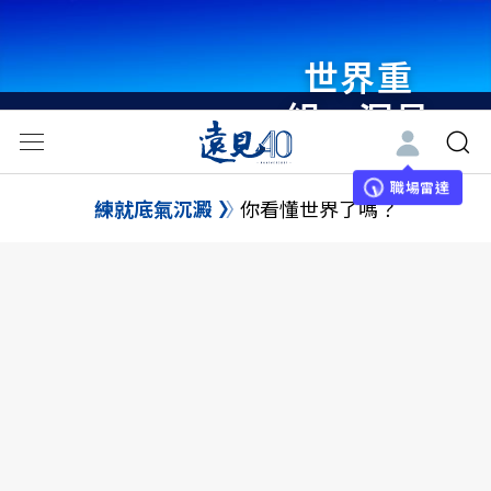
世界重
組・洞見
未來 與
世界領袖
職場雷達
練就底氣沉澱
你看懂世界了嗎？
同行