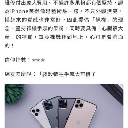
維修付出龐大費用。不過許多果粉都有個堅持，認
為iPhone美得像是藝術品一樣，不只外觀漂亮，
摸起來的質感也非常好，因此提倡「裸機」的理
念，堅持裸機手感的果粉，同時要具備「心臟很大
顆」的特質，畢竟裸機摔到地上，心可是會淌血
的！
信仰指數：✭✭✭
網友怎麼說：「裝殼犧牲手感太可惜了」