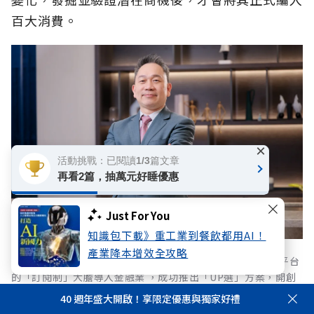
百大消費。
×
活動挑戰：已閱讀1/3篇文章
再看2篇，抽萬元好睡優惠
Just For You
知識包下載》重工業到餐飲都用AI！
產業降本增效全攻略
玉山銀行信用卡暨支付金融處處長張正志提到，玉山將影音平台
的「訂閱制」大膽導入金融業 ，成功推出「UP選」方案，開創
跨界融合的數位金融新商模 。
40 週年盛大開啟！享限定優惠與獨家好禮