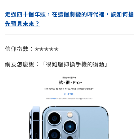
走過四十個年頭，在這個劇變的時代裡，該如何搶
先預見未來？
信仰指數：✭✭✭✭✭
網友怎麼說：「很難壓抑換手機的衝動」