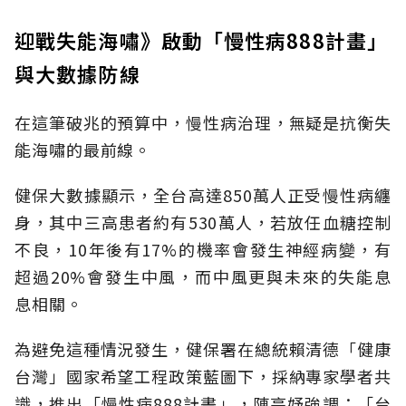
迎戰失能海嘯》啟動「慢性病888計畫」
與大數據防線
在這筆破兆的預算中，慢性病治理，無疑是抗衡失
能海嘯的最前線。
健保大數據顯示，全台高達850萬人正受慢性病纏
身，其中三高患者約有530萬人，若放任血糖控制
不良，10年後有17%的機率會發生神經病變，有
超過20%會發生中風，而中風更與未來的失能息
息相關。
為避免這種情況發生，健保署在總統賴清德「健康
台灣」國家希望工程政策藍圖下，採納專家學者共
識，推出「慢性病888計畫」，陳亮妤強調：「台