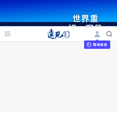
瞭解更多
世界重
組・洞見
未來 與
職場雷達
世界領袖
同行