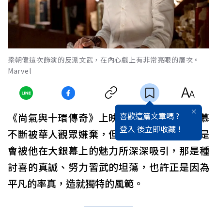
梁朝偉這次飾演的反派文武，在內心戲上有非常亮眼的層次。
Marvel
喜歡這篇文章嗎 ?
《尚氣與十環傳奇》上映之前，男主角劉思慕
登入
後立即收藏 !
不斷被華人觀眾嫌棄，但看完電影後，你更是
會被他在大銀幕上的魅力所深深吸引，那是種
討喜的真誠、努力習武的坦蕩，也許正是因為
平凡的率真，造就獨特的風範。