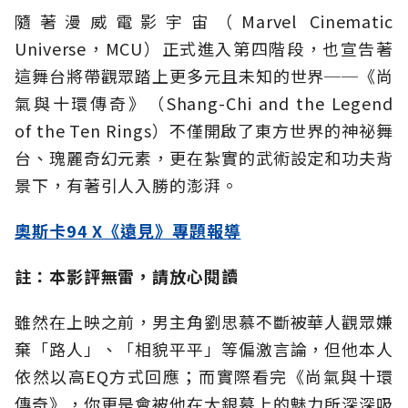
隨著漫威電影宇宙（Marvel Cinematic
Universe，MCU）正式進入第四階段，也宣告著
這舞台將帶觀眾踏上更多元且未知的世界──《尚
氣與十環傳奇》（Shang-Chi and the Legend
of the Ten Rings）不僅開啟了東方世界的神祕舞
台、瑰麗奇幻元素，更在紮實的武術設定和功夫背
景下，有著引人入勝的澎湃。
奧斯卡94 X《遠見》專題報導
註：本影評無雷，請放心閱讀
雖然在上映之前，男主角劉思慕不斷被華人觀眾嫌
棄「路人」、「相貌平平」等偏激言論，但他本人
依然以高EQ方式回應；而實際看完《尚氣與十環
傳奇》，你更是會被他在大銀幕上的魅力所深深吸