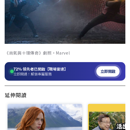
《尚氣與十環傳奇》劇照。Marvel
72%
領先者已開啟【職場雷達】
立即開啟
立即開通！解鎖專屬服務
延伸閱讀