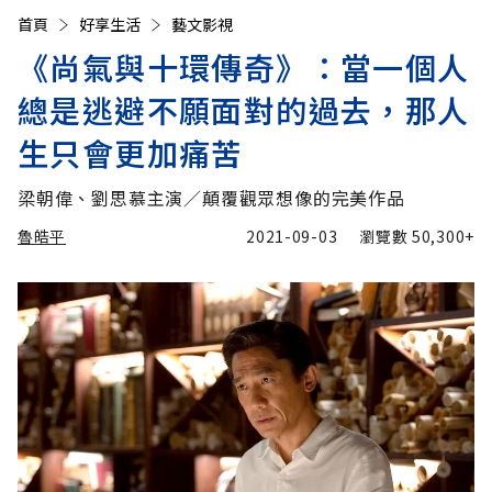
首頁
好享生活
藝文影視
《尚氣與十環傳奇》：當一個人
總是逃避不願面對的過去，那人
生只會更加痛苦
梁朝偉、劉思慕主演／顛覆觀眾想像的完美作品
魯皓平
2021-09-03
瀏覽數
50,300+