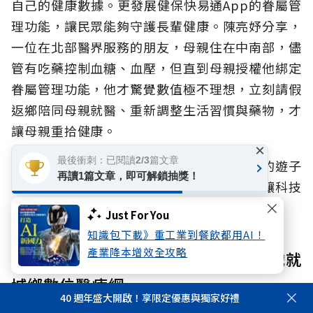
自己的健康數據。更發展健保快易通App的眷屬管
理功能，讓民眾能夠守護長輩健康。陳亮妤分享，
一位在北部醫界服務的朋友，母親住在中南部，儘
管有吃藥控制血糖、血壓，但直到母親授權他綁定
眷屬管理功能，他才驚覺數值極不理想，立刻請假
返鄉陪同母親就醫、重新調整生活習慣與藥物，才
讓母親重拾健康。
×
最後衝刺：已閱讀2/3篇文章
「只要透過家人授權，無論距離多遠，在外的遊子
再讀1篇文章，即可解鎖抽獎！
都能隨時看見父母的抽血數據和就醫紀錄，讓科技
轉化為守護家人的溫暖力量，」陳亮妤強調。
Just For You
知識包下載》重工業到餐飲都用AI！
產業降本增效全攻略
精準醫療與平權》癌症防治三支箭，織就
城鄉數位醫療網
40 週年盛大開啟！享限定優惠與獨家好禮