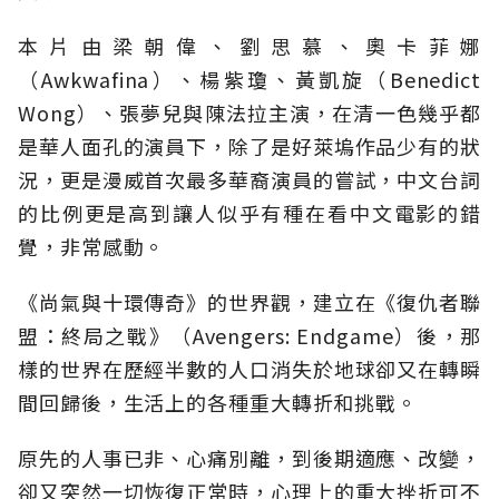
本片由梁朝偉、劉思慕、奧卡菲娜
（Awkwafina）、楊紫瓊、黃凱旋（Benedict
Wong）、張夢兒與陳法拉主演，在清一色幾乎都
是華人面孔的演員下，除了是好萊塢作品少有的狀
況，更是漫威首次最多華裔演員的嘗試，中文台詞
的比例更是高到讓人似乎有種在看中文電影的錯
覺，非常感動。
《尚氣與十環傳奇》的世界觀，建立在《復仇者聯
盟：終局之戰》（Avengers: Endgame）後，那
樣的世界在歷經半數的人口消失於地球卻又在轉瞬
間回歸後，生活上的各種重大轉折和挑戰。
原先的人事已非、心痛別離，到後期適應、改變，
卻又突然一切恢復正常時，心理上的重大挫折可不