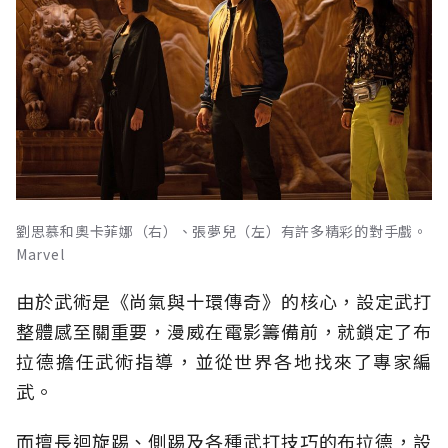
劉思慕和奧卡菲娜（右）、張夢兒（左）有許多精彩的對手戲。
Marvel
由於武術是《尚氣與十環傳奇》的核心，設定武打
整體感至關重要，漫威在電影籌備前，就鎖定了布
拉德擔任武術指導，並從世界各地找來了專家編
武。
而擅長迴旋踢、側踢及各種武打技巧的布拉德，設