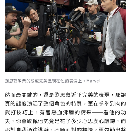
劉思慕敬業的態度完美呈現在他的表演上。Marvel
然而最關鍵的，還是劉思慕近乎完美的表現，那認
真的態度演活了整個角色的特質，更在拳拳到肉的
武打技巧上，有著熱血沸騰的精采──看他的功
夫，你會敬佩他究竟是花了多少心思虔心鍛鍊，而
那對自我過往逃避、不願面對的神情，更勾勒出整