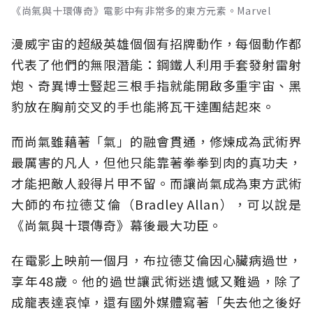
《尚氣與十環傳奇》電影中有非常多的東方元素。Marvel
漫威宇宙的超級英雄個個有招牌動作，每個動作都
代表了他們的無限潛能：鋼鐵人利用手套發射雷射
炮、奇異博士豎起三根手指就能開啟多重宇宙、黑
豹放在胸前交叉的手也能將瓦干達團結起來。
而尚氣雖藉著「氣」的融會貫通，修煉成為武術界
最厲害的凡人，但他只能靠著拳拳到肉的真功夫，
才能把敵人殺得片甲不留。而讓尚氣成為東方武術
大師的布拉德艾倫（Bradley Allan），可以說是
《尚氣與十環傳奇》幕後最大功臣。
在電影上映前一個月，布拉德艾倫因心臟病過世，
享年48歲。他的過世讓武術迷遺憾又難過，除了
成龍表達哀悼，還有國外媒體寫著「失去他之後好