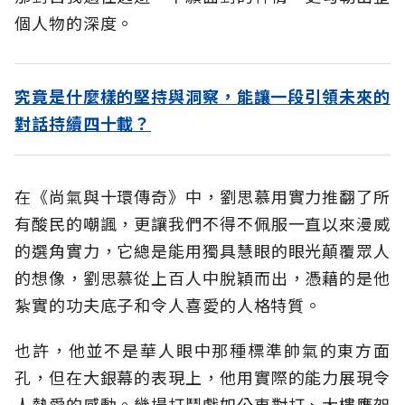
個人物的深度。
究竟是什麼樣的堅持與洞察，能讓一段引領未來的
對話持續四十載？
在《尚氣與十環傳奇》中，劉思慕用實力推翻了所
有酸民的嘲諷，更讓我們不得不佩服一直以來漫威
的選角實力，它總是能用獨具慧眼的眼光顛覆眾人
的想像，劉思慕從上百人中脫穎而出，憑藉的是他
紮實的功夫底子和令人喜愛的人格特質。
也許，他並不是華人眼中那種標準帥氣的東方面
孔，但在大銀幕的表現上，他用實際的能力展現令
人熱愛的感動。幾場打鬥戲如公車對打、大樓鷹架