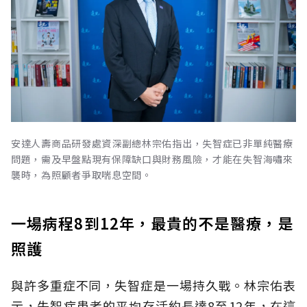
安達人壽商品研發處資深副總林宗佑指出，失智症已非單純醫療
問題，需及早盤點現有保障缺口與財務風險，才能在失智海嘯來
襲時，為照顧者爭取喘息空間。
一場病程8到12年，最貴的不是醫療，是
照護
與許多重症不同，失智症是一場持久戰。林宗佑表
示，失智症患者的平均存活約長達8至12年，在這