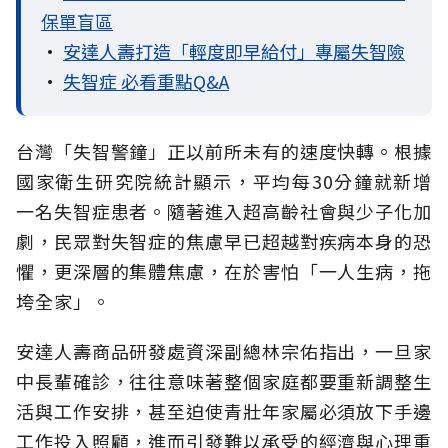
保單盲區
•
安達人壽打造「輕度即早給付」專屬失智險
•
失智症 必看重點Q&A
台灣「失智警鐘」正以前所未有的速度快轉。根據
國家衛生研究院統計顯示，平均每30分鐘就新增
一名失智症患者。隨著進入超高齡社會與少子化加
劇，民眾對失智症的焦慮早已超越對疾病本身的恐
懼，更深層的集體焦慮，在於害怕「一人生病，拖
垮全家」。
安達人壽商品研發處資深副總林宗佑指出，一旦家
中長輩確診，往往意味著整個家庭都要重新調整生
活與工作安排，甚至迫使青壯年家屬必須放下手邊
工作投入照顧，進而引發難以承受的經濟與心理重