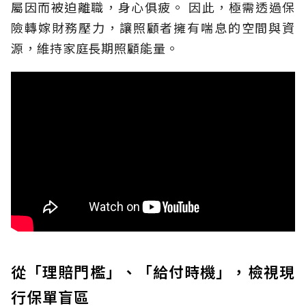
屬因而被迫離職，身心俱疲。
因此，極需透過保
險轉嫁財務壓力，讓照顧者擁有喘息的空間與資
源，維持家庭長期照顧能量。
從「理賠門檻」、「給付時機」，檢視現
行保單盲區