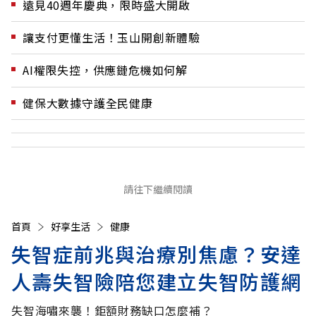
遠見40週年慶典，限時盛大開啟
讓支付更懂生活！玉山開創新體驗
AI權限失控，供應鏈危機如何解
健保大數據守護全民健康
請往下繼續閱讀
首頁
好享生活
健康
失智症前兆與治療別焦慮？安達
人壽失智險陪您建立失智防護網
失智海嘯來襲！鉅額財務缺口怎麼補？