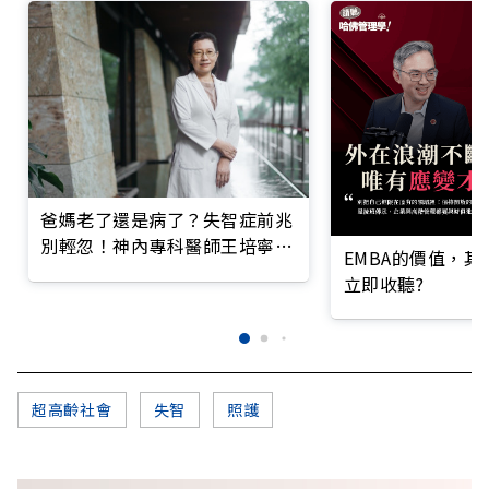
爸媽老了還是病了？失智症前兆
別輕忽！神內專科醫師王培寧呼
EMBA的價值，
籲把握大腦黃金期
立即收聽?
超高齡社會
失智
照護