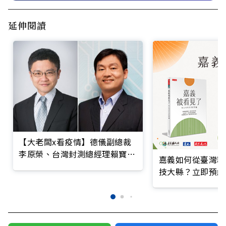
延伸閱讀
【大老闆x看疫情】德儀副總裁
李原榮、台灣封測總經理賴寶
嘉義如何從臺灣糧
仁：捐350萬元醫療物資，相挺
技大縣？立即預約
抗疫前線