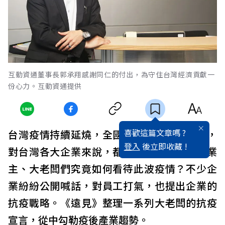
互動資通董事長郭承翔感謝同仁的付出，為守住台灣經濟貢獻一
份心力。互動資通提供
喜歡這篇文章嗎 ?
台灣疫情持續延燒，全國都升級到三級警戒，
登入
後立即收藏 !
對台灣各大企業來說，都是嚴峻的挑戰。企業
主、大老闆們究竟如何看待此波疫情？不少企
業紛紛公開喊話，對員工打氣，也提出企業的
抗疫戰略。《遠見》整理一系列大老闆的抗疫
宣言，從中勾勒疫後產業趨勢。