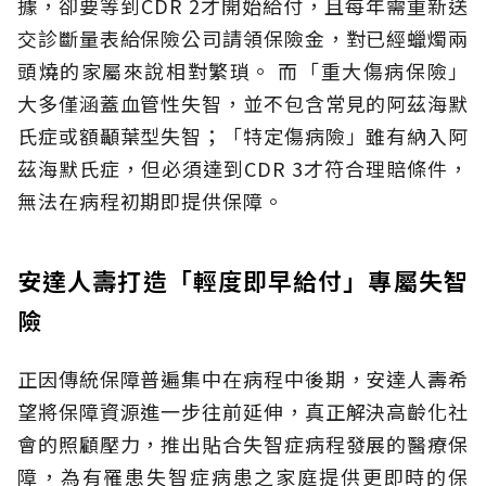
據，卻要等到CDR 2才開始給付，且每年需重新送
交診斷量表給保險公司請領保險金，對已經蠟燭兩
頭燒的家屬來說相對繁瑣。
而「重大傷病保險」
大多僅涵蓋血管性失智，並不包含常見的阿茲海默
氏症或額顳葉型失智；「特定傷病險」雖有納入阿
茲海默氏症，但必須達到CDR 3才符合理賠條件，
無法在病程初期即提供保障。
安達人壽打造「輕度即早給付」專屬失智
險
正因傳統保障普遍集中在病程中後期，安達人壽希
望將保障資源進一步往前延伸，真正解決高齡化社
會的照顧壓力，推出貼合失智症病程發展的醫療保
障，為有罹患失智症病患之家庭提供更即時的保