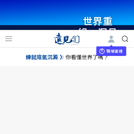
世界重
組・洞見
未來 與
世界領袖
職場雷達
練就底氣沉澱
你看懂世界了嗎？
同行