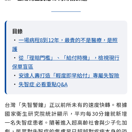
目錄
•
一場病程8到12年，最貴的不是醫療，是照
護
•
從「理賠門檻」、「給付時機」，檢視現行
保單盲區
•
安達人壽打造「輕度即早給付」專屬失智險
•
失智症 必看重點Q&A
台灣「失智警鐘」正以前所未有的速度快轉。根據
國家衛生研究院統計顯示，平均每30分鐘就新增
一名失智症患者。隨著進入超高齡社會與少子化加
劇，民眾對失智症的焦慮早已超越對疾病本身的恐