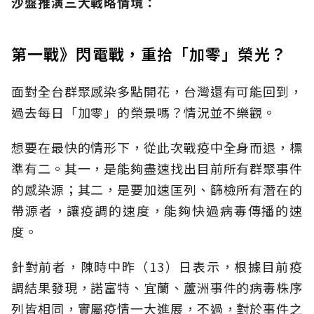
沙盤推演
三大戰略情境：
第一戰》閃電戰，重拾「加零」榮光？
面對全台群聚感染多點開花，台灣還有可能回到，
過去每日「加零」的榮景嗎？情況並不樂觀。
想要在最快的情形下，從此次戰疫中全身而退，標
準有二。其一，是能夠盡速找出目前所有群聚事件
的感染源；其二，是要加速匡列、篩檢所有潛在的
帶源者，讓疫調的速度，能夠快過病毒傳播的速
度。
針對前者，陳時中昨（13）日表示，根據目前疫
調結果發現，諾富特、宜蘭、蘆洲事件的病毒株序
列皆相同，實屬疫情一大進展，不過，對於事件之