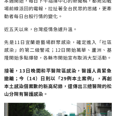
本週開始，每日下午指揮中心的新聞稿，都宛如戰
場前線派回的電報，拉扯著全台民眾的思緒，更牽
動者每日台股行情的變化。
近五天以來，台灣疫情急遽升溫。
先是11日宜蘭遊藝場群聚感染，確定進入「社區
感染」的第二級警戒；12日開始萬華、蘆洲、基
隆開始多點爆發，各縣市開始宣布取消大型活動。
接著，13日晚間和平醫院區感染，醫護人員緊急
撤離；今（14）日則以「29例本土案例」，再創
本土感染個案數的新高紀錄，還傳出三總醫院的松
山分院有醫護感染。