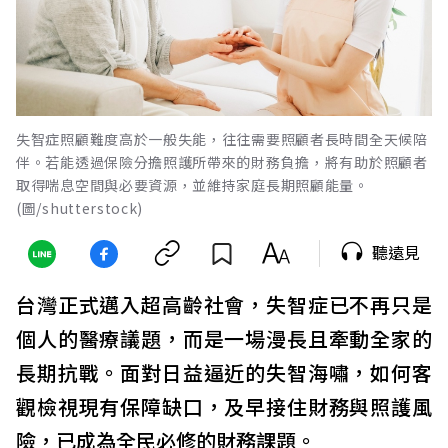
失智症照顧難度高於一般失能，往往需要照顧者長時間全天候陪
伴。若能透過保險分擔照護所帶來的財務負擔，將有助於照顧者
取得喘息空間與必要資源，並維持家庭長期照顧能量。
(圖/shutterstock)
聽遠見
台灣正式邁入超高齡社會，失智症已不再只是
個人的醫療議題，而是一場漫長且牽動全家的
長期抗戰。面對日益逼近的失智海嘯，如何客
觀檢視現有保障缺口，及早接住財務與照護風
險，已成為全民必修的財務課題。