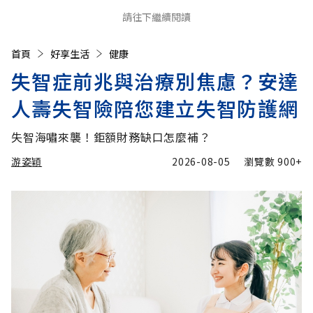
請往下繼續閱讀
首頁
好享生活
健康
失智症前兆與治療別焦慮？安達
人壽失智險陪您建立失智防護網
失智海嘯來襲！鉅額財務缺口怎麼補？
游姿穎
2026-08-05
瀏覽數
900+