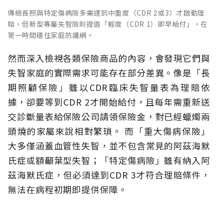
傳統長照與特定傷病險多需達到中重度（CDR 2或3）才啟動理
賠，但新型專屬失智險則提倡「輕度（CDR 1）即早給付」，在
第一時間穩住家庭防護網。
然而深入檢視各類保險商品的內容，會發現它們與
失智家庭的實際需求可能存在部分差異。像是「長
期照顧保險」雖以CDR臨床失智量表為理賠依
據，卻要等到CDR 2才開始給付，且每年需重新送
交診斷量表給保險公司請領保險金，對已經蠟燭兩
頭燒的家屬來說相對繁瑣。
而「重大傷病保險」
大多僅涵蓋血管性失智，並不包含常見的阿茲海默
氏症或額顳葉型失智；「特定傷病險」雖有納入阿
茲海默氏症，但必須達到CDR 3才符合理賠條件，
無法在病程初期即提供保障。