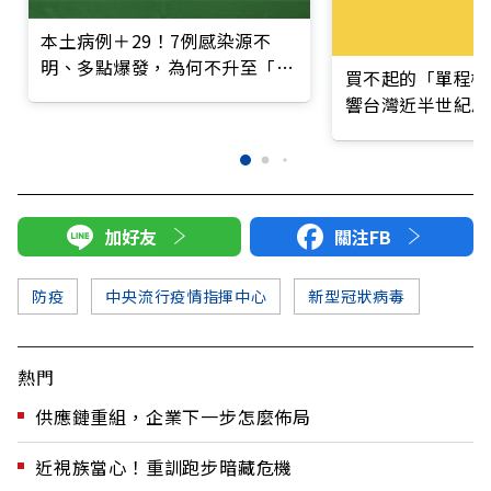
本土病例＋29！7例感染源不
明、多點爆發，為何不升至「第
買不起的「單程機
三級警戒」？
響台灣近半世紀思
加好友
關注FB
防疫
中央流行疫情指揮中心
新型冠狀病毒
熱門
供應鏈重組，企業下一步怎麼佈局
近視族當心！重訓跑步暗藏危機