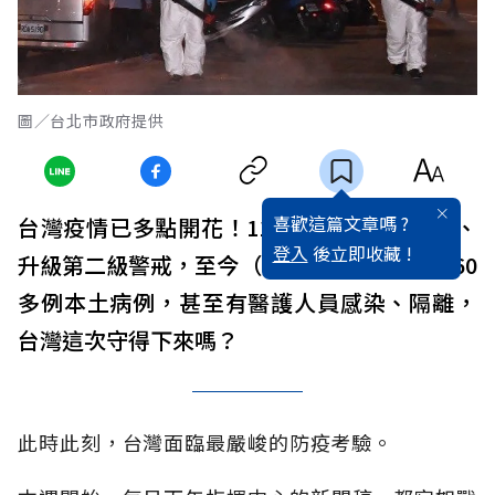
圖／台北市政府提供
喜歡這篇文章嗎 ?
台灣疫情已多點開花！11日才進入社區感染、
登入
後立即收藏 !
升級第二級警戒，至今（14）短短4天已爆出60
多例本土病例，甚至有醫護人員感染、隔離，
台灣這次守得下來嗎？
此時此刻，台灣面臨最嚴峻的防疫考驗。