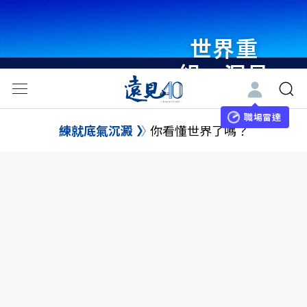
世界重
組・洞見
未來 與
世界領袖
職場雷達
練就底氣沉澱
你看懂世界了嗎？
同行