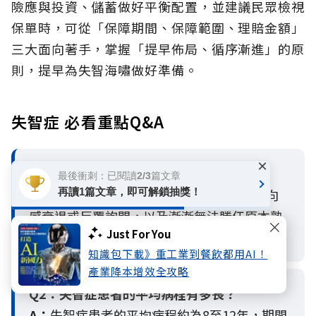
險應與投資、儲蓄做好平衡配置，並建議民眾檢視
保單時，可從「保障期間、保障範圍、理賠金額」
三大面向著手，掌握「提早佈局、循序漸進」的原
則，提早為失智海嘯做好準備。
失智症 必看重點Q&A
×
Q1：失智症的三大前兆是什麼？
最後衝刺：已閱讀2/3篇文章
A：
失智症的三大前兆包括缺乏病識感、方向
再讀1篇文章，即可解鎖抽獎！
感衰退或反覆詢問，以及漸漸無法勝任原本熟
Just For You
悉的事物。
知識包下載》重工業到餐飲都用AI！
產業降本增效全攻略
Q2：
失智症患者的平均病程有多長？
A：
失智症患者的平均病程約為8至12年，期間