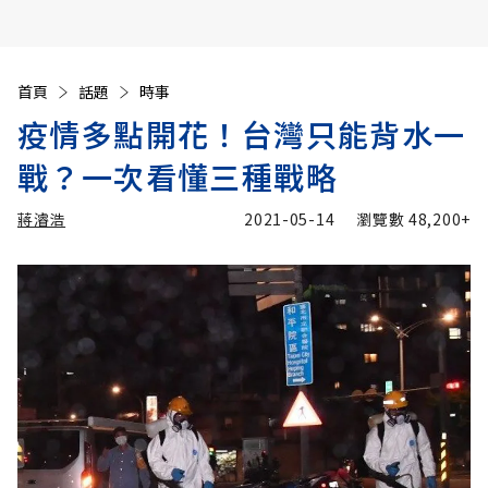
首頁
話題
時事
疫情多點開花！台灣只能背水一
戰？一次看懂三種戰略
蔣濬浩
2021-05-14
瀏覽數
48,200+