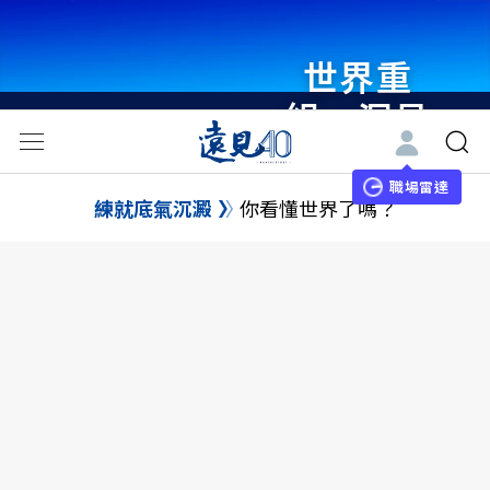
世界重
組・洞見
未來 與
世界領袖
職場雷達
練就底氣沉澱
你看懂世界了嗎？
同行