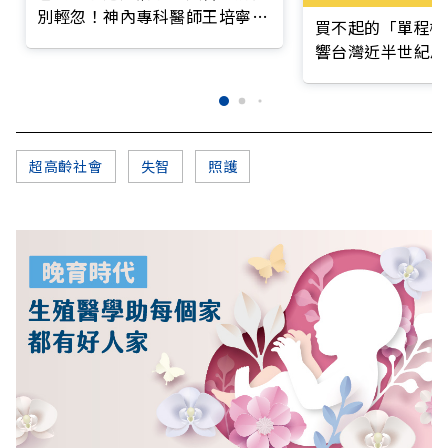
別輕忽！神內專科醫師王培寧呼
買不起的「單程機
籲把握大腦黃金期
響台灣近半世紀思
超高齡社會
失智
照護