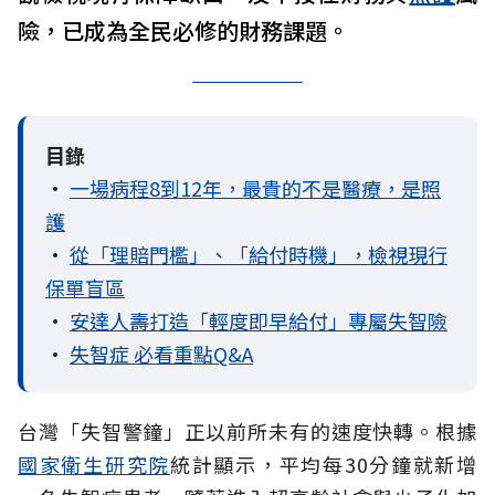
險，已成為全民必修的財務課題。
目錄
•
一場病程8到12年，最貴的不是醫療，是照
護
•
從「理賠門檻」、「給付時機」，檢視現行
保單盲區
•
安達人壽打造「輕度即早給付」專屬失智險
•
失智症 必看重點Q&A
台灣「失智警鐘」正以前所未有的速度快轉。根據
國家衛生研究院
統計顯示，平均每30分鐘就新增