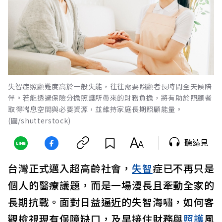
失智症照顧難度高於一般失能，往往需要照顧者長時間全天候陪
伴。若能透過保險分擔照護所帶來的財務負擔，將有助於照顧者
取得喘息空間與必要資源，並維持家庭長期照顧能量。
(圖/shutterstock)
聽遠見
台灣正式邁入超高齡社會，
失智
症已不再只是
個人的醫療議題，而是一場漫長且牽動全家的
長期抗戰。面對日益逼近的失智海嘯，如何客
觀檢視現有保障缺口，及早接住財務與
照護
風