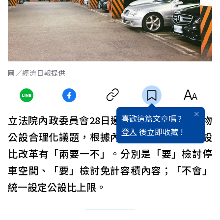
圖／經濟日報提供
喜歡這篇文章嗎 ?
立法院內政委員會28日邀請內政部報告建築物
登入
後立即收藏 !
公設合理化議題，根據內政部初步方向，公設
比改革有「兩要一不」。分別是「要」檢討停
車空間、「要」檢討免計容積內容；「不會」
統一設定公設比上限。