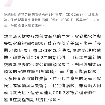
傳統長照與特定傷病險多需達到中重度（CDR 2或3）才啟動理
賠，但新型專屬失智險則提倡「輕度（CDR 1）即早給付」，在
第一時間穩住家庭防護網。
然而深入檢視各類保險商品的內容，會發現它們與
失智家庭的實際需求可能存在部分差異。像是「長
期照顧保險」雖以CDR臨床失智量表為理賠依
據，卻要等到CDR 2才開始給付，且每年需重新送
交診斷量表給保險公司請領保險金，對已經蠟燭兩
頭燒的家屬來說相對繁瑣。
而「重大傷病保險」
大多僅涵蓋血管性失智，並不包含常見的阿茲海默
氏症或額顳葉型失智；「特定傷病險」雖有納入阿
茲海默氏症，但必須達到CDR 3才符合理賠條件，
無法在病程初期即提供保障。