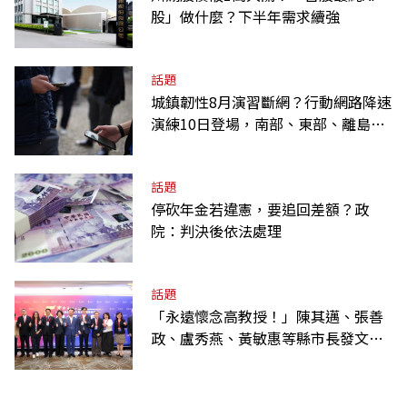
股」做什麼？下半年需求續強
話題
城鎮韌性8月演習斷網？行動網路降速
演練10日登場，南部、東部、離島為
何不用？
話題
停砍年金若違憲，要追回差額？政
院：判決後依法處理
話題
「永遠懷念高教授！」陳其邁、張善
政、盧秀燕、黃敏惠等縣市長發文弔
唁高希均