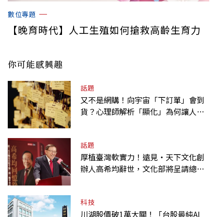
數位專題
【晚育時代】人工生殖如何搶救高齡生育力
你可能感興趣
話題
又不是網購！向宇宙「下訂單」會到
貨？心理師解析「顯化」為何讓人無
法自拔
話題
厚植臺灣軟實力！遠見‧天下文化創
辦人高希均辭世，文化部將呈請總統
明令褒揚
科技
川湖股價破1萬大關！「台股最純AI