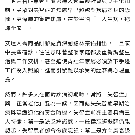
一名失智症患者。隨著進入超高齡社會與少子化加
劇，民眾對失智症的焦慮早已超越對疾病本身的恐
懼，更深層的集體焦慮，在於害怕「一人生病，拖
垮全家」。
安達人壽商品研發處資深副總林宗佑指出，一旦家
中長輩確診，往往意味著整個家庭都要重新調整生
活與工作安排，甚至迫使青壯年家屬必須放下手邊
工作投入照顧，進而引發難以承受的經濟與心理重
擔。
然而，許多人在面對疾病初期時，常將「失智症」
與「正常老化」混為一談，因而錯失失智症早期治
療與延緩退化的黃金時機。失智症前兆主要具備三
大特徵：第一是缺乏病識感，一般健忘經提醒仍能
想起，失智患者卻會徹底忘記；第二是方向感衰退