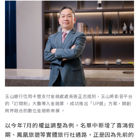
玉山銀行信用卡暨支付金融處處長張正志提到，玉山將影音平台
的「訂閱制」大膽導入金融業 ，成功推出「UP選」方案，開創
跨界融合的數位金融新商模 。
以今年7月的權益調整為例，名單中新增了喜鴻假
期、鳳凰旅遊等實體旅行社通路，正是因為先前的