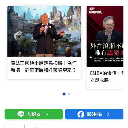
魔法王國迪士尼走馬換將！為何
嚇壞一群華爾街和好萊塢專家？
EMBA的價值，
立即收聽
加好友
關注FB