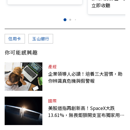
前線
立即收聽
信用卡
玉山銀行
你可能感興趣
產經
企業領導人必讀！培養三大習慣，助
你辨識真危機與假警報
國際
美股道指再創新高！SpaceX大跌
13.61%，無畏鉅額開支宣布獨家用輝
達