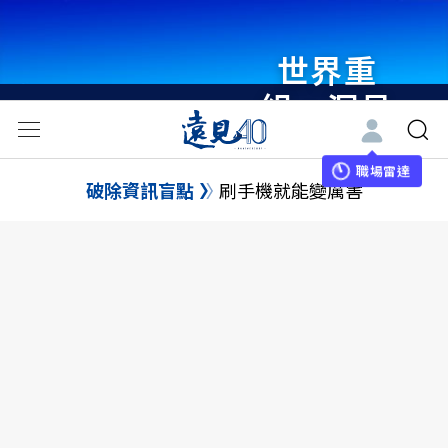
世界重
組・洞見
未來 與
世界領袖
職場雷達
破除資訊盲點
刷手機就能變厲害
同行