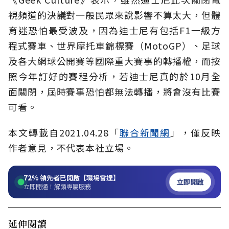
視頻道的決議對一般民眾來說影響不算太大，但體
育迷恐怕最受波及，因為迪士尼有包括F1一級方
程式賽車、世界摩托車錦標賽（MotoGP）、足球
及各大網球公開賽等國際重大賽事的轉播權，而按
照今年訂好的賽程分析，若迪士尼真的於10月全
面關閉，屆時賽事恐怕都無法轉播，將會沒有比賽
可看。
本文轉載自2021.04.28「
聯合新聞網
」，僅反映
作者意見，不代表本社立場。
72%
領先者已開啟【職場雷達】
立即開啟
立即開通！解鎖專屬服務
延伸閱讀