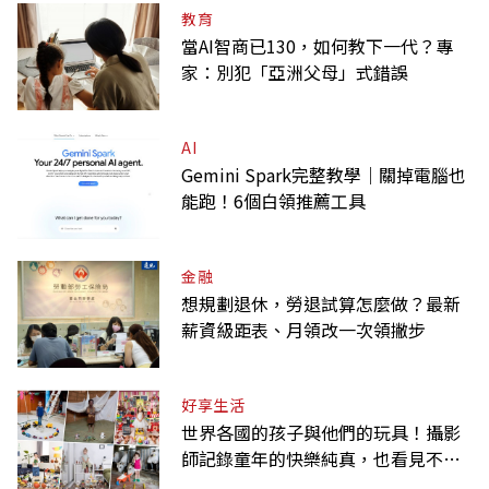
教育
當AI智商已130，如何教下一代？專
家：別犯「亞洲父母」式錯誤
AI
Gemini Spark完整教學｜關掉電腦也
能跑！6個白領推薦工具
金融
想規劃退休，勞退試算怎麼做？最新
薪資級距表、月領改一次領撇步
好享生活
世界各國的孩子與他們的玩具！攝影
師記錄童年的快樂純真，也看見不同
背景與文化