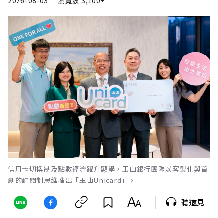
2026-08-03
瀏覽數
3,100+
信用卡切換制及點數經濟躍升顯學，玉山銀行團隊以客製化與首
創的訂閱制思維推出「玉山Unicard」。
聽遠見