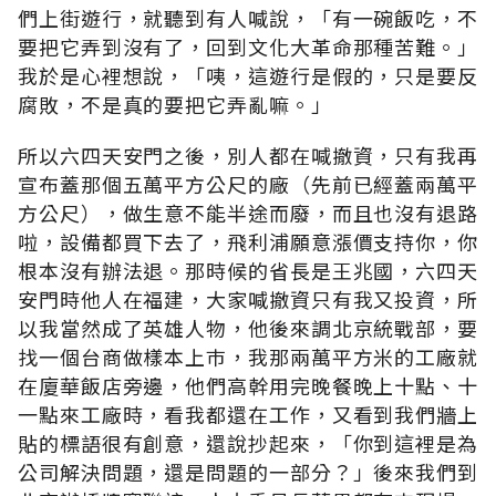
們上街遊行，就聽到有人喊說，「有一碗飯吃，不
要把它弄到沒有了，回到文化大革命那種苦難。」
我於是心裡想說，「咦，這遊行是假的，只是要反
腐敗，不是真的要把它弄亂嘛。」
所以六四天安門之後，別人都在喊撤資，只有我再
宣布蓋那個五萬平方公尺的廠（先前已經蓋兩萬平
方公尺），做生意不能半途而廢，而且也沒有退路
啦，設備都買下去了，飛利浦願意漲價支持你，你
根本沒有辦法退。那時候的省長是王兆國，六四天
安門時他人在福建，大家喊撤資只有我又投資，所
以我當然成了英雄人物，他後來調北京統戰部，要
找一個台商做樣本上巿，我那兩萬平方米的工廠就
在廈華飯店旁邊，他們高幹用完晚餐晚上十點、十
一點來工廠時，看我都還在工作，又看到我們牆上
貼的標語很有創意，還說抄起來，「你到這裡是為
公司解決問題，還是問題的一部分？」後來我們到