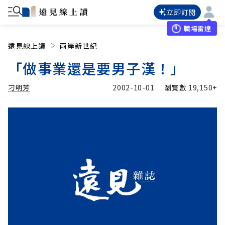
立即訂閱
職場雷達
遠見線上讀
兩岸新世紀
「做事業還是要男子漢！」
刁明芳
2002-10-01
瀏覽數
19,150+
加入追蹤
刁明芳