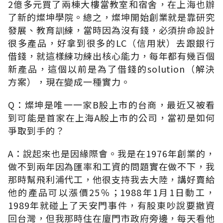
2億多元買了兩棟大樓當教室和宿舍，在上海也辦
了新的燦坤學院。總之，燦坤開始創業就是靠研究
發展、教育訓練，當時因為沒有錢，必須拚命設計
很多產品，好拿到很多的LC（信用狀）去跟銀行
借錢，就這樣練功練出核心能力，每年都有幾百個
新產品，這個以前是為了借錢的solution（解決
方案），現在變成一種實力。
Q：燦坤是唯一一家B股上市的台商，最近又被看
到可能是首家在上海A股上市的公司，當初是如何
爭取到手的？
A：說起來也是因緣際會。我是在1976年創業的，
做不到兩年因為匯率和工資的問題實在做不下，我
那時幫飛利浦代工，他很支持我去大陸，講好賣給
他的產品可以漲價25％；1988年1月1日動工，
1989年就碰上了天安門事件，有股東吵說要撤資
回台灣，但我那時住在廈門市政府旁邊，每天看他