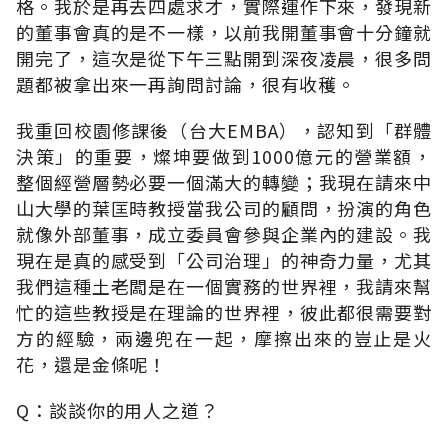
格。我於是再去四處求才，實際運作下來，發現新
的董事會真的是不一樣，以前我開董事會十分鐘就
開完了，這次是從下午三點開到深夜凌晨，很多問
題都被拿出來一再詢問討論，很有收穫。
我重回校園修課後（台大EMBA），認知到「群體
決策」的重要，燦坤要做到1000億元的營業額，
整個經營層勢必要一個滿大的轉變；我現在請來中
山大學的葉匡時教授當我公司的顧問，扮演的角色
就像外部董事，成立委員會參與企業內的建設。我
現在是真的感受到「公司治理」的神奇力量，尤其
我們這種土老闆是在一個實務的世界裡，我請來幫
忙的這些教授是在理論的世界裡，彼此都很需要對
方的經驗，兩邊兜在一起，摩擦出來的豈止是火
花，還是金條呢！
Q：談談你的用人之道？