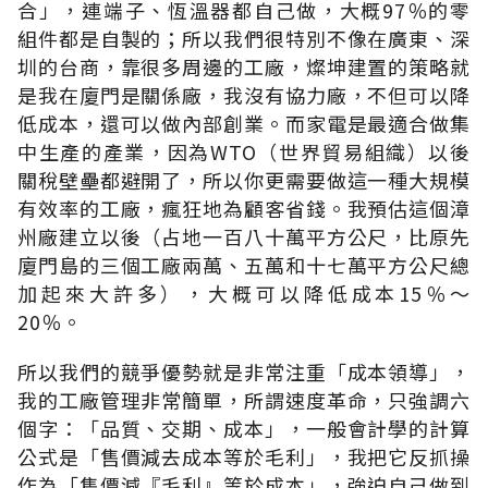
合」，連端子、恆溫器都自己做，大概97％的零
組件都是自製的；所以我們很特別不像在廣東、深
圳的台商，靠很多周邊的工廠，燦坤建置的策略就
是我在廈門是關係廠，我沒有協力廠，不但可以降
低成本，還可以做內部創業。而家電是最適合做集
中生產的產業，因為WTO（世界貿易組織）以後
關稅壁壘都避開了，所以你更需要做這一種大規模
有效率的工廠，瘋狂地為顧客省錢。我預估這個漳
州廠建立以後（占地一百八十萬平方公尺，比原先
廈門島的三個工廠兩萬、五萬和十七萬平方公尺總
加起來大許多），大概可以降低成本15％～
20％。
所以我們的競爭優勢就是非常注重「成本領導」，
我的工廠管理非常簡單，所謂速度革命，只強調六
個字：「品質、交期、成本」，一般會計學的計算
公式是「售價減去成本等於毛利」，我把它反抓操
作為「售價減『毛利』等於成本」，強迫自己做到