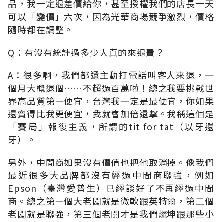
品，我一定退差價給你，甚至授權我們的店長一天
可以「變價」六次，因為光華商場競爭激烈，價格
隨時都在調整。
Q：有沒有統計過多少人真的來退費？
A：很多啊，我們都還主動打電話叫客人來退，一
個月大概退個……不超過百萬啦！總之我要挑戰世
界高品質第一便宜，台灣我一定是最便宜，你如果
還賣得比我更便宜，我就會加倍還擊。我稱這個是
「賽局」報復主義，所謂的tit for tat（以牙還
牙）。
另外，中間商如果沒有價值也把他取消掉。像我們
最近很多大品牌都沒有經過中間商聯強，例如
Epson（臺灣愛普生）已經談好了不再經過中間
商。總之第一個大老闆就是微軟跟英特爾，第二個
老闆就是聯強，第三個老闆才是我們燦坤跟那些小