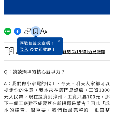
喜歡這篇文章嗎 ?
登入
後立即收藏 !
本文出自 2002 / 10月號雜誌 第196期遠見雜誌
Q：談談燦坤的核心競爭力？
A：我們做小家電的代工，今天、明天人家都可以
搶走你的生意，我本來在廈門島設廠，工資1000
元人民幣，現在投資到漳州，工資只要700元，那
下一個工廠難不成要蓋在新疆還是蒙古？因此「成
本的控管」很重要，我們做最完整的「垂直整