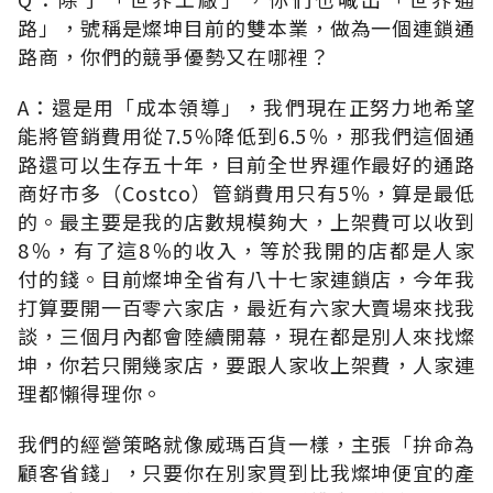
路」，號稱是燦坤目前的雙本業，做為一個連鎖通
路商，你們的競爭優勢又在哪裡？
A：還是用「成本領導」，我們現在正努力地希望
能將管銷費用從7.5％降低到6.5％，那我們這個通
路還可以生存五十年，目前全世界運作最好的通路
商好市多（Costco）管銷費用只有5％，算是最低
的。最主要是我的店數規模夠大，上架費可以收到
8％，有了這8％的收入，等於我開的店都是人家
付的錢。目前燦坤全省有八十七家連鎖店，今年我
打算要開一百零六家店，最近有六家大賣場來找我
談，三個月內都會陸續開幕，現在都是別人來找燦
坤，你若只開幾家店，要跟人家收上架費，人家連
理都懶得理你。
我們的經營策略就像威瑪百貨一樣，主張「拚命為
顧客省錢」，只要你在別家買到比我燦坤便宜的產