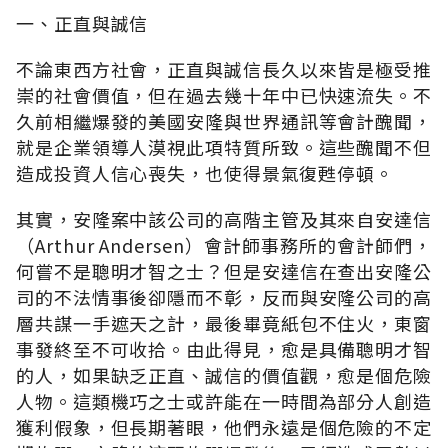
一、正直與誠信
不論東西方社會，正直與誠信長久以來皆是極受推
崇的社會價值，但在過去幾十年中已快速流失。不
久前相繼爆發的美國安隆與世界通訊等會計醜聞，
就是企業領導人漠視此項特質所致。這些醜聞不但
造成投資人信心喪失，也使得景氣復甦停頓。
其實，安隆案中該公司的高階主管及其來自安達信
（Arthur Andersen）會計師事務所的會計師們，
何嘗不是聰明才智之士？但是安達信在查出安隆公
司的不法情事後卻隱而不彰，反而與安隆公司的高
層共謀一手遮天之計，最後畢竟紙包不住火，東窗
事發終至不可收拾。由此得見，愈是具備聰明才智
的人，如果缺乏正直、誠信的價值觀，愈是個危險
人物。這類機巧之士或許能在一時間為部分人創造
獲利假象，但長期著眼，他們永遠是個危險的不定