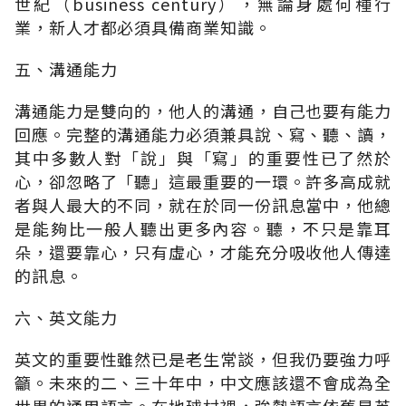
世紀（business century），無論身處何種行
業，新人才都必須具備商業知識。
五、溝通能力
溝通能力是雙向的，他人的溝通，自己也要有能力
回應。完整的溝通能力必須兼具說、寫、聽、讀，
其中多數人對「說」與「寫」的重要性已了然於
心，卻忽略了「聽」這最重要的一環。許多高成就
者與人最大的不同，就在於同一份訊息當中，他總
是能夠比一般人聽出更多內容。聽，不只是靠耳
朵，還要靠心，只有虛心，才能充分吸收他人傳達
的訊息。
六、英文能力
英文的重要性雖然已是老生常談，但我仍要強力呼
籲。未來的二、三十年中，中文應該還不會成為全
世界的通用語言。在地球村裡，強勢語言依舊是英