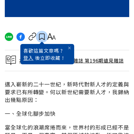
喜歡這篇文章嗎 ?
登入
後立即收藏 !
本文出自 2002 / 10月號雜誌 第196期遠見雜誌
邁入嶄新的二十一世紀，新時代對新人才的定義與
要求已有所轉變。何以新世紀需要新人才，我歸納
出幾點原因：
一、全球化腳步加快
當全球化的浪潮席捲而來，世界村的形成已經不是