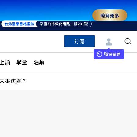
瞭解更多
訂閱
特色頻道
訂閱
見線上讀
ESG遠見
職場雷達
上讀
學堂
活動
多訂閱方案
城市學
刊購買
健康遠見
未來焦慮？
子報訂閱
華人精英論壇
享知識包
領導影響力學院