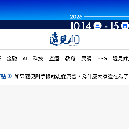
章
特輯
文章
大學升學、職涯攻略
遠
際
金融
AI
科技
產經
教育
民調
ESG
遠見線
國際
更
縣市施政調查全解析
金融
單
民調
盲點
如果隨便刷手機就能變厲害，為什麼大家還在為了
產經
電
好享生活
獨
專欄