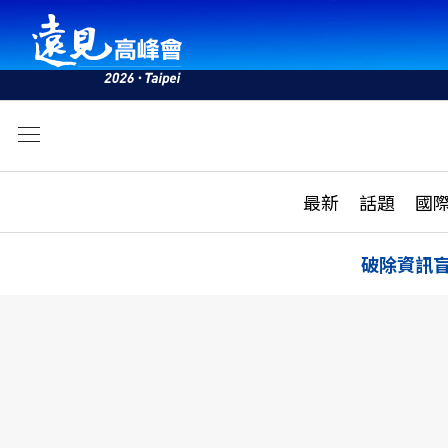
文
最新
最新
話題
國
雜誌目錄
活動
話題
AI
破除資訊
學堂
專題報導
科技
教育
遠見ON AIR
影音
合作