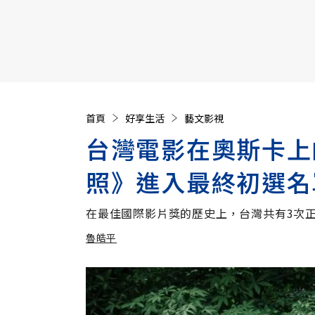
【遠見40週年慶】訂《遠見》贈實用家電3選1+暢銷好
首頁
好享生活
藝文影視
台灣電影在奧斯卡上
照》進入最終初選名
在最佳國際影片獎的歷史上，台灣共有3次
魯皓平
加入追蹤
魯皓平