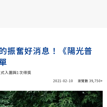
書6選3 特價 3,980 元
的振奮好消息！《陽光普
單
正式入圍與1次得獎
2021-02-10
瀏覽數
39,750+