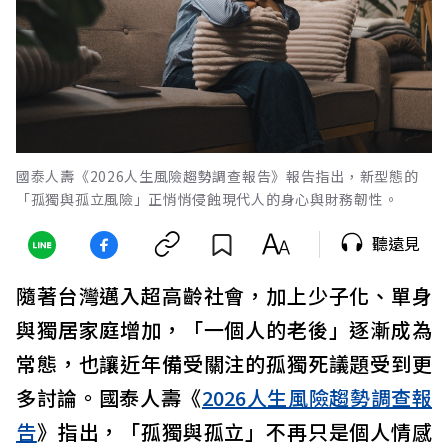
國泰人壽《2026人生風險趨勢調查報告》報告指出，新型態的
「孤獨與孤立風險」正悄悄侵蝕現代人的身心與財務韌性。
聽遠見
隨著台灣邁入超高齡社會，加上少子化、單身
與獨居家庭增加，「一個人的老後」逐漸成為
常態，也讓近年備受關注的孤獨死議題受到更
多討論。國泰人壽《
2026人生風險趨勢調查報
告
》指出，「孤獨與孤立」不再只是個人情感