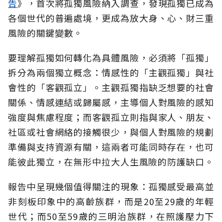
告
》，首次將孤獨風險納入調查，發現孤獨已成為
各個世代的普遍處境，更成為放大身、心、財三重
風險的關鍵變數。
要理解孤獨如何轉化為具體風險，必須將「孤獨」
拆分為兩個獨立概念：情感性的「主觀孤獨」與社
會性的「客觀孤立」。主觀孤獨指缺乏想要的社會
關係、情感連結或歸屬感，主導個人對風險的感知
強度與焦慮程度；而客觀孤立則指與家人、朋友、
社區或社會網絡的接觸很少，與個人對風險的規劃
準備與支持資源有關，這兩者可能同時存在，也可
能彼此獨立，在無形中拉大人生風險的防護缺口。
報告中呈現幾個值得關注的現象：孤獨感受最高並
非刻板印象中的高齡族群，而是20至29歲的年輕
世代；而50至59歲的三明治族群，在照護壓力下