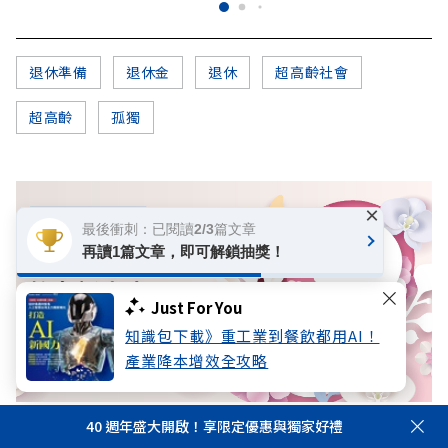
退休準備
退休金
退休
超高齡社會
超高齡
孤獨
×
最後衝刺：已閱讀2/3篇文章
再讀1篇文章，即可解鎖抽獎！
Just For You
知識包下載》重工業到餐飲都用AI！
產業降本增效全攻略
40 週年盛大開啟！享限定優惠與獨家好禮
數位專題