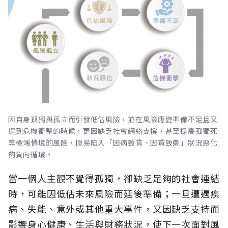
因自身孤獨與孤立而引發低估風險，並在風險應變準備不足且又
遇到危機衝擊的時候，更因缺乏社會網絡支撐，甚至提高孤獨死
等極端情境的風險，極易陷入「因病致貧、因貧致鬱」狀況惡化
的負向循環。
當一個人主觀不覺得孤獨，卻缺乏足夠的社會連結
時，可能因低估未來風險而延後準備；一旦遭遇疾
病、失能、意外或其他重大事件，又因缺乏支持而
影響身心健康、生活與財務狀況，使下一次面對風