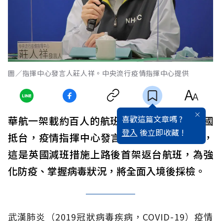
圖／指揮中心發言人莊人祥。中央流行疫情指揮中心提供
喜歡這篇文章嗎 ?
華航一架載約百人的航班將於27日晚間從英國
登入
後立即收藏 !
抵台，疫情指揮中心發言人莊人祥今天證實，
這是英國減班措施上路後首架返台航班，為強
化防疫、掌握病毒狀況，將全面入境後採檢。
武漢肺炎（2019冠狀病毒疾病，COVID-19）疫情