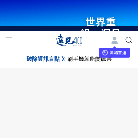
世界重
組・洞見
未來 與
世界領袖
職場雷達
破除資訊盲點
刷手機就能變厲害
同行