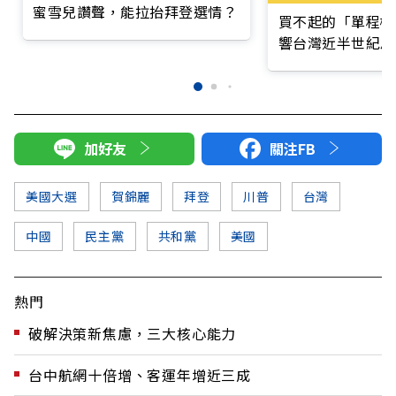
蜜雪兒讚聲，能拉抬拜登選情？
買不起的「單程機
響台灣近半世紀思
加好友
關注FB
美國大選
賀錦麗
拜登
川普
台灣
中國
民主黨
共和黨
美國
熱門
破解決策新焦慮，三大核心能力
台中航網十倍增、客運年增近三成