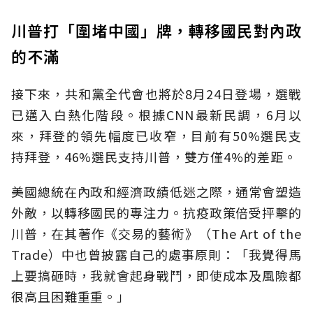
川普打「圍堵中國」牌，轉移國民對內政
的不滿
接下來，共和黨全代會也將於8月24日登場，選戰
已邁入白熱化階段。根據CNN最新民調，6月以
來，拜登的領先幅度已收窄，目前有50%選民支
持拜登，46%選民支持川普，雙方僅4%的差距。
美國總統在內政和經濟政績低迷之際，通常會塑造
外敵，以轉移國民的專注力。抗疫政策倍受抨擊的
川普，在其著作《交易的藝術》（The Art of the
Trade）中也曾披露自己的處事原則：「我覺得馬
上要搞砸時，我就會起身戰鬥，即使成本及風險都
很高且困難重重。」