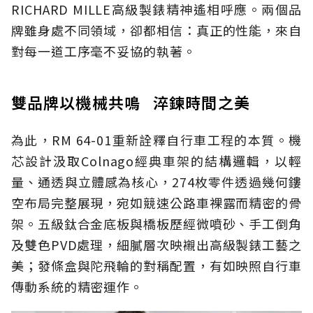
RICHARD MILLE高級製錶精神遙相呼應。兩個品
牌雖身處不同領域，卻都相信：真正的性能，來自
對每一道工序毫不妥協的執著。
雙品牌以機械共鳴 淬鍊時間之美
為此，RM 64-01重新詮釋自行車工程的本質。機
芯設計汲取Colnago經典車架的結構邏輯，以輕
量、通透與立體感為核心，274枚零件透過幾何鏤
空布局完整展現，宛如競速公路車裸露而精密的骨
架。五級鈦合金底板與橋板歷經微噴砂、手工倒角
及雙色PVD處理，細膩層次映襯出高級製錶工藝之
美；發條盒與陀飛輪的對稱配置，有如映照自行車
傳動系統的精密運作。