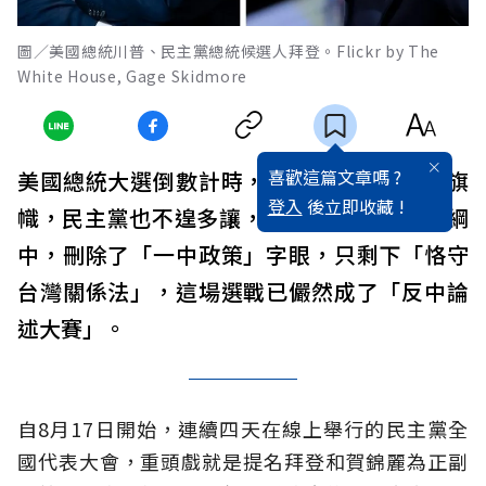
圖／美國總統川普、民主黨總統候選人拜登。Flickr by The
White House, Gage Skidmore
喜歡這篇文章嗎 ?
美國總統大選倒數計時，川普持續揮舞抗中旗
登入
後立即收藏 !
幟，民主黨也不遑多讓，甫通過的2020年黨綱
中，刪除了「一中政策」字眼，只剩下「恪守
台灣關係法」，這場選戰已儼然成了「反中論
述大賽」。
自8月17日開始，連續四天在線上舉行的民主黨全
國代表大會，重頭戲就是提名拜登和賀錦麗為正副