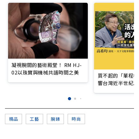
凝視腕間的藝術殿堂！ RM HJ-
02以珠寶與機械共譜時間之美
買不起的「單程機
響台灣近半世紀思
精品
工藝
腕錶
時尚