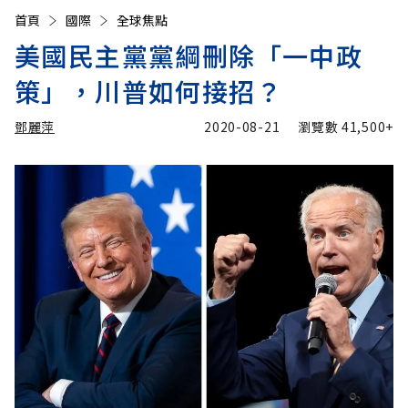
首頁
國際
全球焦點
美國民主黨黨綱刪除「一中政
策」，川普如何接招？
鄧麗萍
2020-08-21
瀏覽數
41,500+