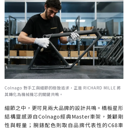
Colnago 對手工與細節的極致追求，正是 RICHARD MILLE 將
其轉化為機械機芯的關鍵共鳴。
細節之中，更可見兩大品牌的設計共鳴。橋板星形
結構靈感源自Colnago經典Master車架，兼顧剛
性與輕量；腕錶配色則取自品牌代表性的C68車