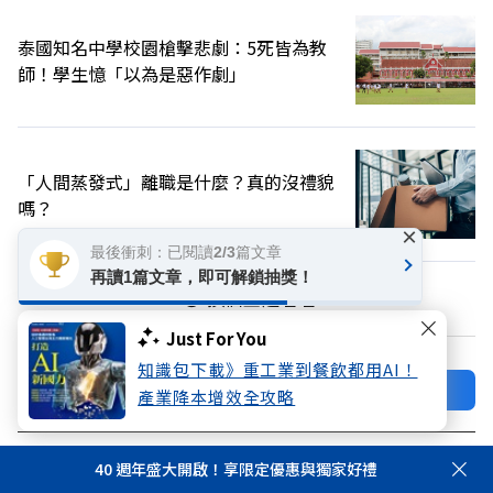
泰國知名中學校園槍擊悲劇：5死皆為教
師！學生憶「以為是惡作劇」
「人間蒸發式」離職是什麼？真的沒禮貌
嗎？
×
最後衝刺：已閱讀2/3篇文章
再讀1篇文章，即可解鎖抽獎！
換個主題看看
Just For You
知識包下載》重工業到餐飲都用AI！
加好友
關注FB
產業降本增效全攻略
登入網站會員
40 週年盛大開啟！享限定優惠與獨家好禮